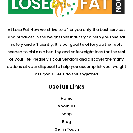
At Lose Fat Now we strive to offer you only the best services
and products in the weight loss industry to help you lose fat
safely and efficiently. It is our goal to offer you the tools
needed to obtain a healthy and safe weight loss for the rest
of your life. Please visit our vendors and discover the many
options at your disposal to help you accomplish your weight
loss goals. Let's do this together!!
Usefull Links
Home
About Us
Shop
Blog
Get in Touch