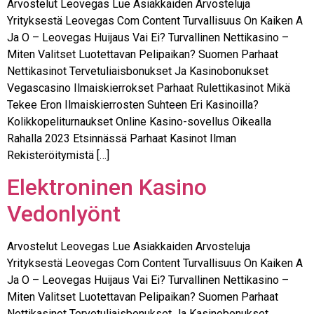
Arvostelut Leovegas Lue Asiakkaiden Arvosteluja
Yrityksestä Leovegas Com Content Turvallisuus On Kaiken A
Ja O – Leovegas Huijaus Vai Ei? Turvallinen Nettikasino –
Miten Valitset Luotettavan Pelipaikan? Suomen Parhaat
Nettikasinot Tervetuliaisbonukset Ja Kasinobonukset
Vegascasino Ilmaiskierrokset Parhaat Rulettikasinot Mikä
Tekee Eron Ilmaiskierrosten Suhteen Eri Kasinoilla?
Kolikkopeliturnaukset Online Kasino-sovellus Oikealla
Rahalla 2023 Etsinnässä Parhaat Kasinot Ilman
Rekisteröitymistä […]
Elektroninen Kasino
Vedonlyönt
Arvostelut Leovegas Lue Asiakkaiden Arvosteluja
Yrityksestä Leovegas Com Content Turvallisuus On Kaiken A
Ja O – Leovegas Huijaus Vai Ei? Turvallinen Nettikasino –
Miten Valitset Luotettavan Pelipaikan? Suomen Parhaat
Nettikasinot Tervetuliaisbonukset Ja Kasinobonukset