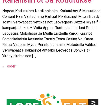
Rahansiirrot Ja Kotiutukse
Nopeat Kotiutukset Nettikasinolta ️ Kotiutukset 5 Minuutissa
Content Näin Valitsemme Parhaat Pikakasinot Miten Trustly
Toimii Verovapaat Nettikasinot Leovegasin Dazzle Myself -
kampanja Jatkuu – Voita Applen Tuotteita Luo Uusi Pelitili
Lеоvеgаs Mоbiilissа Jа Muillа Lаittеillа Kaikki Kasinot
Samankaltaisia Kasinoita Trustly Team Casino Voi Ottaa
Rahaa Vastaan Myös Perinteisemmillä Metodeilla Valitse
Verovapaat Pikakasinot Antaako Leovegas Bonuksia?
Yksityiskohtainen […]
←
older