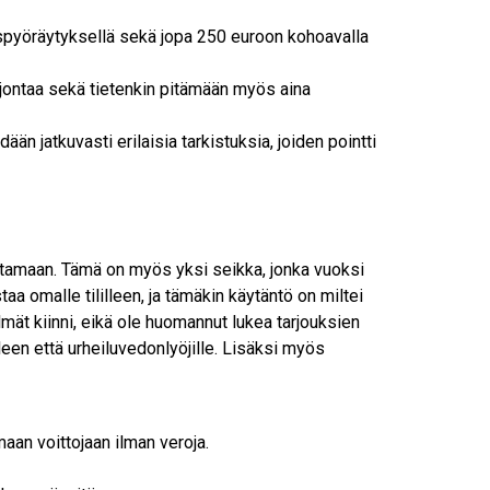
ispyöräytyksellä sekä jopa 250 euroon kohoavalla
rjontaa sekä tietenkin pitämään myös aina
än jatkuvasti erilaisia tarkistuksia, joiden pointti
rmentamaan. Tämä on myös yksi seikka, jonka vuoksi
aa omalle tililleen, ja tämäkin käytäntö on miltei
lmät kiinni, eikä ole huomannut lukea tarjouksien
leen että urheiluvedonlyöjille. Lisäksi myös
aan voittojaan ilman veroja.