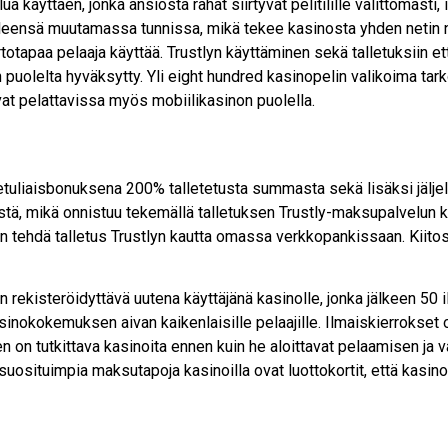
 käyttäen, jonka ansiosta rahat siirtyvät pelitilille välittömästi, i
 yleensä muutamassa tunnissa, mikä tekee kasinosta yhden netin
otapaa pelaaja käyttää. Trustlyn käyttäminen sekä talletuksiin että 
uolelta hyväksytty. Yli eight hundred kasinopelin valikoima tark
ovat pelattavissa myös mobiilikasinon puolella.
tuliaisbonuksena 200% talletetusta summasta sekä lisäksi jäljel
stä, mikä onnistuu tekemällä talletuksen Trustly-maksupalvelun 
n tehdä talletus Trustlyn kautta omassa verkkopankissaan. Kiito
ekisteröidyttävä uutena käyttäjänä kasinolle, jonka jälkeen 50 ilma
sinokokemuksen aivan kaikenlaisille pelaajille. Ilmaiskierrokset
ien on tutkittava kasinoita ennen kuin he aloittavat pelaamisen ja 
ä suosituimpia maksutapoja kasinoilla ovat luottokortit, että kasi