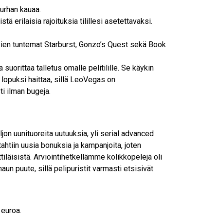
turhan kauaa.
 erilaisia rajoituksia tilillesi asetettavaksi.
ikkien tuntemat Starburst, Gonzo’s Quest sekä Book
suorittaa talletus omalle pelitilille. Se käykin
 lopuksi haittaa, sillä LeoVegas on
ti ilman bugeja.
on uunituoreita uutuuksia, yli serial advanced
ahtiin uusia bonuksia ja kampanjoita, joten
iläisistä. Arviointihetkellämme kolikkopelejä oli
n puute, sillä pelipuristit varmasti etsisivät
 euroa.