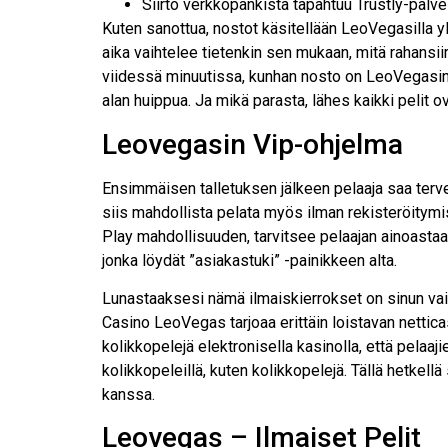
Siirto verkkopankista tapahtuu Trustly-palvelua
Kuten sanottua, nostot käsitellään LeoVegasilla
aika vaihtelee tietenkin sen mukaan, mitä rahansiirt
viidessä minuutissa, kunhan nosto on LeoVegasin p
alan huippua. Ja mikä parasta, lähes kaikki pelit 
Leovegasin Vip-ohjelma
Ensimmäisen talletuksen jälkeen pelaaja saa terve
siis mahdollista pelata myös ilman rekisteröitymi
Play mahdollisuuden, tarvitsee pelaajan ainoastaa
jonka löydät ”asiakastuki” -painikkeen alta.
Lunastaaksesi nämä ilmaiskierrokset on sinun vain r
Casino LeoVegas tarjoaa erittäin loistavan nettica
kolikkopelejä elektronisella kasinolla, että pelaaj
kolikkopeleillä, kuten kolikkopelejä. Tällä hetkell
kanssa.
Leovegas – Ilmaiset Pelit