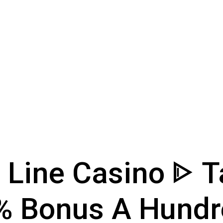
 Line Casino ᐈ T
% Bonus A Hundr