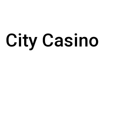
n City Casino