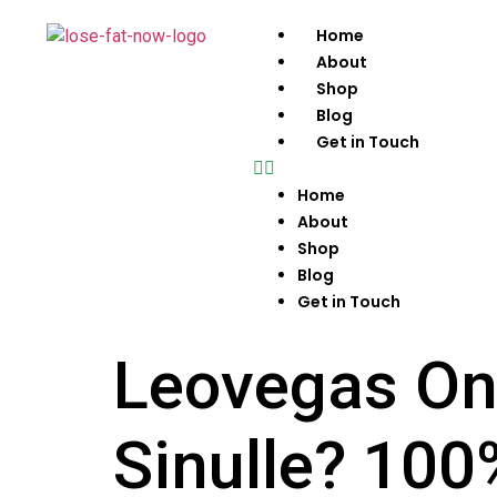
Home
About
Shop
Blog
Get in Touch
Home
About
Shop
Blog
Get in Touch
Leovegas On
Sinulle? 100