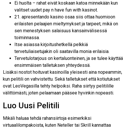
Ei huolta – rahat eivät koskaan katoa minnekään kun
valitset uudet pay n have fun with kasinot.
21. apresentando kasino osaa siis ottaa huomioon
erilaisten pelaajien mieltymykset ja tarpeet, mikä on
sen menestyksen salaisuus kansainvälisessä
toiminnassa.
Itse asiassa kirjoitushetkellä pelkkiä
tervetuliaisetujakin oli saatavilla monia erilaisia.
Tervetulotarjous on kertaluonteinen, ja se tulee käyttää
ensimmäisen talletuksen yhteydessä.
Lisäksi nostot hoituvat kasinoilla yleisesti aina nopeammin,
kun pelitili on vahvistettu. Sekä talletukset että kotiutukset
ovat LeoVegasilla tehty helpoiksi. Raha siirtyy pelitilille
välittömästi, joten pelaamaan pääsee hyvinkin nopeasti.
Luo Uusi Pelitili
Mikäli haluaa tehdä rahansiirtoja esimerkiksi
virtuaalilompakoista, kuten Neteller tai Skrill kannattaa