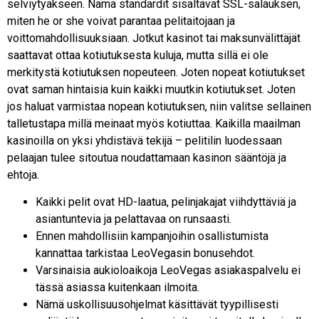
selviytyäkseen. Nämä standardit sisältävät SSL-salauksen,
miten he or she voivat parantaa pelitaitojaan ja
voittomahdollisuuksiaan. Jotkut kasinot tai maksunvälittäjät
saattavat ottaa kotiutuksesta kuluja, mutta sillä ei ole
merkitystä kotiutuksen nopeuteen. Joten nopeat kotiutukset
ovat saman hintaisia kuin kaikki muutkin kotiutukset. Joten
jos haluat varmistaa nopean kotiutuksen, niin valitse sellainen
talletustapa millä meinaat myös kotiuttaa. Kaikilla maailman
kasinoilla on yksi yhdistävä tekijä – pelitilin luodessaan
pelaajan tulee sitoutua noudattamaan kasinon sääntöjä ja
ehtoja.
Kaikki pelit ovat HD-laatua, pelinjakajat viihdyttäviä ja
asiantuntevia ja pelattavaa on runsaasti.
Ennen mahdollisiin kampanjoihin osallistumista
kannattaa tarkistaa LeoVegasin bonusehdot.
Varsinaisia aukioloaikoja LeoVegas asiakaspalvelu ei
tässä asiassa kuitenkaan ilmoita.
Nämä uskollisuusohjelmat käsittävät tyypillisesti