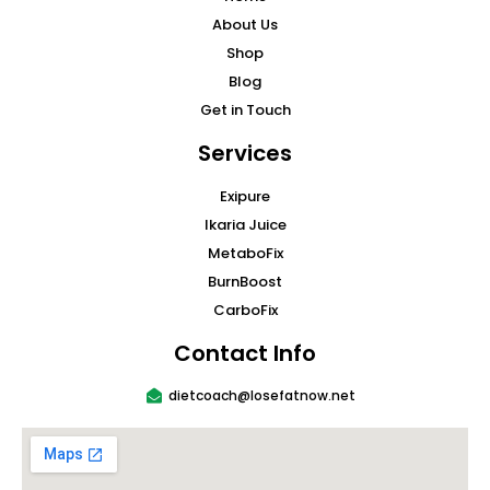
About Us
Shop
Blog
Get in Touch
Services
Exipure
Ikaria Juice
MetaboFix
BurnBoost
CarboFix
Contact Info
dietcoach@losefatnow.net