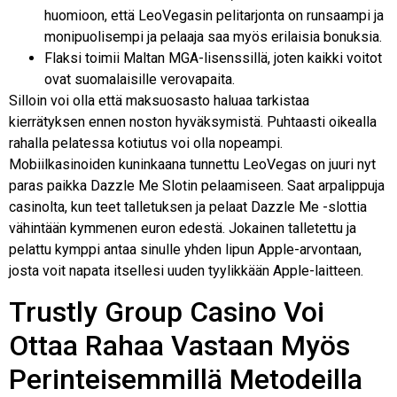
huomioon, että LeoVegasin pelitarjonta on runsaampi ja
monipuolisempi ja pelaaja saa myös erilaisia bonuksia.
Flaksi toimii Maltan MGA-lisenssillä, joten kaikki voitot
ovat suomalaisille verovapaita.
Silloin voi olla että maksuosasto haluaa tarkistaa
kierrätyksen ennen noston hyväksymistä. Puhtaasti oikealla
rahalla pelatessa kotiutus voi olla nopeampi.
Mobiilkasinoiden kuninkaana tunnettu LeoVegas on juuri nyt
paras paikka Dazzle Me Slotin pelaamiseen. Saat arpalippuja
casinolta, kun teet talletuksen ja pelaat Dazzle Me -slottia
vähintään kymmenen euron edestä. Jokainen talletettu ja
pelattu kymppi antaa sinulle yhden lipun Apple-arvontaan,
josta voit napata itsellesi uuden tyylikkään Apple-laitteen.
Trustly Group Casino Voi
Ottaa Rahaa Vastaan Myös
Perinteisemmillä Metodeilla