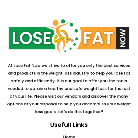
At Lose Fat Now we strive to offer you only the best services
and products in the weight loss industry to help you lose fat
safely and efficiently. It is our goal to offer you the tools
needed to obtain a healthy and safe weight loss for the rest
of your life. Please visit our vendors and discover the many
options at your disposal to help you accomplish your weight
loss goals. Let's do this together!!
Usefull Links
Home