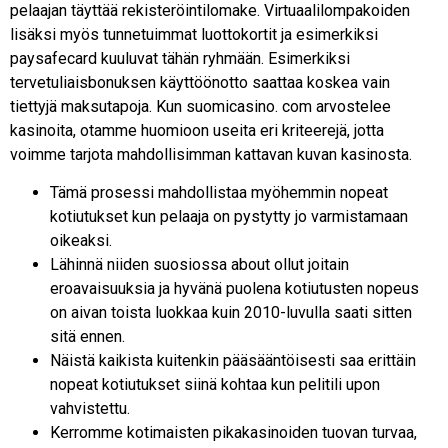
pelaajan täyttää rekisteröintilomake. Virtuaalilompakoiden
lisäksi myös tunnetuimmat luottokortit ja esimerkiksi
paysafecard kuuluvat tähän ryhmään. Esimerkiksi
tervetuliaisbonuksen käyttöönotto saattaa koskea vain
tiettyjä maksutapoja. Kun suomicasino. com arvostelee
kasinoita, otamme huomioon useita eri kriteerejä, jotta
voimme tarjota mahdollisimman kattavan kuvan kasinosta.
Tämä prosessi mahdollistaa myöhemmin nopeat
kotiutukset kun pelaaja on pystytty jo varmistamaan
oikeaksi.
Lähinnä niiden suosiossa about ollut joitain
eroavaisuuksia ja hyvänä puolena kotiutusten nopeus
on aivan toista luokkaa kuin 2010-luvulla saati sitten
sitä ennen.
Näistä kaikista kuitenkin pääsääntöisesti saa erittäin
nopeat kotiutukset siinä kohtaa kun pelitili upon
vahvistettu.
Kerromme kotimaisten pikakasinoiden tuovan turvaa,