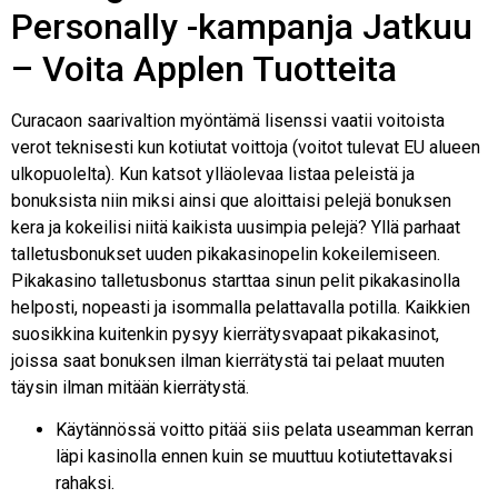
Personally -kampanja Jatkuu
– Voita Applen Tuotteita
Curacaon saarivaltion myöntämä lisenssi vaatii voitoista
verot teknisesti kun kotiutat voittoja (voitot tulevat EU alueen
ulkopuolelta). Kun katsot ylläolevaa listaa peleistä ja
bonuksista niin miksi ainsi que aloittaisi pelejä bonuksen
kera ja kokeilisi niitä kaikista uusimpia pelejä? Yllä parhaat
talletusbonukset uuden pikakasinopelin kokeilemiseen.
Pikakasino talletusbonus starttaa sinun pelit pikakasinolla
helposti, nopeasti ja isommalla pelattavalla potilla. Kaikkien
suosikkina kuitenkin pysyy kierrätysvapaat pikakasinot,
joissa saat bonuksen ilman kierrätystä tai pelaat muuten
täysin ilman mitään kierrätystä.
Käytännössä voitto pitää siis pelata useamman kerran
läpi kasinolla ennen kuin se muuttuu kotiutettavaksi
rahaksi.