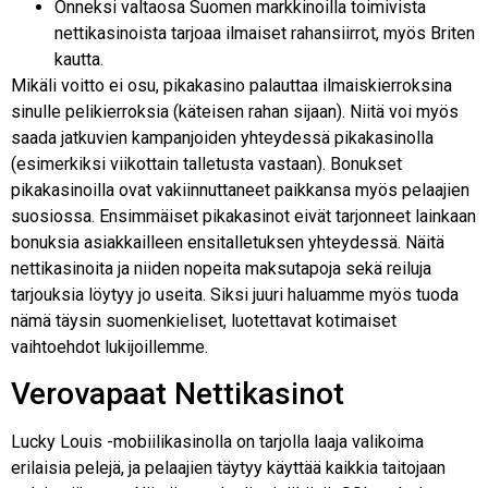
Onneksi valtaosa Suomen markkinoilla toimivista
nettikasinoista tarjoaa ilmaiset rahansiirrot, myös Briten
kautta.
Mikäli voitto ei osu, pikakasino palauttaa ilmaiskierroksina
sinulle pelikierroksia (käteisen rahan sijaan). Niitä voi myös
saada jatkuvien kampanjoiden yhteydessä pikakasinolla
(esimerkiksi viikottain talletusta vastaan). Bonukset
pikakasinoilla ovat vakiinnuttaneet paikkansa myös pelaajien
suosiossa. Ensimmäiset pikakasinot eivät tarjonneet lainkaan
bonuksia asiakkailleen ensitalletuksen yhteydessä. Näitä
nettikasinoita ja niiden nopeita maksutapoja sekä reiluja
tarjouksia löytyy jo useita. Siksi juuri haluamme myös tuoda
nämä täysin suomenkieliset, luotettavat kotimaiset
vaihtoehdot lukijoillemme.
Verovapaat Nettikasinot
Lucky Louis -mobiilikasinolla on tarjolla laaja valikoima
erilaisia pelejä, ja pelaajien täytyy käyttää kaikkia taitojaan