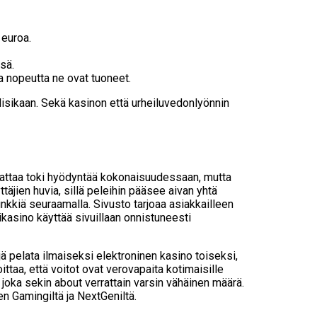
 euroa.
sä.
ja nopeutta ne ovat tuoneet.
lisikaan. Sekä kasinon että urheiluvedonlyönnin
nnattaa toki hyödyntää kokonaisuudessaan, mutta
täjien huvia, sillä peleihin pääsee aivan yhtä
inkkiä seuraamalla. Sivusto tarjoaa asiakkailleen
ikasino käyttää sivuillaan onnistuneesti
ejä pelata ilmaiseksi elektroninen kasino toiseksi,
taa, että voitot ovat verovapaita kotimaisille
a, joka sekin about verrattain varsin vähäinen määrä.
n Gamingiltä ja NextGeniltä.