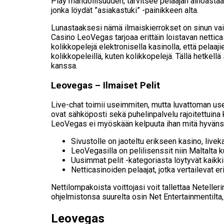
Play mahdollisuuden, tarvitsee pelaajan ainoastaa
jonka löydät ”asiakastuki” -painikkeen alta.
Lunastaaksesi nämä ilmaiskierrokset on sinun vain r
Casino LeoVegas tarjoaa erittäin loistavan nettica
kolikkopelejä elektronisella kasinolla, että pelaaj
kolikkopeleillä, kuten kolikkopelejä. Tällä hetkell
kanssa.
Leovegas – Ilmaiset Pelit
Live-chat toimii useimmiten, mutta luvattoman usein
ovat sähköposti sekä puhelinpalvelu rajoitettuina k
LeoVegas ei myöskään kelpuuta ihan mitä hyvänsä p
Sivustolle on jaoteltu erikseen kasino, livek
LeoVegasilla on pelilisenssit niin Maltalta 
Uusimmat pelit -kategoriasta löytyvät kaikki h
Netticasinoiden pelaajat, jotka vertailevat er
Nettilompakoista voittojasi voit tallettaa Netelleri
ohjelmistonsa suurelta osin Net Entertainmentilta
Leovegas