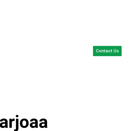
Contact Us
arjoaa