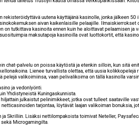
n tehdä talletus Trustlyn kautta omassa verkkopankissaan. Kiito
ekisteröidyttävä uutena käyttäjänä kasinolle, jonka jälkeen 50 ilma
sinokokemuksen aivan kaikenlaisille pelaajille. Ilmaiskierrokset
ien on tutkittava kasinoita ennen kuin he aloittavat pelaamisen ja 
ä suosituimpia maksutapoja kasinoilla ovat luottokortit, että kasi
 chat-palvelu on poissa käytöstä ja etenkin silloin, kun sitä enite
ellonaikoina. Lienee turvallista olettaa, että uusia kolikkopelejä 
elejä valikoimiinsa, vaan pelivalikoima on tällä kasinolla varsi
asino ja vedonlyönti.
kuin Yhdistyneistä Kuningaskunnista.
iljattain julkaistut pelinimikkeet, jotka ovat tulleet saataville vas
i netticasinoiden tarjontaa, löytävät laajan valikoiman bonuksia, jot
n ja Skrilliin. Lisäksi nettilompakoista toimivat Neteller, Paysafe
, sekä Microgamingilta.