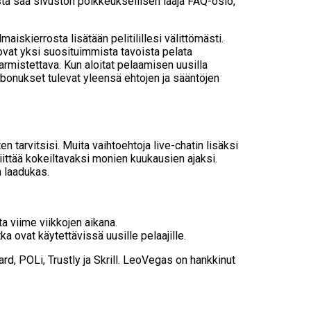
sta saa sivuston poikkeuksellisen laaja FAQ-osio,
iskierrosta lisätään pelitilillesi välittömästi.
 ovat yksi suosituimmista tavoista pelata
varmistettava. Kun aloitat pelaamisen uusilla
nobonukset tulevat yleensä ehtojen ja sääntöjen
n tarvitsisi. Muita vaihtoehtoja live-chatin lisäksi
riittää kokeiltavaksi monien kuukausien ajaksi.
n laadukas.
ta viime viikkojen aikana.
ka ovat käytettävissä uusille pelaajille.
card, POLi, Trustly ja Skrill. LeoVegas on hankkinut