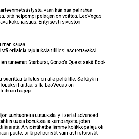
 aarteenmetsästystä, vaan hän saa pelirahaa
nssa, sitä helpompi pelaajan on voittaa. LeoVegas
oava kokonaisuus. Erityisesti sivuston
turhan kauaa.
 erilaisia rajoituksia tilillesi asetettavaksi.
ikkien tuntemat Starburst, Gonzo’s Quest sekä Book
suorittaa talletus omalle pelitilille. Se käykin
 lopuksi haittaa, sillä LeoVegas on
ti ilman bugeja.
on uunituoreita uutuuksia, yli serial advanced
ahtiin uusia bonuksia ja kampanjoita, joten
iläisistä. Arviointihetkellämme kolikkopelejä oli
n puute, sillä pelipuristit varmasti etsisivät