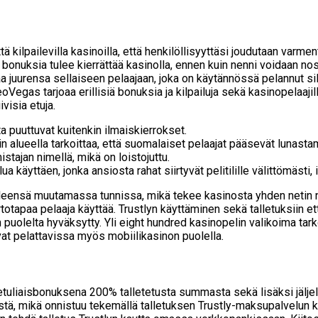
ttä kilpailevilla kasinoilla, että henkilöllisyyttäsi joudutaan va
 bonuksia tulee kierrättää kasinolla, ennen kuin nenni voidaan nost
taa juurensa sellaiseen pelaajaan, joka on käytännössä pelannut si
Vegas tarjoaa erillisiä bonuksia ja kilpailuja sekä kasinopelaajil
visia etuja.
puuttuvat kuitenkin ilmaiskierrokset.
alueella tarkoittaa, että suomalaiset pelaajat pääsevät lunastam
istajan nimellä, mikä on loistojuttu.
 käyttäen, jonka ansiosta rahat siirtyvät pelitilille välittömästi, i
 yleensä muutamassa tunnissa, mikä tekee kasinosta yhden netin
otapaa pelaaja käyttää. Trustlyn käyttäminen sekä talletuksiin että 
uolelta hyväksytty. Yli eight hundred kasinopelin valikoima tark
ovat pelattavissa myös mobiilikasinon puolella.
tuliaisbonuksena 200% talletetusta summasta sekä lisäksi jäljel
stä, mikä onnistuu tekemällä talletuksen Trustly-maksupalvelun 