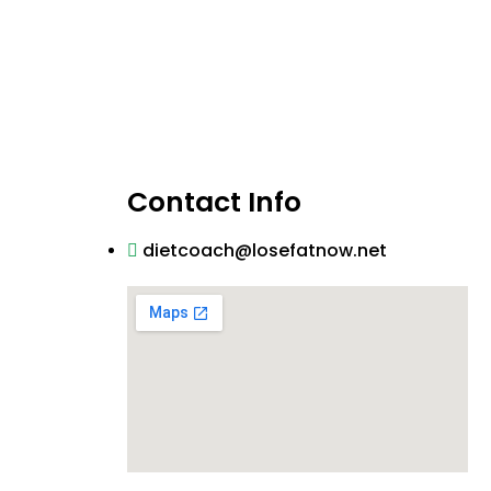
Contact Info
dietcoach@losefatnow.net