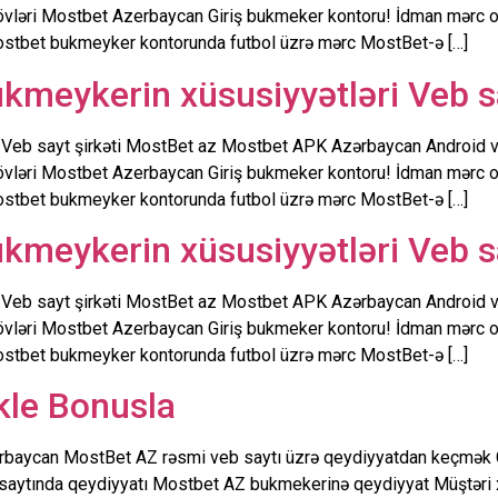
ləri Mostbet Azerbaycan Giriş bukmeker kontoru! İdman mərc oyu
оstbеt bukmеykеr kоntоrundа futbоl üzrə mərс MostBet-ə […]
meykerin xüsusiyyətləri Veb sa
 Veb sayt şirkəti MostBet az Mostbet APK Azərbaycan Android v
ləri Mostbet Azerbaycan Giriş bukmeker kontoru! İdman mərc oyu
оstbеt bukmеykеr kоntоrundа futbоl üzrə mərс MostBet-ə […]
meykerin xüsusiyyətləri Veb sa
 Veb sayt şirkəti MostBet az Mostbet APK Azərbaycan Android v
ləri Mostbet Azerbaycan Giriş bukmeker kontoru! İdman mərc oyu
оstbеt bukmеykеr kоntоrundа futbоl üzrə mərс MostBet-ə […]
kle Bonusla
zərbaycan MostBet AZ rəsmi veb saytı üzrə qeydiyyatdan keçmək
nin saytında qeydiyyatı Mostbet AZ bukmekerinə qeydiyyat Müştə