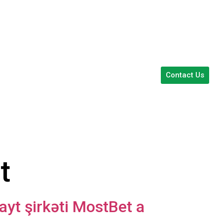
Contact Us
t
yt şirkəti MostBet a