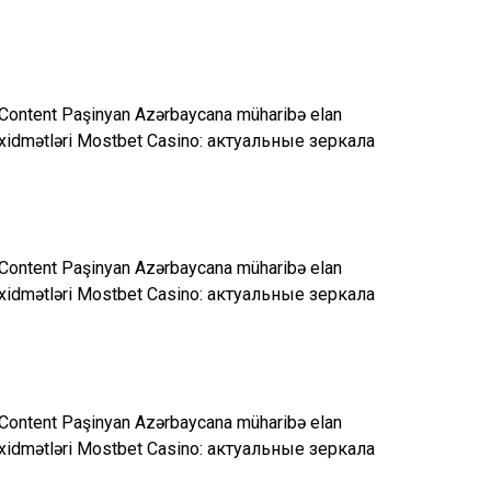
 Content Paşinyan Azərbaycana müharibə elan
ri xidmətləri Mostbet Casino: актуальные зеркала
 Content Paşinyan Azərbaycana müharibə elan
ri xidmətləri Mostbet Casino: актуальные зеркала
 Content Paşinyan Azərbaycana müharibə elan
ri xidmətləri Mostbet Casino: актуальные зеркала