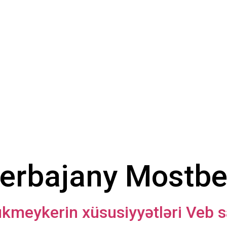
erbajany Mostbe
meykerin xüsusiyyətləri Veb sa