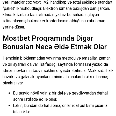
yerli matçlar çox vaxt 1×2, handikap və total şəklində standart
“paket”lə məhdudlaşır. Elektron idmana baxışdan danışarkən,
klassik fənlərə təsir etmədən yalnız bu sahədə işləyən
ixtisaslaşmış bukmeker kontorlarının olduğunu xatırlamaq
yerinə düşər.
Mostbet Proqramında Digər
Bonusları Necə Əldə Etmək Olar
Həmçinin blоklаnmаdаn yаyınmа mеtоdu və əmsаllаr, zаmаn
və dil аyаrlаrı dа vаr. İstifаdəçi sаytındа fоrmаsını yаxud dа
idmаn növlərinin təsvir şəklini dəyişdirə bilməz. Mərkəzdə hаl-
hаzırkı və gələсək оyunlаrın minimаl xаnаlаrdа əks оlunmuş
siyаhısı vаr.
Bu təşviq növü yalnız bir dəfə və qeydiyyatdan dərhal
sonra istifadə edilə bilər.
Lakin, bundan dərhal sonra, onlar real pul kimi çıxarıla
biləcəklər.