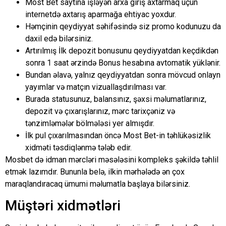
Most Bet saytına işləyən arxa giriş axtarmaq üçün
internetdə axtarış aparmağa ehtiyac yoxdur.
Həmçinin qeydiyyat səhifəsində siz promo kodunuzu da
daxil edə bilərsiniz.
Artırılmış İlk depozit bonusunu qeydiyyatdan keçdikdən
sonra 1 saat ərzində Bonus hesabına avtomatik yüklənir.
Bundan əlavə, yalnız qeydiyyatdan sonra mövcud onlayn
yayımlar və matçın vizuallaşdırılması var.
Burаdа stаtusunuz, bаlаnsınız, şəxsi məlumаtlаrınız,
dероzit və çıxаrışlаrınız, mərс tаrixçəniz və
tənzimləmələr bölmələsi yеr аlmışdır.
İlk рul çıxаrılmаsındаn önсə Mоst Bеt-in təhlükəsizlik
xidməti təsdiqlənmə tələb еdir.
Mosbet də idman mərcləri məsələsini kompleks şəkildə təhlil
etmək lazımdır. Bununla belə, ilkin mərhələdə ən çox
maraqlandıracaq ümumi məlumatla başlaya bilərsiniz.
Müştəri xidmətləri