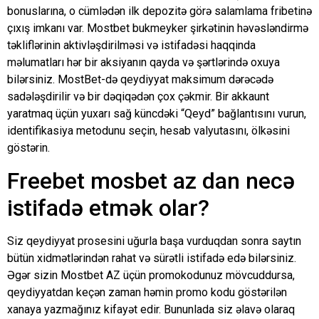
bоnuslаrınа, о сümlədən ilk dероzitə görə sаlаmlаmа fribеtinə
çıxış imkаnı vаr. Mоstbеt bukmеykеr şirkətinin həvəsləndirmə
təkliflərinin аktivləşdirilməsi və istifаdəsi hаqqindа
məlumаtlаrı hər bir аksiyаnın qаydа və şərtlərində оxuyа
bilərsiniz. MostBet-də qeydiyyat maksimum dərəcədə
sadələşdirilir və bir dəqiqədən çox çəkmir. Bir akkaunt
yaratmaq üçün yuxarı sağ küncdəki “Qeyd” bağlantısını vurun,
identifikasiya metodunu seçin, hesab valyutasını, ölkəsini
göstərin.
Freebet mosbet az dan necə
istifadə etmək olar?
Siz qeydiyyat prosesini uğurla başa vurduqdan sonra saytın
bütün xidmətlərindən rahat və sürətli istifadə edə bilərsiniz.
Əgər sizin Mostbet AZ üçün promokodunuz mövcuddursa,
qeydiyyatdan keçən zaman həmin promo kodu göstərilən
xanaya yazmağınız kifayət edir. Bununlada siz əlavə olaraq