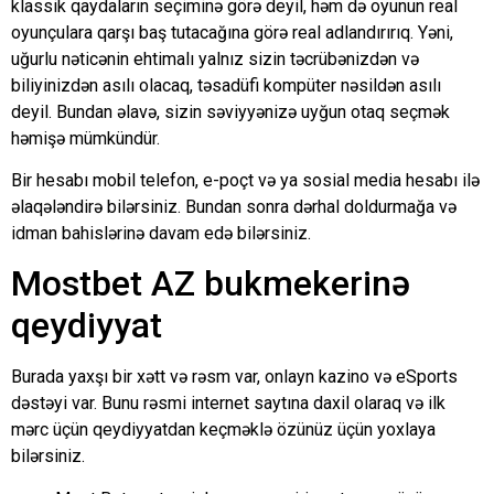
klassik qaydaların seçiminə görə deyil, həm də oyunun real
oyunçulara qarşı baş tutacağına görə real adlandırırıq. Yəni,
uğurlu nəticənin ehtimalı yalnız sizin təcrübənizdən və
biliyinizdən asılı olacaq, təsadüfi kompüter nəsildən asılı
deyil. Bundan əlavə, sizin səviyyənizə uyğun otaq seçmək
həmişə mümkündür.
Bir hesabı mobil telefon, e-poçt və ya sosial media hesabı ilə
əlaqələndirə bilərsiniz. Bundan sonra dərhal doldurmağa və
idman bahislərinə davam edə bilərsiniz.
Mostbet AZ bukmekerinə
qeydiyyat
Burada yaxşı bir xətt və rəsm var, onlayn kazino və eSports
dəstəyi var. Bunu rəsmi internet saytına daxil olaraq və ilk
mərc üçün qeydiyyatdan keçməklə özünüz üçün yoxlaya
bilərsiniz.