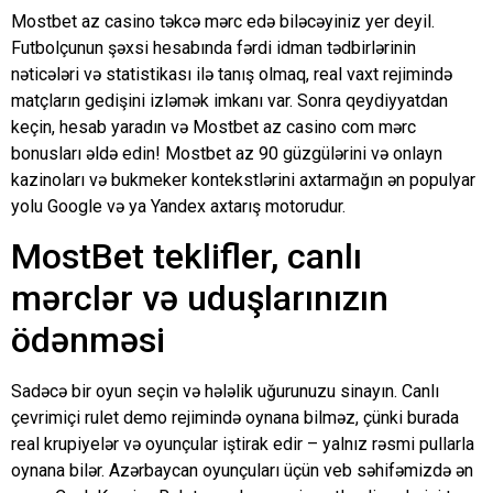
Mostbet az casino təkcə mərc edə biləcəyiniz yer deyil.
Futbolçunun şəxsi hesabında fərdi idman tədbirlərinin
nəticələri və statistikası ilə tanış olmaq, real vaxt rejimində
matçların gedişini izləmək imkanı var. Sonra qeydiyyatdan
keçin, hesab yaradın və Mostbet az casino com mərc
bonusları əldə edin! Mostbet az 90 güzgülərini və onlayn
kazinoları və bukmeker kontekstlərini axtarmağın ən populyar
yolu Google və ya Yandex axtarış motorudur.
MostBet teklifler, canlı
mərclər və uduşlarınızın
ödənməsi
Sadəcə bir oyun seçin və hələlik uğurunuzu sinayın. Canlı
çevrimiçi rulet demo rejimində oynana bilməz, çünki burada
real krupiyelər və oyunçular iştirak edir – yalnız rəsmi pullarla
oynana bilər. Azərbaycan oyunçuları üçün veb səhifəmizdə ən