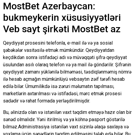
MostBet Azerbaycan:
bukmeykerin xüsusiyyətləri
Veb sayt şirkəti MostBet az
Qeydiyyat prosesini telefonla, e-mail ilə və ya sosial
şəbəkələr vasitəsilə etmək mümkündür. Qeydiyyatdan
keçdikdən sonra istifadəçi adı və müvəqqəti şifrə qeydiyyat
üsulundan asılı olaraq telefon və ya mail ilə göndərilir. Şifrənin
qeydiyyat zamanı yüklənilə bilməməsi, təsdiqlənməmiş nömrə
ilə hesab açmağın mümkünlüyü vebsaytın zəif tərəfi hesab
edilə bilər. Ümumilikdə isə zəruri məlumatın tapılması,
marketlərin axtarılması və istifadəsi, mərc etmək prosesi
sadədir və rahat formada yerləşdirilmişdir.
Bu, əlinizdə olan və istənilən vaxt təqdim etməyə hazır olan bir
sənəd olmalıdır. Yəni itirilmiş və ya köhnə pasport göstərilə
bilməz.Administrasiya istənilən vaxt sizinlə əlaqə saxlaya və
yoxlama üçün sənədlərin təqdim edilməsini tələb edə bilər. Bu