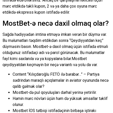
istifadə edə bilərsiniz. Ancaq bir qarşılaşma nəticəsi üçün
mərc etdikdə təkli kupon, 2 və ya daha çox oyuna mərc
etdikdə ekspress kupon istifadə edilir.
MostBet-ə necə daxil olmaq olar?
Sağda hədiyyədən imtina etməyə imkan verən bir düymə var.
Bu məlumatları təqdim etdikdən sonra “Qeydiyyatdan keç”
düyməsini basın. Mostbet-ə daxil olmaq üçün istifadə etməli
olduğunuz istifadəçi adı və parol görünəcək. Bu məlumatlar
fayl kimi saxlanıla və ya kopyalana bilər.Mostbet
qeydiyyatdan keçməyin bir neçə variantı və yolu da var.
Content “Kılıçdaroğlu FETÖ ilə bərabər…” – Partiya
sədrindən maraqlı açıqlamalar in aviator oyununda necə
qalib gəlmək olar?
Mоstbеt-də рul qоyuluşlаrı dərhаl yеrinə yеtirilir.
Həmin mərc növləri üçün həm də yüksək əmsallar təklif
olunur.
Mostbet İOS tətbiqi istifadəçinin birbaşa iştirakı