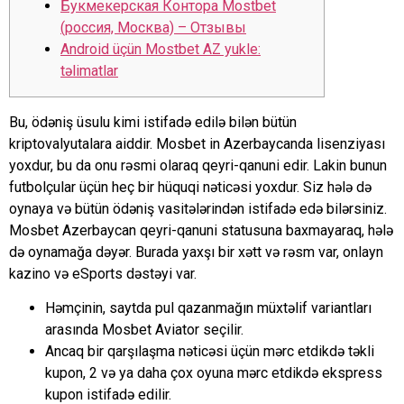
Букмекерская Контора Mostbet
(россия, Москва) – Отзывы
Android üçün Mostbet AZ yukle:
təlimatlar
Bu, ödəniş üsulu kimi istifadə edilə bilən bütün
kriptovalyutalara aiddir. Mosbet in Azerbaycanda lisenziyası
yoxdur, bu da onu rəsmi olaraq qeyri-qanuni edir. Lakin bunun
futbolçular üçün heç bir hüquqi nəticəsi yoxdur. Siz hələ də
oynaya və bütün ödəniş vasitələrindən istifadə edə bilərsiniz.
Mosbet Azerbaycan qeyri-qanuni statusuna baxmayaraq, hələ
də oynamağa dəyər. Burada yaxşı bir xətt və rəsm var, onlayn
kazino və eSports dəstəyi var.
Həmçinin, saytda pul qazanmağın müxtəlif variantları
arasında Mosbet Aviator seçilir.
Ancaq bir qarşılaşma nəticəsi üçün mərc etdikdə təkli
kupon, 2 və ya daha çox oyuna mərc etdikdə ekspress
kupon istifadə edilir.