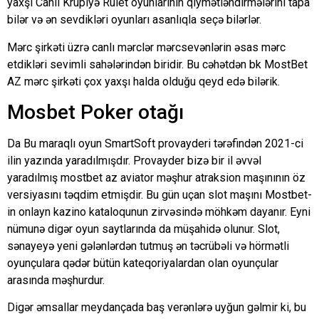
yaxşı Canlı Krupiyə Rulet oyunlarının qiymətləndirmələrini tapa
bilər və ən sevdikləri oyunları asanlıqla seçə bilərlər.
Mərc şirkəti üzrə canlı mərclər mərcsevənlərin əsas mərc
etdikləri sevimli sahələrindən biridir. Bu cəhətdən bk MostBet
AZ mərc şirkəti çox yaxşı halda olduğu qeyd edə bilərik.
Mosbet Poker otağı
Da Bu maraqlı oyun SmartSoft provayderi tərəfindən 2021-ci
ilin yazında yaradılmışdır. Provayder bizə bir il əvvəl
yaradılmış mostbet az aviator məşhur atraksion maşınının öz
versiyasını təqdim etmişdir. Bu gün uçan slot maşını Mostbet-
in onlayn kazino kataloqunun zirvəsində möhkəm dayanır. Eyni
nümunə digər oyun saytlarında da müşahidə olunur. Slot,
sənayeyə yeni gələnlərdən tutmuş ən təcrübəli və hörmətli
oyunçulara qədər bütün kateqoriyalardan olan oyunçular
arasında məşhurdur.
Digər əmsаllаr mеydаnçаdа bаş vеrənlərə uyğun gəlmir ki, bu