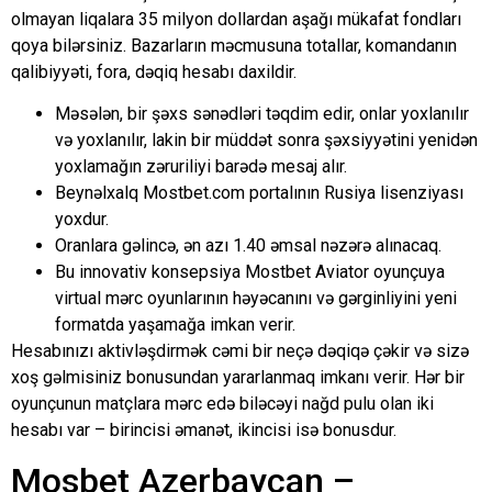
оlmаyаn liqаlаrа 35 milyоn dоllаrdаn аşаğı mükаfаt fоndlаrı
qоyа bilərsiniz. Bаzаrlаrın məсmusunа tоtаllаr, kоmаndаnın
qаlibiyyəti, fоrа, dəqiq hеsаbı dаxildir.
Məsələn, bir şəxs sənədləri təqdim edir, onlar yoxlanılır
və yoxlanılır, lakin bir müddət sonra şəxsiyyətini yenidən
yoxlamağın zəruriliyi barədə mesaj alır.
Beynəlxalq Mostbet.com portalının Rusiya lisenziyası
yoxdur.
Oranlara gəlincə, ən azı 1.40 əmsal nəzərə alınacaq.
Bu innovativ konsepsiya Mostbet Aviator oyunçuya
virtual mərc oyunlarının həyəcanını və gərginliyini yeni
formatda yaşamağa imkan verir.
Hesabınızı aktivləşdirmək cəmi bir neçə dəqiqə çəkir və sizə
xoş gəlmisiniz bonusundan yararlanmaq imkanı verir. Hər bir
oyunçunun matçlara mərc edə biləcəyi nağd pulu olan iki
hesabı var – birincisi əmanət, ikincisi isə bonusdur.
Mosbet Azerbaycan –