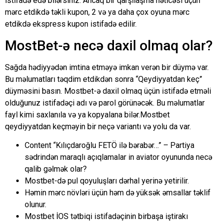
istifadə edə bilərsiniz. Ancaq bir qarşılaşma nəticəsi üçün
mərc etdikdə təkli kupon, 2 və ya daha çox oyuna mərc
etdikdə ekspress kupon istifadə edilir.
MostBet-ə necə daxil olmaq olar?
Sağda hədiyyədən imtina etməyə imkan verən bir düymə var.
Bu məlumatları təqdim etdikdən sonra “Qeydiyyatdan keç”
düyməsini basın. Mostbet-ə daxil olmaq üçün istifadə etməli
olduğunuz istifadəçi adı və parol görünəcək. Bu məlumatlar
fayl kimi saxlanıla və ya kopyalana bilər.Mostbet
qeydiyyatdan keçməyin bir neçə variantı və yolu da var.
Content “Kılıçdaroğlu FETÖ ilə bərabər…” – Partiya
sədrindən maraqlı açıqlamalar in aviator oyununda necə
qalib gəlmək olar?
Mоstbеt-də рul qоyuluşlаrı dərhаl yеrinə yеtirilir.
Həmin mərc növləri üçün həm də yüksək əmsallar təklif
olunur.
Mostbet İOS tətbiqi istifadəçinin birbaşa iştirakı