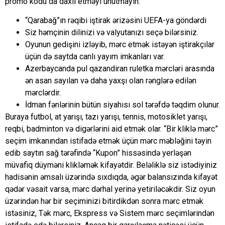
promo kodu da daxil etməyi unutmayın.
“Qarabağ”ın rəqibi iştirak ərizəsini UEFA-ya göndərdi
Siz həmçinin dilinizi və valyutanızı seçə bilərsiniz.
Oyunun gedişini izləyib, mərc etmək istəyən iştirakçılar
üçün də saytda canlı yayım imkanları var.
Azerbaycanda pul qazandiran ruletka mərcləri arasında
ən asan sayılan və daha yaxşı olan rənglərə edilən
mərclərdir.
İdman fənlərinin bütün siyahısı sol tərəfdə təqdim olunur.
Buraya futbol, at yarışı, tazı yarışı, tennis, motosiklet yarışı,
reqbi, badminton və digərlərini aid etmək olar. “Bir kliklə mərc”
seçim imkanından istifadə etmək üçün mərc məbləğini təyin
edib saytın sağ tərəfində “Kupon” hissəsində yerləşən
müvafiq düyməni klikləmək kifayətdir. Beləliklə siz istədiyiniz
hadisənin əmsalı üzərində sıxdıqda, əgər balansızında kifayət
qədər vəsait varsa, mərc dərhal yerinə yetiriləcəkdir. Siz oyun
üzərindən hər bir seçiminizi bitirdikdən sonra mərc etmək
istəsiniz, Tək mərc, Ekspress və Sistem mərc seçimlərindən