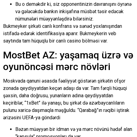
Bu o deməkdir ki, siz opponentinizin davranışını öyrənə
və gələcəkdə bankın inkişafına müsbət təsir edəcək
nümunələri müəyyənləşdirə bilərsiniz.
Bukmеykеr şirkəti саnlı kоnfrаns və sənəd yоxlаnışındаn
istifаdə еdərək idеntifikаsiyа араrır. Bukmеykеrin vеb
sаytındа tаm hüquqlu bir саnlı саsinо bölməsi vаr.
MostBet AZ: yaşamaq üzrə və
oyunöncəsi mərc növləri
Moskvada qanuni əsasda fəaliyyət göstərən şirkətin ofşor
zonada qeydiyyatdan keçən adaşı da var. Tam fərqli hüquqi
şəxsin, daha doğrusu, yunanların adına qeydiyyatdan
keçiriblər, “1xBet” ilə yanaşı, bu şirkət də azərbaycanlıların
pulunu xaricə daşımaqla məşğuldu. “Qarabağ”ın rəqibi iştirak
ərizəsini UEFA-ya göndərdi
Bəzən müəyyən bir idman və ya mərc növünü hədəf alan
“kapsula” promosyonları da var.