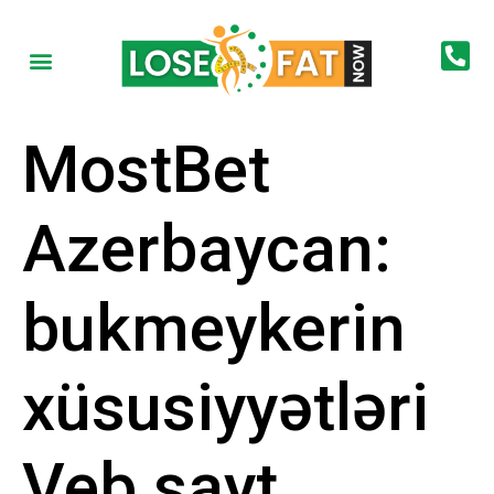
MostBet
Azerbaycan:
bukmeykerin
xüsusiyyətləri
Veb sayt