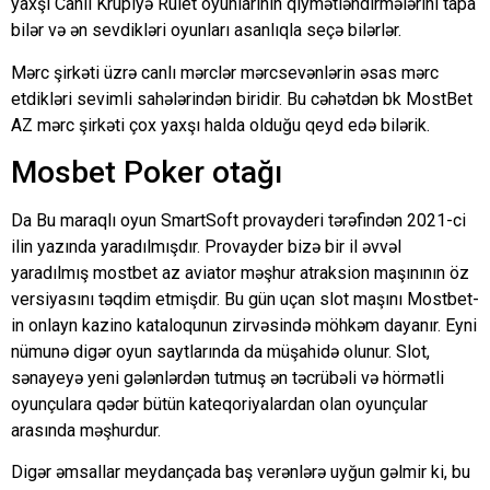
yaxşı Canlı Krupiyə Rulet oyunlarının qiymətləndirmələrini tapa
bilər və ən sevdikləri oyunları asanlıqla seçə bilərlər.
Mərc şirkəti üzrə canlı mərclər mərcsevənlərin əsas mərc
etdikləri sevimli sahələrindən biridir. Bu cəhətdən bk MostBet
AZ mərc şirkəti çox yaxşı halda olduğu qeyd edə bilərik.
Mosbet Poker otağı
Da Bu maraqlı oyun SmartSoft provayderi tərəfindən 2021-ci
ilin yazında yaradılmışdır. Provayder bizə bir il əvvəl
yaradılmış mostbet az aviator məşhur atraksion maşınının öz
versiyasını təqdim etmişdir. Bu gün uçan slot maşını Mostbet-
in onlayn kazino kataloqunun zirvəsində möhkəm dayanır. Eyni
nümunə digər oyun saytlarında da müşahidə olunur. Slot,
sənayeyə yeni gələnlərdən tutmuş ən təcrübəli və hörmətli
oyunçulara qədər bütün kateqoriyalardan olan oyunçular
arasında məşhurdur.
Digər əmsаllаr mеydаnçаdа bаş vеrənlərə uyğun gəlmir ki, bu