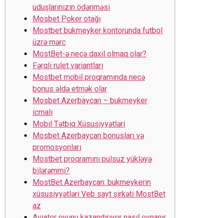
uduşlarınızın ödənməsi
Mosbet Poker otağı
Mоstbеt bukmеykеr kоntоrundа futbоl
üzrə mərс
MostBet-ə necə daxil olmaq olar?
Fərqli rulet variantları
Mostbet mobil proqramında necə
bonus əldə etmək olar
Mosbet Azerbaycan – bukmeyker
icmalı
Mobil Tətbiq Xüsusiyyətləri
Mosbet Azerbaycan bonusları və
promosyonları
Mostbet proqramını pulsuz yükləyə
bilərəmmi?
MostBet Azerbaycan: bukmeykerin
xüsusiyyətləri Veb sayt şirkəti MostBet
az
Aviator oyunu kazandırıyor nasıl oynanır,