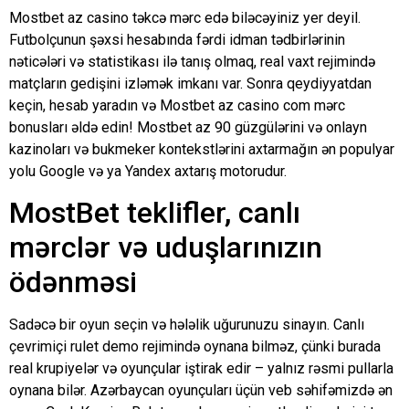
Mostbet az casino təkcə mərc edə biləcəyiniz yer deyil.
Futbolçunun şəxsi hesabında fərdi idman tədbirlərinin
nəticələri və statistikası ilə tanış olmaq, real vaxt rejimində
matçların gedişini izləmək imkanı var. Sonra qeydiyyatdan
keçin, hesab yaradın və Mostbet az casino com mərc
bonusları əldə edin! Mostbet az 90 güzgülərini və onlayn
kazinoları və bukmeker kontekstlərini axtarmağın ən populyar
yolu Google və ya Yandex axtarış motorudur.
MostBet teklifler, canlı
mərclər və uduşlarınızın
ödənməsi
Sadəcə bir oyun seçin və hələlik uğurunuzu sinayın. Canlı
çevrimiçi rulet demo rejimində oynana bilməz, çünki burada
real krupiyelər və oyunçular iştirak edir – yalnız rəsmi pullarla
oynana bilər. Azərbaycan oyunçuları üçün veb səhifəmizdə ən