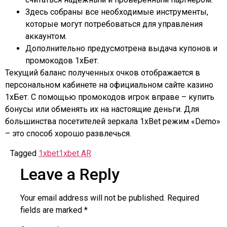
Здесь собраны все необходимые инструменты,
которые могут потребоваться для управления
аккаунтом.
Дополнительно предусмотрена выдача купонов и
промокодов 1хБет.
Текущий баланс полученных очков отображается в
персональном кабинете на официальном сайте казино
1хБет. С помощью промокодов игрок вправе – купить
бонусы или обменять их на настоящие деньги. Для
большинства посетителей зеркала 1xBet режим «Demo»
– это способ хорошо развлечься.
Tagged
1xbet
1xbet AR
Leave a Reply
Your email address will not be published.
Required
fields are marked
*