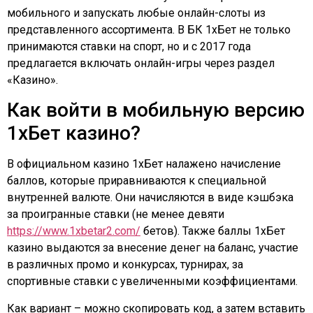
мобильного и запускать любые онлайн-слоты из
представленного ассортимента. В БК 1хБет не только
принимаются ставки на спорт, но и с 2017 года
предлагается включать онлайн-игры через раздел
«Казино».
Как войти в мобильную версию
1хБет казино?
В официальном казино 1хБет налажено начисление
баллов, которые приравниваются к специальной
внутренней валюте. Они начисляются в виде кэшбэка
за проигранные ставки (не менее девяти
https://www.1xbetar2.com/
бетов). Также баллы 1хБет
казино выдаются за внесение денег на баланс, участие
в различных промо и конкурсах, турнирах, за
спортивные ставки с увеличенными коэффициентами.
Как вариант – можно скопировать код, а затем вставить