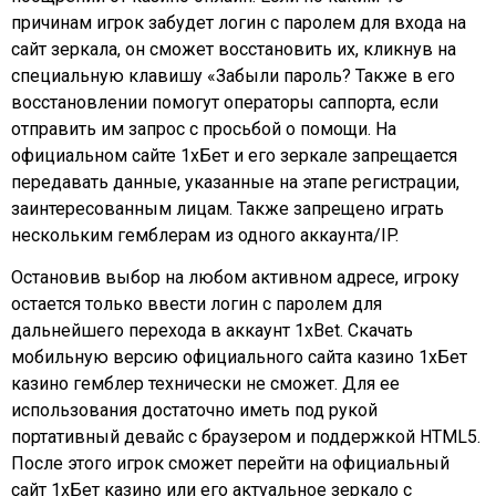
причинам игрок забудет логин с паролем для входа на
сайт зеркала, он сможет восстановить их, кликнув на
специальную клавишу «Забыли пароль? Также в его
восстановлении помогут операторы саппорта, если
отправить им запрос с просьбой о помощи. На
официальном сайте 1xБет и его зеркале запрещается
передавать данные, указанные на этапе регистрации,
заинтересованным лицам. Также запрещено играть
нескольким гемблерам из одного аккаунта/IP.
Остановив выбор на любом активном адресе, игроку
остается только ввести логин с паролем для
дальнейшего перехода в аккаунт 1xBet. Скачать
мобильную версию официального сайта казино 1хБет
казино гемблер технически не сможет. Для ее
использования достаточно иметь под рукой
портативный девайс с браузером и поддержкой HTML5.
После этого игрок сможет перейти на официальный
сайт 1хБет казино или его актуальное зеркало с