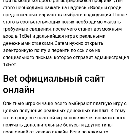
при помощи которого регистрировался профиль. Для
этого необходимо нажать на надпись «Вход» и среди
предложенных вариантов выбрать подходящий. После
этого в соответствующих полях необходимо указать
требуемые сведения, после чего станет возможным
вход в 1xBet и дальнейшая игра с реальными
денежными ставками. Затем нужно открыть
электронную почту и перейти по ссылке из
специального письма, которое отправит администрация
1xБет.
Bet официальный сайт
онлайн
Опытные игроки чаще всего выбирают платную игру с
целью получения реальных денежных выплат. К тому
же в процессе платной игры появляется возможность
получать дополнительные бонусы и другие типы
поощрений от казино онлайн. Если по каким-то