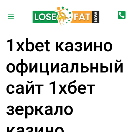
1xbet казино
официальный
сайт 1хбет
зеркало
казино