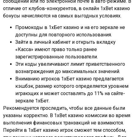
сообщении или по электронной почте в авто-режиме. В
отличие от клубов-конкурентов, в онлайн 1xBet казино
бонусы начисляются на самых выгодных условиях.
Промокоды в 1хБет казино и на его зеркале не
доступны для повторного использования.
Зайти в личный кабинет и открыть вкладку
«Касса» имеют право только ранее
зарегистрированные пользователи.
Эти коды увеличивают лимит приветственного
вознаграждения до максимальных значений.
Вниманию игроков 1хБет казино предлагается
кэшбэк, размер которого определяется уровнем
играющих и может составлять до 11% на сайте-
зеркале 1хБет.
Рекомендуется проследить, чтобы все данные были
указаны корректно. В 1xBet казино комиссии во время
выполнения финансовых транзакций не взимаются.
Перейти в 1xБет казино игрок сможет тем способом,