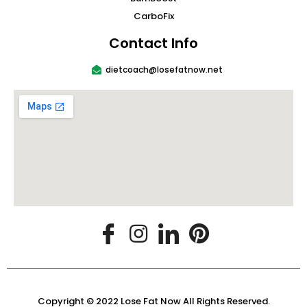
CarboFix
Contact Info
dietcoach@losefatnow.net
Copyright © 2022 Lose Fat Now All Rights Reserved.