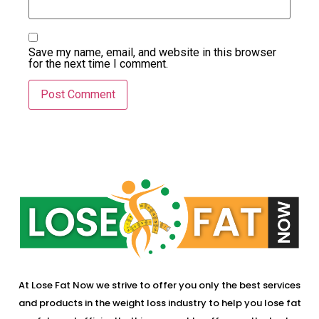
Save my name, email, and website in this browser
for the next time I comment.
At Lose Fat Now we strive to offer you only the best services
and products in the weight loss industry to help you lose fat