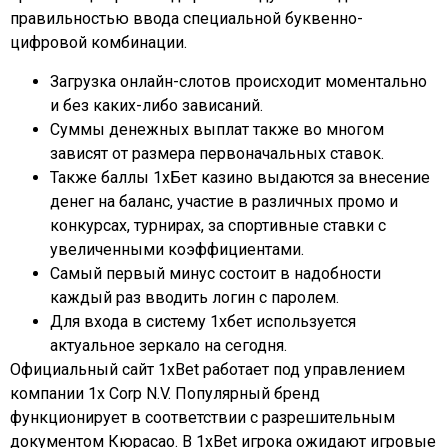
правильностью ввода специальной буквенно-
цифровой комбинации.
Загрузка онлайн-слотов происходит моментально
и без каких-либо зависаний.
Суммы денежных выплат также во многом
зависят от размера первоначальных ставок.
Также баллы 1хБет казино выдаются за внесение
денег на баланс, участие в различных промо и
конкурсах, турнирах, за спортивные ставки с
увеличенными коэффициентами.
Самый первый минус состоит в надобности
каждый раз вводить логин с паролем.
Для входа в систему 1хбет используется
актуальное зеркало на сегодня.
Официальный сайт 1xBet работает под управлением
компании 1x Corp N.V. Популярный бренд
функционирует в соответствии с разрешительным
документом Кюрасао. В 1xBet игрока ожидают игровые