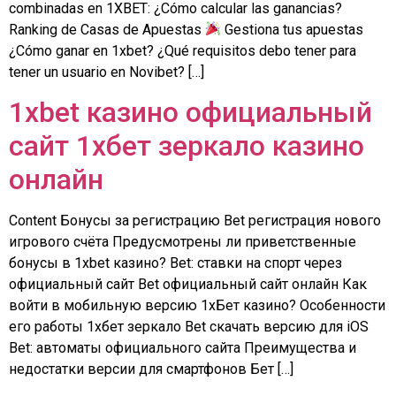
combinadas en 1XBET: ¿Cómo calcular las ganancias?
Ranking de Casas de Apuestas
Gestiona tus apuestas
¿Cómo ganar en 1xbet? ¿Qué requisitos debo tener para
tener un usuario en Novibet? […]
1xbet казино официальный
сайт 1хбет зеркало казино
онлайн
Content Бонусы за регистрацию Bet регистрация нового
игрового счёта Предусмотрены ли приветственные
бонусы в 1xbet казино? Bet: ставки на спорт через
официальный сайт Bet официальный сайт онлайн Как
войти в мобильную версию 1хБет казино? Особенности
его работы 1хбет зеркало Bet скачать версию для iOS
Bet: автоматы официального сайта Преимущества и
недостатки версии для смартфонов Бет […]