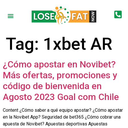
Tag:
1xbet AR
¿Cómo apostar en Novibet?
Más ofertas, promociones y
código de bienvenida en
Agosto 2023 Goal com Chile
Content ¿Cómo saber a qué equipo apostar? ¿Cómo apostar
en la Novibet App? Seguridad de bet365 ¿Cómo cobrar una
apuesta de Novibet? Apuestas deportivas Apuestas