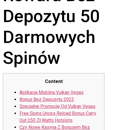
Depozytu 50
Darmowych
Spinów
Content
Aplikacja Mobilna Vulkan Vegas
Bonus Bez Depozytu 2023
Specjalne Promocje Od Vulkan Vegas
Free Spins Unces Reload Bonus Carry
Out 250 Zł Watts Hotslots
Czy Nowe Kasyna Z Bonusem Bez