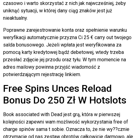
czasowo i warto skorzystać z nich jak najwcześniej, żeby
uniknąć sytuacji, w której dany ciąg znaków jest już
nieaktualny.
Poprawne zarejestrowanie konta oraz spełnienie warunku
weryfikacji automatycznie przyzna Ci 25 € carry out twojego
salda bonusowego. Jeżeli wpłata jest weryfikowana za
pomocą karty kredytowej bądź debetowej, wtedy trzeba
przesłać zdjęcie jej przodu oraz tyłu. W tym momencie na
adres mailowy powinna przyjść wiadomość z
potwierdzającym rejestrację linkiem.
Free Spins Unces Reload
Bonus Do 250 Zł W Hotslots
Book associated with Dead jest grą, która w pierwszej
kolejności zapewni wam możliwość wykorzystania free of
charge spinów sama t sobie. Oznacza to, że nie wy??cznie
otrzymacie od nas zestaw obrotów całkowicie darmowo, ale