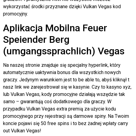
wykorzystać środki przyznane dzięki Vulkan Vegas kod
promocyjny.
Aplikacja Mobilna Feuer
Speiender Berg
(umgangssprachlich) Vegas
Na naszej stronie znajduje się specjalny hyperlink, który
automatycznie uaktywnia bonus dla wszystkich nowych
graczy. Jedynym warunkiem jest to be able to, abyś kliknął t
nasz link we zarejestrował się w kasynie. Czy to kasyno xyz,
lub Vulkan Vegas, kody promocyjne działają wszędzie tak
samo – gwarantują coś dodatkowego dla graczy. W
przypadku Vulkan Vegas extra premią za użycie kodu
promocyjnego przy rejestracji są darmowe spiny. Na Twoim
koncie pojawi się 50 free spins i to bez żadnej wpłaty carry
out Vulkan Vegas!