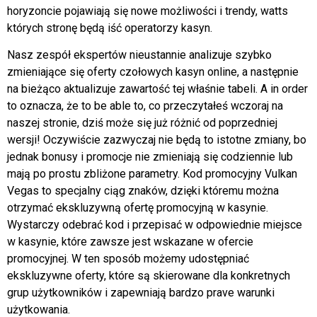
horyzoncie pojawiają się nowe możliwości i trendy, watts
których stronę będą iść operatorzy kasyn.
Nasz zespół ekspertów nieustannie analizuje szybko
zmieniające się oferty czołowych kasyn online, a następnie
na bieżąco aktualizuje zawartość tej właśnie tabeli. A in order
to oznacza, że to be able to, co przeczytałeś wczoraj na
naszej stronie, dziś może się już różnić od poprzedniej
wersji! Oczywiście zazwyczaj nie będą to istotne zmiany, bo
jednak bonusy i promocje nie zmieniają się codziennie lub
mają po prostu zbliżone parametry. Kod promocyjny Vulkan
Vegas to specjalny ciąg znaków, dzięki któremu można
otrzymać ekskluzywną ofertę promocyjną w kasynie.
Wystarczy odebrać kod i przepisać w odpowiednie miejsce
w kasynie, które zawsze jest wskazane w ofercie
promocyjnej. W ten sposób możemy udostępniać
ekskluzywne oferty, które są skierowane dla konkretnych
grup użytkowników i zapewniają bardzo prave warunki
użytkowania.