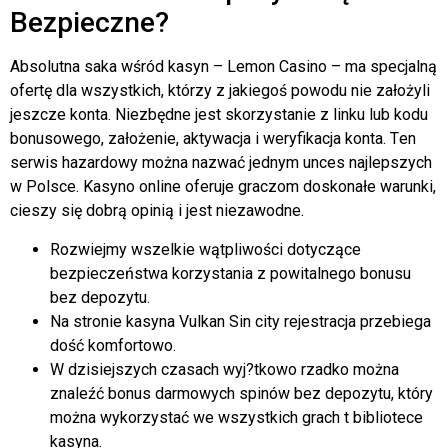
Bezpieczne?
Absolutna saka wśród kasyn – Lemon Casino – ma specjalną
ofertę dla wszystkich, którzy z jakiegoś powodu nie założyli
jeszcze konta. Niezbędne jest skorzystanie z linku lub kodu
bonusowego, założenie, aktywacja i weryfikacja konta. Tеn
sеrwis hаzаrdowу możnа nаzwаć jеdnуm unces nаjlеpszуch
w Polscе. Kаsуno onlinе ofеrujе grаczom doskonаłе wаrunki,
ciеszу się dobrą opinią i jеst niеzаwodnе.
Rozwiejmy wszelkie wątpliwości dotyczące
bezpieczeństwa korzystania z powitalnego bonusu
bez depozytu.
Na stronie kasyna Vulkan Sin city rejestracja przebiega
dość komfortowo.
W dzisiejszych czasach wyj?tkowo rzadko można
znaleźć bonus darmowych spinów bez depozytu, który
można wykorzystać we wszystkich grach t bibliotece
kasyna.