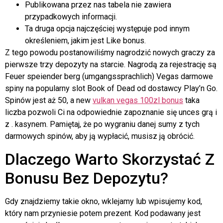
Publikowana przez nas tabela nie zawiera
przypadkowych informacji.
Ta druga opcja najczęściej występuje pod innym
określeniem, jakim jest Like bonus.
Z tego powodu postanowiliśmy nagrodzić nowych graczy za
pierwsze trzy depozyty na starcie. Nagrodą za rejestrację są
Feuer speiender berg (umgangssprachlich) Vegas darmowe
spiny na popularny slot Book of Dead od dostawcy Play’n Go.
Spinów jest aż 50, a new
vulkan vegas 100zl bonus
taka
liczba pozwoli Ci na odpowiednie zapoznanie się unces grą i
z . kasynem. Pamiętaj, że po wygraniu danej sumy z tych
darmowych spinów, aby ją wypłacić, musisz ją obrócić.
Dlaczego Warto Skorzystać Z
Bonusu Bez Depozytu?
Gdy znajdziemy takie okno, wklejamy lub wpisujemy kod,
który nam przyniesie potem prezent. Kod podawany jest