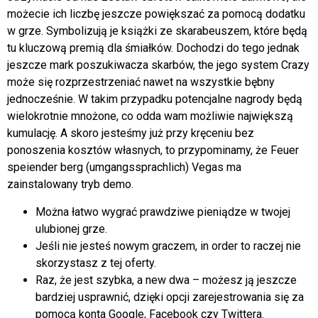
możecie ich liczbę jeszcze powiększać za pomocą dodatku
w grze. Symbolizują je książki ze skarabeuszem, które będą
tu kluczową premią dla śmiałków. Dochodzi do tego jednak
jeszcze mark poszukiwacza skarbów, the jego system Crazy
może się rozprzestrzeniać nawet na wszystkie bębny
jednocześnie. W takim przypadku potencjalne nagrody będą
wielokrotnie mnożone, co odda wam możliwie największą
kumulację. A skoro jesteśmy już przy kręceniu bez
ponoszenia kosztów własnych, to przypominamy, że Feuer
speiender berg (umgangssprachlich) Vegas ma
zainstalowany tryb demo.
Można łatwo wygrać prawdziwe pieniądze w twojej
ulubionej grze.
Jeśli nie jesteś nowym graczem, in order to raczej nie
skorzystasz z tej oferty.
Raz, że jest szybka, a new dwa – możesz ją jeszcze
bardziej usprawnić, dzięki opcji zarejestrowania się za
pomocą konta Google, Facebook czy Twittera.