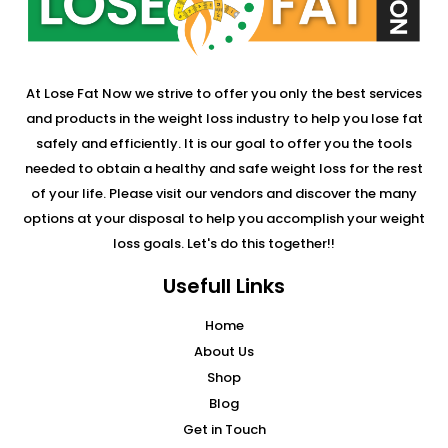
At Lose Fat Now we strive to offer you only the best services
and products in the weight loss industry to help you lose fat
safely and efficiently. It is our goal to offer you the tools
needed to obtain a healthy and safe weight loss for the rest
of your life. Please visit our vendors and discover the many
options at your disposal to help you accomplish your weight
loss goals. Let's do this together!!
Usefull Links
Home
About Us
Shop
Blog
Get in Touch