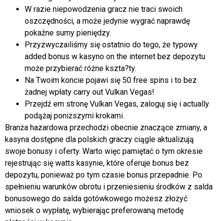
W razie niepowodzenia gracz nie traci swoich
oszczędności, a może jedynie wygrać naprawdę
pokaźne sumy pieniędzy.
Przyzwyczailiśmy się ostatnio do tego, że typowy
added bonus w kasyno on the internet bez depozytu
może przybierać różne kszta?ty.
Na Twoim koncie pojawi się 50 free spins i to bez
żadnej wpłaty carry out Vulkan Vegas!
Przejdź em stronę Vulkan Vegas, zaloguj się i actually
podążaj poniższymi krokami.
Branża hazardowa przechodzi obecnie znaczące zmiany, a
kasyna dostępne dla polskich graczy ciągle aktualizują
swoje bonusy i oferty. Warto więc pamiętać o tym okresie
rejestrując się watts kasynie, które oferuje bonus bez
depozytu, ponieważ po tym czasie bonus przepadnie. Po
spełnieniu warunków obrotu i przeniesieniu środków z salda
bonusowego do salda gotówkowego możesz złożyć
wniosek o wypłatę, wybierając preferowaną metodę