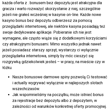
każda oferta z . bonusem bez depozytu jest atrakcyjna dla
gracza i warto rozważyć skorzystanie z niej, szczególnie
jeżeli nie grałeś wcześniej w kasynie on-line. Każde nowe
kasyno bonus bez depozytu odbierzesz za pomocą
przeglądarki internetowej, ale niektóre kasyna posiadają też
swoje dedykowane aplikacje. Pobieranie ich nie jest
wymagane, ale często wiąże się z dodatkowymi korzyściami
czy atrakcyjnymi bonusami. Mimo wszystko jednak nawet
jeżeli posiadasz starszy sprzęt, wystarczy ci wyłącznie
przeglądarka internetowa, simply by móc cieszyć się
rozgrywką gdziekolwiek jesteś – w pracy, na mieście czy w
łóżku.
Nasze bonusowe darmowe spiny pozwolą Ci testować
i actually wygrywać wyłącznie w najlepszych slotach
wszechczasów.
Jak wspomnieliśmy na początku, może istnieć bonus
za rejestracje bez depozytu albo z depozytem, w
zależności od warunków konkretnej oferty promocyjnej.