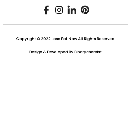
Copyright © 2022 Lose Fat Now All Rights Reserved.
Design & Developed By
Binarychemist