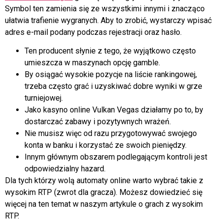
Symbol ten zamienia się ze wszystkimi innymi i znacząco
ułatwia trafienie wygranych. Aby to zrobić, wystarczy wpisać
adres e-mail podany podczas rejestracji oraz hasło.
Ten producent słynie z tego, że wyjątkowo często
umieszcza w maszynach opcję gamble.
By osiągać wysokie pozycje na liście rankingowej,
trzeba często grać i uzyskiwać dobre wyniki w grze
turniejowej.
Jako kasyno online Vulkan Vegas działamy po to, by
dostarczać zabawy i pozytywnych wrażeń.
Nie musisz więc od razu przygotowywać swojego
konta w banku i korzystać ze swoich pieniędzy.
Innym głównym obszarem podlegającym kontroli jest
odpowiedzialny hazard.
Dla tych którzy wolą automaty online warto wybrać takie z
wysokim RTP (zwrot dla gracza). Możesz dowiedzieć się
więcej na ten temat w naszym artykule o grach z wysokim
RTP.