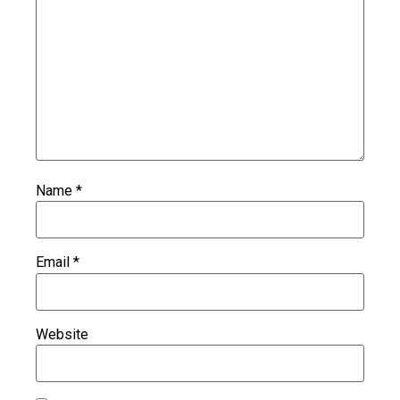
Name
*
Email
*
Website