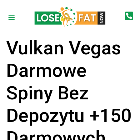
Vulkan Vegas
Darmowe
Spiny Bez
Depozytu +150
Darmowych