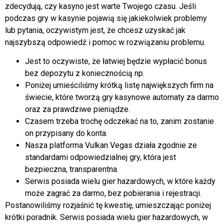
zdecydują, czy kasyno jest warte Twojego czasu. Jeśli
podczas gry w kasynie pojawią się jakiekolwiek problemy
lub pytania, oczywistym jest, że chcesz uzyskać jak
najszybszą odpowiedź i pomoc w rozwiązaniu problemu.
Jest to oczywiste, że łatwiej będzie wypłacić bonus
bez depozytu z koniecznością np.
Poniżej umieściliśmy krótką listę największych firm na
świecie, które tworzą gry kasynowe automaty za darmo
oraz za prawdziwe pieniądze.
Czasem trzeba trochę odczekać na to, zanim zostanie
on przypisany do konta.
Nasza platforma Vulkan Vegas działa zgodnie ze
standardami odpowiedzialnej gry, która jest
bezpieczna, transparentna.
Serwis posiada wielu gier hazardowych, w które każdy
może zagrać za darmo, bez pobierania i rejestracji.
Postanowiliśmy rozjaśnić tę kwestię, umieszczając poniżej
krótki poradnik. Serwis posiada wielu gier hazardowych, w