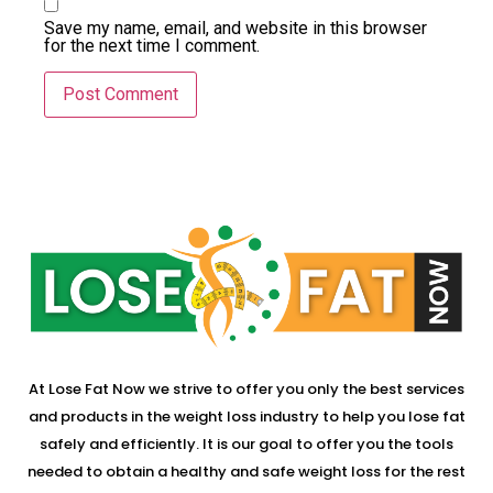
Save my name, email, and website in this browser
for the next time I comment.
At Lose Fat Now we strive to offer you only the best services
and products in the weight loss industry to help you lose fat
safely and efficiently. It is our goal to offer you the tools
needed to obtain a healthy and safe weight loss for the rest