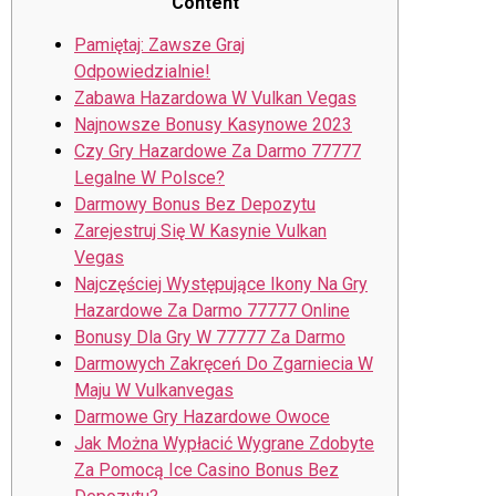
Content
Pamiętaj: Zawsze Graj
Odpowiedzialnie!
Zabawa Hazardowa W Vulkan Vegas
Najnowsze Bonusy Kasynowe 2023
Czy Gry Hazardowe Za Darmo 77777
Legalne W Polsce?
Darmowy Bonus Bez Depozytu
Zarejestruj Się W Kasynie Vulkan
Vegas
Najczęściej Występujące Ikony Na Gry
Hazardowe Za Darmo 77777 Online
Bonusy Dla Gry W 77777 Za Darmo
Darmowych Zakręceń Do Zgarniecia W
Maju W Vulkanvegas
Darmowe Gry Hazardowe Owoce
Jak Można Wypłacić Wygrane Zdobyte
Za Pomocą Ice Casino Bonus Bez