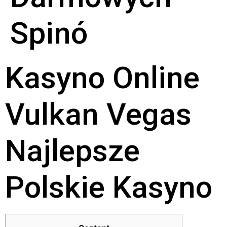
Spinó
Kasyno Online
Vulkan Vegas ️
Najlepsze
Polskie Kasyno