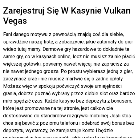
Zarejestruj Się W Kasynie Vulkan
Vegas
Fani danego motywu z pewnością znajdą coś dla siebie,
sprawdźcie naszą listę, a zobaczycie, jakie automaty do gier
wideo tutaj mamy. Darmowe gry hazardowe to dokładnie te
same gry, co w kasynach online, lecz nie musisz za nie płacić
większej gotówki, powiemy nawet więcej, nie zapłacisz za
nie nawet jednego grosza. Po prostu wybierasz jedną z gier,
zaczynasz grać i nie musisz martwić się o żadne opłaty.
Możesz więc w spokoju poćwiczyć swoje umiejętności
grania, dobrze poznać wybrany przez siebie slot oraz bardzo
miło spędzić czas. Każde kasyno bez depozytu z bonusem,
które jest promowane na tej stronie, jest całkowicie
dostosowane do standardów rozgrywki mobilnej. Jeśli ktoś
chce się bawić z poziomu telefonu i odebrać swój bonus bez
depozytu, wystarczy, że zarejestruje konto i będzie
postępował w ten sam sposób, jakby robił to na komputerze.