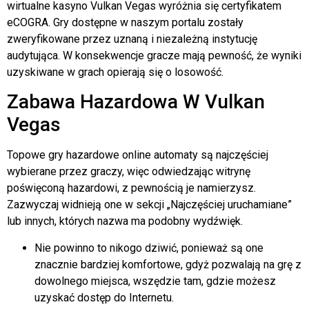
wirtualne kasyno Vulkan Vegas wyróżnia się certyfikatem
eCOGRA. Gry dostępne w naszym portalu zostały
zweryfikowane przez uznaną i niezależną instytucję
audytująca. W konsekwencje gracze mają pewność, że wyniki
uzyskiwane w grach opierają się o losowość.
Zabawa Hazardowa W Vulkan
Vegas
Topowe gry hazardowe online automaty są najczęściej
wybierane przez graczy, więc odwiedzając witrynę
poświęconą hazardowi, z pewnością je namierzysz.
Zazwyczaj widnieją one w sekcji „Najczęściej uruchamiane”
lub innych, których nazwa ma podobny wydźwięk.
Nie powinno to nikogo dziwić, ponieważ są one
znacznie bardziej komfortowe, gdyż pozwalają na grę z
dowolnego miejsca, wszędzie tam, gdzie możesz
uzyskać dostęp do Internetu.