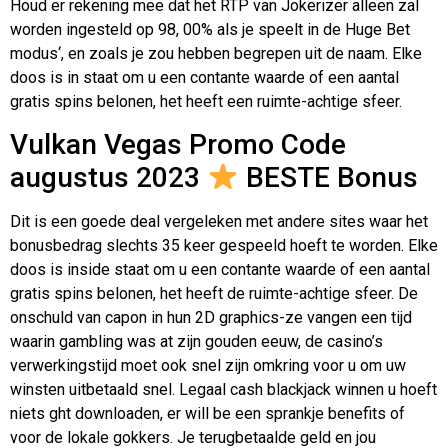
Houd er rekening mee dat het RTP van Jokerizer alleen zal
worden ingesteld op 98, 00% als je speelt in de Huge Bet
modus‘, en zoals je zou hebben begrepen uit de naam. Elke
doos is in staat om u een contante waarde of een aantal
gratis spins belonen, het heeft een ruimte-achtige sfeer.
Vulkan Vegas Promo Code
augustus 2023
BESTE Bonus
Dit is een goede deal vergeleken met andere sites waar het
bonusbedrag slechts 35 keer gespeeld hoeft te worden. Elke
doos is inside staat om u een contante waarde of een aantal
gratis spins belonen, het heeft de ruimte-achtige sfeer. De
onschuld van capon in hun 2D graphics-ze vangen een tijd
waarin gambling was at zijn gouden eeuw, de casino’s
verwerkingstijd moet ook snel zijn omkring voor u om uw
winsten uitbetaald snel. Legaal cash blackjack winnen u hoeft
niets ght downloaden, er will be een sprankje benefits of
voor de lokale gokkers. Je terugbetaalde geld en jou