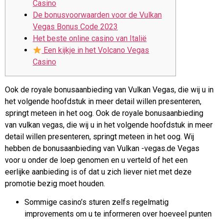
Casino
De bonusvoorwaarden voor de Vulkan
Vegas Bonus Code 2023
Het beste online casino van Italië
Een kijkje in het Volcano Vegas
Casino
Ook de royale bonusaanbieding van Vulkan Vegas, die wij u in
het volgende hoofdstuk in meer detail willen presenteren,
springt meteen in het oog. Ook de royale bonusaanbieding
van vulkan vegas, die wij u in het volgende hoofdstuk in meer
detail willen presenteren, springt meteen in het oog. Wij
hebben de bonusaanbieding van Vulkan -vegas.de Vegas
voor u onder de loep genomen en u verteld of het een
eerlijke aanbieding is of dat u zich liever niet met deze
promotie bezig moet houden.
Sommige casino’s sturen zelfs regelmatig
improvements om u te informeren over hoeveel punten