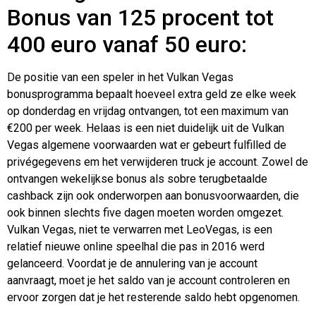
Bonus van 125 procent tot
400 euro vanaf 50 euro:
De positie van een speler in het Vulkan Vegas
bonusprogramma bepaalt hoeveel extra geld ze elke week
op donderdag en vrijdag ontvangen, tot een maximum van
€200 per week. Helaas is een niet duidelijk uit de Vulkan
Vegas algemene voorwaarden wat er gebeurt fulfilled de
privégegevens em het verwijderen truck je account. Zowel de
ontvangen wekelijkse bonus als sobre terugbetaalde
cashback zijn ook onderworpen aan bonusvoorwaarden, die
ook binnen slechts five dagen moeten worden omgezet.
Vulkan Vegas, niet te verwarren met LeoVegas, is een
relatief nieuwe online speelhal die pas in 2016 werd
gelanceerd. Voordat je de annulering van je account
aanvraagt, moet je het saldo van je account controleren en
ervoor zorgen dat je het resterende saldo hebt opgenomen.