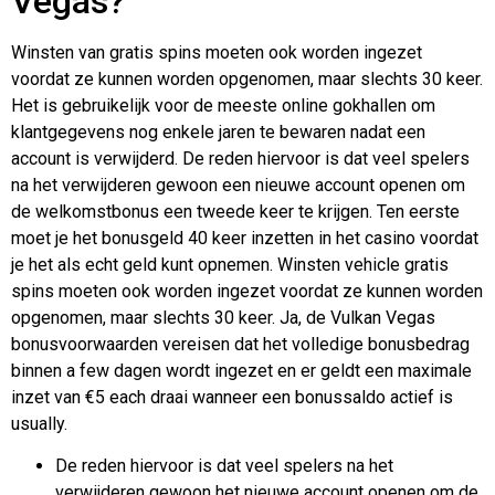
Vegas?
Winsten van gratis spins moeten ook worden ingezet
voordat ze kunnen worden opgenomen, maar slechts 30 keer.
Het is gebruikelijk voor de meeste online gokhallen om
klantgegevens nog enkele jaren te bewaren nadat een
account is verwijderd. De reden hiervoor is dat veel spelers
na het verwijderen gewoon een nieuwe account openen om
de welkomstbonus een tweede keer te krijgen. Ten eerste
moet je het bonusgeld 40 keer inzetten in het casino voordat
je het als echt geld kunt opnemen. Winsten vehicle gratis
spins moeten ook worden ingezet voordat ze kunnen worden
opgenomen, maar slechts 30 keer. Ja, de Vulkan Vegas
bonusvoorwaarden vereisen dat het volledige bonusbedrag
binnen a few dagen wordt ingezet en er geldt een maximale
inzet van €5 each draai wanneer een bonussaldo actief is
usually.
De reden hiervoor is dat veel spelers na het
verwijderen gewoon het nieuwe account openen om de