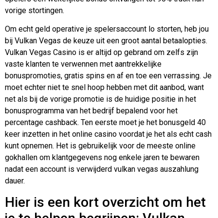
vorige stortingen.
Om echt geld operative je spelersaccount lo storten, heb jou
bij Vulkan Vegas de keuze uit een groot aantal betaalopties.
Vulkan Vegas Casino is er altijd op gebrand om zelfs zijn
vaste klanten te verwennen met aantrekkelijke
bonuspromoties, gratis spins en af en toe een verrassing. Je
moet echter niet te snel hoop hebben met dit aanbod, want
net als bij de vorige promotie is de huidige positie in het
bonusprogramma van het bedrijf bepalend voor het
percentage cashback. Ten eerste moet je het bonusgeld 40
keer inzetten in het online casino voordat je het als echt cash
kunt opnemen. Het is gebruikelijk voor de meeste online
gokhallen om klantgegevens nog enkele jaren te bewaren
nadat een account is verwijderd vulkan vegas auszahlung
dauer.
Hier is een kort overzicht om het