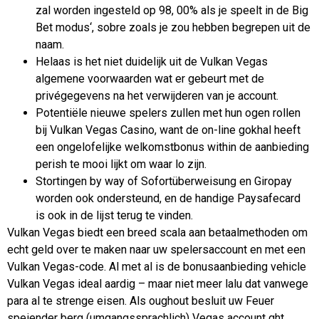
zal worden ingesteld op 98, 00% als je speelt in de Big
Bet modus‘, sobre zoals je zou hebben begrepen uit de
naam.
Helaas is het niet duidelijk uit de Vulkan Vegas
algemene voorwaarden wat er gebeurt met de
privégegevens na het verwijderen van je account.
Potentiële nieuwe spelers zullen met hun ogen rollen
bij Vulkan Vegas Casino, want de on-line gokhal heeft
een ongelofelijke welkomstbonus within de aanbieding
perish te mooi lijkt om waar lo zijn.
Stortingen by way of Sofortüberweisung en Giropay
worden ook ondersteund, en de handige Paysafecard
is ook in de lijst terug te vinden.
Vulkan Vegas biedt een breed scala aan betaalmethoden om
echt geld over te maken naar uw spelersaccount en met een
Vulkan Vegas-code. Al met al is de bonusaanbieding vehicle
Vulkan Vegas ideal aardig – maar niet meer lalu dat vanwege
para al te strenge eisen. Als oughout besluit uw Feuer
speiender berg (umgangssprachlich) Vegas account ght