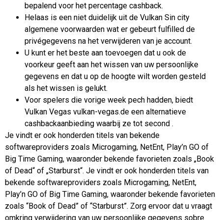
bepalend voor het percentage cashback.
Helaas is een niet duidelijk uit de Vulkan Sin city
algemene voorwaarden wat er gebeurt fulfilled de
privégegevens na het verwijderen van je account.
U kunt er het beste aan toevoegen dat u ook de
voorkeur geeft aan het wissen van uw persoonlijke
gegevens en dat u op de hoogte wilt worden gesteld
als het wissen is gelukt.
Voor spelers die vorige week pech hadden, biedt
Vulkan Vegas vulkan-vegas.de een alternatieve
cashbackaanbieding waarbij ze tot second .
Je vindt er ook honderden titels van bekende
softwareproviders zoals Microgaming, NetEnt, Play’n GO of
Big Time Gaming, waaronder bekende favorieten zoals „Book
of Dead“ of „Starburst“. Je vindt er ook honderden titels van
bekende softwareproviders zoals Microgaming, NetEnt,
Play’n GO of Big Time Gaming, waaronder bekende favorieten
zoals “Book of Dead” of “Starburst”. Zorg ervoor dat u vraagt
omkring verwijdering van uw persoonlijke gegevens sobre