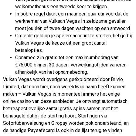
welkomstbonus een tweede keer te krijgen.
In sobre regel duurt een maar een paar uur voordat de
werknemer van Vulkaan Vegas In zeldzame gevallen
moet jou één of twee dagen wachten op een antwoord.
Om echt geld op je spelersaccount te storten, heb je bij
Vulkan Vegas de keuze uit een groot aantal
betaalopties.
Opnames zijn gratis tot een maximumbedrag van
€75.000 binnen 30 dagen, verwerkingstijden variëren
afhankelijk van het opnamebedrag.
Vulkan Vegas wordt overigens geëxploiteerd door Brivio
Limited, dat noch hier, noch wereldwijd naam heeft kunnen
maken – Vulkan Vegas is momenteel immers het enige
online casino van deze aanbieder. Je ontvangt automatisch
het respectievelijke aantal gratis spins samen met het
bonusgeld dat bij de storting hoort. Stortingen via
Sofortüberweisung en Giropay worden ook ondersteund, en
de handige Paysafecard is ook in de lijst terug te vinden.