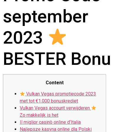
september
2023
BESTER Bonu
Content
Vulkan Vegas promotiecode 2023
met tot €1.000 bonuskrediet
Vulkan Vegas account verwijderen
Zo makkelijk is het
Il miglior casinò online d’Italia
Najlepsze kasyna online dla Polski