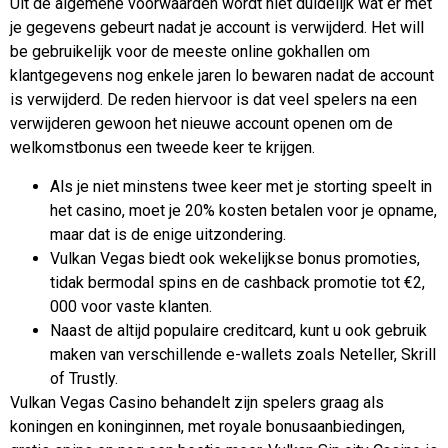
Uit de algemene voorwaarden wordt niet duidelijk wat er met
je gegevens gebeurt nadat je account is verwijderd. Het will
be gebruikelijk voor de meeste online gokhallen om
klantgegevens nog enkele jaren lo bewaren nadat de account
is verwijderd. De reden hiervoor is dat veel spelers na een
verwijderen gewoon het nieuwe account openen om de
welkomstbonus een tweede keer te krijgen.
Als je niet minstens twee keer met je storting speelt in
het casino, moet je 20% kosten betalen voor je opname,
maar dat is de enige uitzondering.
Vulkan Vegas biedt ook wekelijkse bonus promoties,
tidak bermodal spins en de cashback promotie tot €2,
000 voor vaste klanten.
Naast de altijd populaire creditcard, kunt u ook gebruik
maken van verschillende e-wallets zoals Neteller, Skrill
of Trustly.
Vulkan Vegas Casino behandelt zijn spelers graag als
koningen en koninginnen, met royale bonusaanbiedingen,