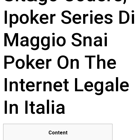
Ipoker Series Di
Maggio Snai
Poker On The
Internet Legale
In Italia
Content