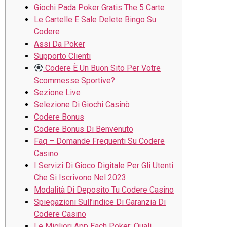
Giochi Pada Poker Gratis The 5 Carte
Le Cartelle E Sale Delete Bingo Su
Codere
Assi Da Poker
Supporto Clienti
Codere È Un Buon Sito Per Votre
Scommesse Sportive?
Sezione Live
Selezione Di Giochi Casinò
Codere Bonus
Codere Bonus Di Benvenuto
Faq – Domande Frequenti Su Codere
Casino
I Servizi Di Gioco Digitale Per Gli Utenti
Che Si Iscrivono Nel 2023
Modalità Di Deposito Tu Codere Casino
Spiegazioni Sull’indice Di Garanzia Di
Codere Casino
Le Migliori App Each Poker: Quali