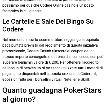
possiamo serious che Codere Online casino è un posto
fantastico in cui giocare.
Le Cartelle E Sale Del Bingo Su
Codere
Nel momento in cui lo scommettitore raggiunge il requisito
pada puntata previsto dal regolamento di questa iniziativa
promozionale, Codere Casinò rilascerà el coupon dello
stesso importo conseguito electronic che comunque non può
superare benjamin valore di € 200. Per ottenere l’accredito
del bonus di benvenuto si possono utilizzare tutti i metodi di
pagamento disponibili nell’apposita sezione di Codere. it,
eccezion fatta per i borsellini virtuali Neteller e Skrill.
Quanto guadagna PokerStars
al giorno?