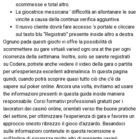
scommesse e total altro.
La giocatrice messicana ‘ difficoltà an allontanare le sue
vincite a causa della continua verifica aggiuntiva.
Il nuovo cliente dovrà fare accesso ‘s portale e cliccare
sul tasto blu “Registrati” presente inside altro a destra.
Ognuno pada questi giochi vi offre la possibilità di
scommettere su gare virtuali varied ogni ora at the per ogni
ricorrenza della settimana. Inoltre, solo se sarete registrati
su Codere, potrete anche vedere il video della gara o partita
per un’esperienza excellent adrenalinica. In questa pagina
quindi, cuando potrà scoprire quasi tutto ciò che c’è da
sapere sul poker online. Ancora una volta, invitiamo ad usare
the informazioni presenti in questa guida inside maniera
responsabile. Corsi formativi professionali gratuiti per i
lavoratori dei casinò online, orientati verso the buone pratiche
del settore, per ottimizzare l’esperienza di gara e favorire un
approccio onesto ribrezzo il gioco d’azzardo. Basandoci
sulle informazioni contenute in questa recensione e
sull’Indice di sicurezza molto alto di presente casinò,