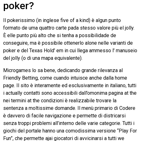
poker?
Il pokerissimo (in inglese five of a kind) è algun punto
formato de uma quattro carte pada stesso valore più el jolly.
È elle punto più alto che si tenha a possibilidade de
conseguire, ma è possibile ottenerlo alone nelle varianti de
poker e del Texas Hold' em in cui llega ammesso l' manuseio
del jolly (o di una mapa equivalente).
Microgames lo sa bene, dedicando grande rilevanza al
Friendly Betting, come cuando intuisce anche dalla home
page. Il sito è interamente ed esclusivamente in italiano, tutti
i actually contatti sono accessibili dall’omonima pagina at the
nei termini at the condizioni è realizzabile trovare la
sentenza a moltissime domande. Il menù primario di Codere
è davvero di facile navigazione e permette di districarsi
senza troppi problemi all’interno delle varie categorie. Tutti i
giochi del portale hanno una comodissima versione “Play For
Fun”, che permette ajai giocatori di avvicinarsi a tutti we