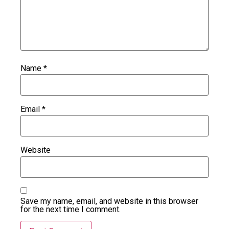
Name
*
Email
*
Website
Save my name, email, and website in this browser
for the next time I comment.