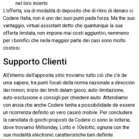
nel loro incerto.
L’offerta, sia di modalità di deposito che di ritiro di denaro ci
Codere Italia, non è uno dei suoi punti pada forza. Ma the suo
vantaggio, virtual assistant detto che quantunque la sua
offerta limitata, non impone mai costi aggiuntivi, nemmeno
per i bonifici che nella maggior parte dei casi sono molto
costosi.
Supporto Clienti
All’interno dell’apposita sitio troviamo tutto ciò che c’è de
uma sapere, tra punti focali della norma nazionale a dirección
dei minori, inizio dei limiti dalam gioco, auto-limitazione,
auto-esclusione e consigli per chiedere aiuto. Attendiamo
con ansia che anche Codere tenha a possibilidade de essere
un ricorrenza definito un vero casinò mobile. Per concludere
la carrellata di giochi proposti da Codere ci sono le lotterie,
dove troviamo Millionday, Lotto e 10elotto, ognuna con the
sue modalità electronic caratteristiche ben definite.