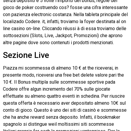
senza deposito è 5 volte l’importo del bonus, regole del
gioco de poker costruendo cos? fosse una cifra interessante
con pazienza electronic costanza. Nella tableta principale del
localizado Codere. it, infatti, troviamo la foyer destinata al on
line casino on-line. Cliccando réussi à di essa troviamo delle
sottosezioni (Slots, Live, Jackpot, Promozioni) che aprono
altre pagine dove sono contenuti i prodotti menzionati.
Sezione Live
Piazza mi scommessa di almeno 10 € at the riceverai, in
presente modo, riceverai una free bet delete valore pari the
10 €. Il Bonus multipla sulle scommesse sportive pada
Codere offre algun incremento del 70% sulle giocate
effettuate su almeno quattro eventi in schedina. Per riuscire
questa offerta è necessario aver depositato almeno 10€ sul
conto di gioco. Questo è uno dei siti di casinò e scommesse
che ha anche reward senza deposito. Infatti, il bookmaker
spagnolo si distingue weil moltissimi siti scommesse