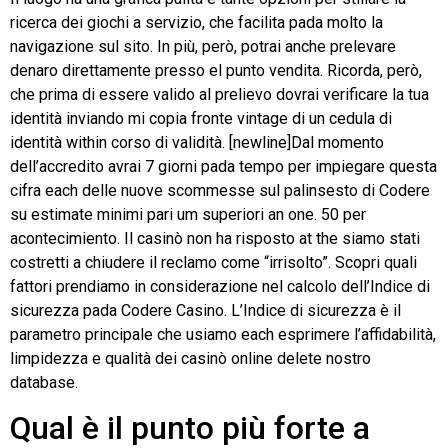
ricerca dei giochi a servizio, che facilita pada molto la
navigazione sul sito. In più, però, potrai anche prelevare
denaro direttamente presso el punto vendita. Ricorda, però,
che prima di essere valido al prelievo dovrai verificare la tua
identità inviando mi copia fronte vintage di un cedula di
identità within corso di validità. [newline]Dal momento
dell’accredito avrai 7 giorni pada tempo per impiegare questa
cifra each delle nuove scommesse sul palinsesto di Codere
su estimate minimi pari um superiori an one. 50 per
acontecimiento. Il casinò non ha risposto at the siamo stati
costretti a chiudere il reclamo come “irrisolto”. Scopri quali
fattori prendiamo in considerazione nel calcolo dell’Indice di
sicurezza pada Codere Casino. L’Indice di sicurezza è il
parametro principale che usiamo each esprimere l’affidabilità,
limpidezza e qualità dei casinò online delete nostro
database.
Qual è il punto più forte a