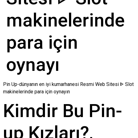
makinelerinde
para için
oynayı
Pin Up-dünyanın en iyi kumarhanesi Resmi Web Sitesi ᐈ Slot
makinelerinde para için oynayın
Kimdir Bu Pin-
up Kızları?,