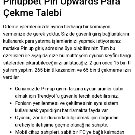
Pinupbet Pin Upwards Para
Çekme Talebi
Ödeme işlemlerinizde ayrıca herhangi bir komisyon
vermenize de gerek yoktur. Siz de güvenli giriş bağlantılarını
kullanarak para yatırma işlemlerinizi yapmak istiyorsanız
mutlaka Pin up giriş adresine üye olabilirsiniz. Tüm bu
özellikleri ile aşağıda size bu muhteşem oyunun keyfini hangi
sitelerden çıkarabileceğinizi anlatacağız. 2 gün önce 15 bin tl
yatırım yaptım, 265 bin tl kazandım ve 65 bin tl çekmeme izin
verdiler.
Günümüzde Pin-up giyim tarzına uygun ürünler satın
almak için Trendyol ’u güvenle tercih edebilirsiniz.
Fonların yenilenmesi ve çekilmesinin aynı sistem
kullanılarak yapıldığını hatırlamakta fayda var.
Oyuncu, zor bir durumda bilgi almak için doğrudan
üreticiyle iletişime geçme olanağına sahiptir.
Mobil cihaz sahipleri, sabit bir PC’ye bağlı kalmadan