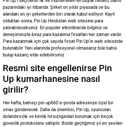
Pin Up’i seçmenin ilk ve muhtemelen en büyük nedeni, bahis
pazarındaki iyi itibarıdır. Şirket on yıldır piyasada ve bu
alandaki en iyi şirketlerden biri olarak kabul ediliyor. Kayıt
olduktan sonra, Pin Up Hindistan web sitesine para
yatırabileceksiniz. En popüler etkinliklerde bilginiz ve
deneyiminizle biraz para kazanma fırsatları her zaman vardır.
Para kazanmak için çok sayıda fırsat Pin Up’in web sitesinde
bulunabilir. Yani alanında profesyonel olmasanız bile bahis
bulup kazanç elde edebilirsiniz.
Resmi site engellenirse Pin
Up kumarhanesine nasıl
girilir?
Her hafta, bahisçi pin-up660 e-posta adresinize özel bir
sınav gönderecek. Daha da önemlisi, Pin Up, oyuncuları
dolandırıcılık ve kimlik hırsızlığından korumak için birçok
güvenlik protokolüne sahiptir. Bizde geçtiğimiz yıl en sevilen