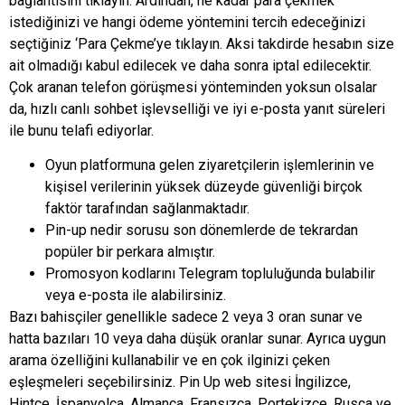
bağlantısını tıklayın. Ardından, ne kadar para çekmek
istediğinizi ve hangi ödeme yöntemini tercih edeceğinizi
seçtiğiniz ‘Para Çekme’ye tıklayın. Aksi takdirde hesabın size
ait olmadığı kabul edilecek ve daha sonra iptal edilecektir.
Çok aranan telefon görüşmesi yönteminden yoksun olsalar
da, hızlı canlı sohbet işlevselliği ve iyi e-posta yanıt süreleri
ile bunu telafi ediyorlar.
Oyun platformuna gelen ziyaretçilerin işlemlerinin ve
kişisel verilerinin yüksek düzeyde güvenliği birçok
faktör tarafından sağlanmaktadır.
Pin-up nedir sorusu son dönemlerde de tekrardan
popüler bir perkara almıştır.
Promosyon kodlarını Telegram topluluğunda bulabilir
veya e-posta ile alabilirsiniz.
Bazı bahisçiler genellikle sadece 2 veya 3 oran sunar ve
hatta bazıları 10 veya daha düşük oranlar sunar. Ayrıca uygun
arama özelliğini kullanabilir ve en çok ilginizi çeken
eşleşmeleri seçebilirsiniz. Pin Up web sitesi İngilizce,
Hintçe, İspanyolca, Almanca, Fransızca, Portekizce, Rusça ve