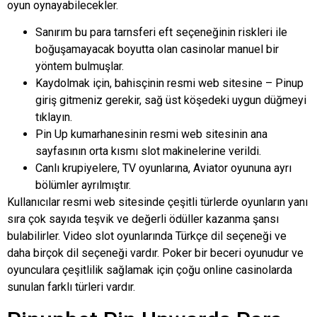
oyun oynayabilecekler.
Sanırım bu para tarnsferi eft seçeneğinin riskleri ile
boğuşamayacak boyutta olan casinolar manuel bir
yöntem bulmuşlar.
Kaydolmak için, bahisçinin resmi web sitesine – Pinup
giriş gitmeniz gerekir, sağ üst köşedeki uygun düğmeyi
tıklayın.
Pin Up kumarhanesinin resmi web sitesinin ana
sayfasının orta kısmı slot makinelerine verildi.
Canlı krupiyelere, TV oyunlarına, Aviator oyununa ayrı
bölümler ayrılmıştır.
Kullanıcılar resmi web sitesinde çeşitli türlerde oyunların yanı
sıra çok sayıda teşvik ve değerli ödüller kazanma şansı
bulabilirler. Video slot oyunlarında Türkçe dil seçeneği ve
daha birçok dil seçeneği vardır. Poker bir beceri oyunudur ve
oyunculara çeşitlilik sağlamak için çoğu online casinolarda
sunulan farklı türleri vardır.