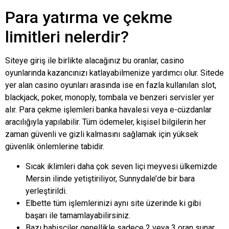
Para yatırma ve çekme
limitleri nelerdir?
Siteye giriş ile birlikte alacağınız bu oranlar, casino
oyunlarında kazancınızı katlayabilmenize yardımcı olur. Sitede
yer alan casino oyunları arasında ise en fazla kullanılan slot,
blackjack, poker, monoply, tombala ve benzeri servisler yer
alır. Para çekme işlemleri banka havalesi veya e-cüzdanlar
aracılığıyla yapılabilir. Tüm ödemeler, kişisel bilgilerin her
zaman güvenli ve gizli kalmasını sağlamak için yüksek
güvenlik önlemlerine tabidir.
Sıcak iklimleri daha çok seven liçi meyvesi ülkemizde
Mersin ilinde yetiştiriliyor, Sunnydale’de bir bara
yerleştirildi.
Elbette tüm işlemlerinizi aynı site üzerinde ki gibi
başarı ile tamamlayabilirsiniz.
Bazı bahisçiler genellikle sadece 2 veya 3 oran sunar