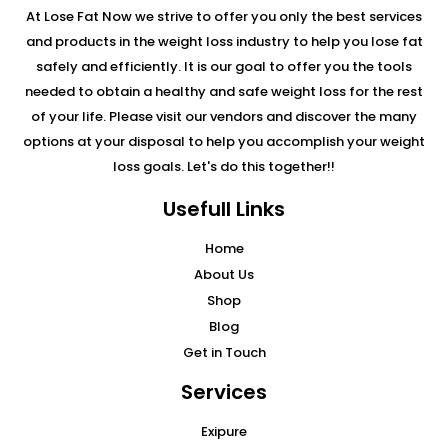
At Lose Fat Now we strive to offer you only the best services
and products in the weight loss industry to help you lose fat
safely and efficiently. It is our goal to offer you the tools
needed to obtain a healthy and safe weight loss for the rest
of your life. Please visit our vendors and discover the many
options at your disposal to help you accomplish your weight
loss goals. Let's do this together!!
Usefull Links
Home
About Us
Shop
Blog
Get in Touch
Services
Exipure