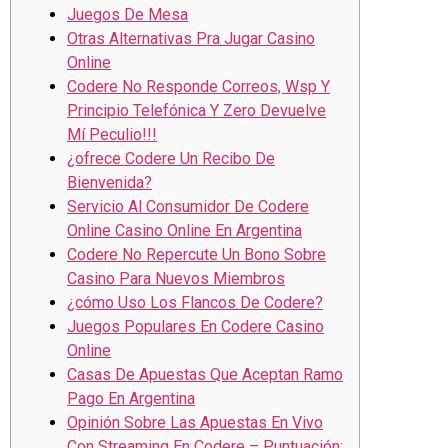
Juegos De Mesa
Otras Alternativas Pra Jugar Casino
Online
Codere No Responde Correos, Wsp Y
Principio Telefónica Y Zero Devuelve
Mí Peculio!!!
¿ofrece Codere Un Recibo De
Bienvenida?
Servicio Al Consumidor De Codere
Online Casino Online En Argentina
Codere No Repercute Un Bono Sobre
Casino Para Nuevos Miembros
¿cómo Uso Los Flancos De Codere?
Juegos Populares En Codere Casino
Online
Casas De Apuestas Que Aceptan Ramo
Pago En Argentina
Opinión Sobre Las Apuestas En Vivo
Con Streaming En Codere – Puntuación: