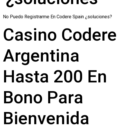
No Puedo Registrarme En Codere Spain ¿soluciones?
Casino Codere
Argentina
Hasta 200 En
Bono Para
Bienvenida