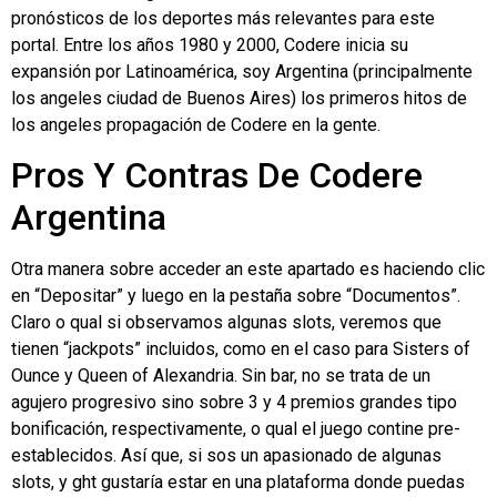
pronósticos de los deportes más relevantes para este
portal. Entre los años 1980 y 2000, Codere inicia su
expansión por Latinoamérica, soy Argentina (principalmente
los angeles ciudad de Buenos Aires) los primeros hitos de
los angeles propagación de Codere en la gente.
Pros Y Contras De Codere
Argentina
Otra manera sobre acceder an este apartado es haciendo clic
en “Depositar” y luego en la pestaña sobre “Documentos”.
Claro o qual si observamos algunas slots, veremos que
tienen “jackpots” incluidos, como en el caso para Sisters of
Ounce y Queen of Alexandria. Sin bar, no se trata de un
agujero progresivo sino sobre 3 y 4 premios grandes tipo
bonificación, respectivamente, o qual el juego contine pre-
establecidos. Así que, si sos un apasionado de algunas
slots, y ght gustaría estar en una plataforma donde puedas