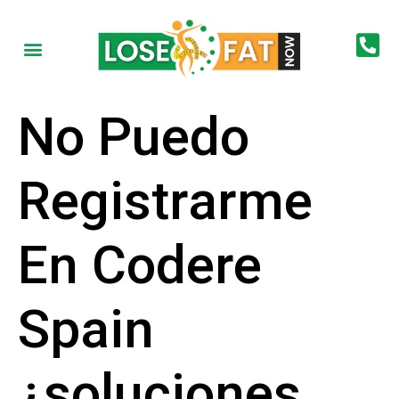
No Puedo
Registrarme
En Codere
Spain
¿soluciones