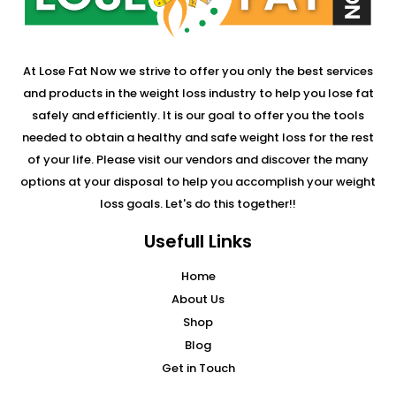
At Lose Fat Now we strive to offer you only the best services
and products in the weight loss industry to help you lose fat
safely and efficiently. It is our goal to offer you the tools
needed to obtain a healthy and safe weight loss for the rest
of your life. Please visit our vendors and discover the many
options at your disposal to help you accomplish your weight
loss goals. Let's do this together!!
Usefull Links
Home
About Us
Shop
Blog
Get in Touch