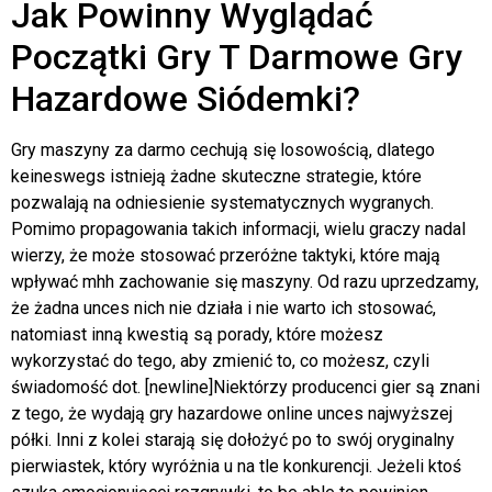
Jak Powinny Wyglądać
Początki Gry T Darmowe Gry
Hazardowe Siódemki?
Gry maszyny za darmo cechują się losowością, dlatego
keineswegs istnieją żadne skuteczne strategie, które
pozwalają na odniesienie systematycznych wygranych.
Pomimo propagowania takich informacji, wielu graczy nadal
wierzy, że może stosować przeróżne taktyki, które mają
wpływać mhh zachowanie się maszyny. Od razu uprzedzamy,
że żadna unces nich nie działa i nie warto ich stosować,
natomiast inną kwestią są porady, które możesz
wykorzystać do tego, aby zmienić to, co możesz, czyli
świadomość dot. [newline]Niektórzy producenci gier są znani
z tego, że wydają gry hazardowe online unces najwyższej
półki. Inni z kolei starają się dołożyć po to swój oryginalny
pierwiastek, który wyróżnia u na tle konkurencji. Jeżeli ktoś