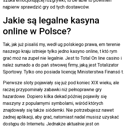
szuka emocjonującej rozgrywki, to be able to powinien
najpierw sprawdzić gry od tych dostawców.
Jakie są legalne kasyna
online w Polsce?
Tak, jak już pisaliś my, wedł ug polskiego prawa, em terenie
naszego kraju istnieje tylko jedno kasyno online, t któ rym
grać moż na zupeł nie legalnie. Jest to Total On line casino i
należ sumado a do pań stwowej firmy, jaką jest Totalizator
Sportowy. Tylko ono posiada licencję Ministerstwa Finansó t.
Pierwsze sloty pojawiały się już pod koniec XIX wieku, ale
raczej przypominały zabawki niż pełnoprawne gry
hazardowe. Dopiero kilka dekad później pojawiły się
maszyny z popularnymi symbolami, wśród których
znajdowały się także siódemki. Nie potrzebujesz nawet
żadnej aplikacji, aby grać, natomiast nadal musisz uzyskać
dostępu do Internetu. Jednakże aktualnie jest on