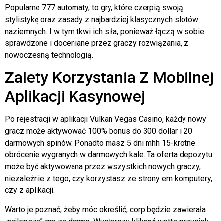
Popularne 777 automaty, to gry, które czerpią swoją
stylistykę oraz zasady z najbardziej klasycznych slotów
naziemnych. I w tym tkwi ich siła, ponieważ łączą w sobie
sprawdzone i doceniane przez graczy rozwiązania, z
nowoczesną technologią.
Zalety Korzystania Z Mobilnej
Aplikacji Kasynowej
Po rejestracji w aplikacji Vulkan Vegas Casino, każdy nowy
gracz może aktywować 100% bonus do 300 dollar i 20
darmowych spinów. Ponadto masz 5 dni mhh 15-krotne
obrócenie wygranych w darmowych kale. Ta oferta depozytu
może być aktywowana przez wszystkich nowych graczy,
niezależnie z tego, czy korzystasz ze strony em komputery,
czy z aplikacji.
Warto je poznać, żeby móc określić, corp będzie zawierała