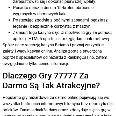
zarejestrować się i dokonać pierwszej wpłaty.
Ponadto masz 5 dni em 15-krotne obrócenie
wygranych w darmowych kale.
Postępując zgodnie z ogólnymi zasadami, będziesz
legalnie i bezpiecznie korzystać z maszyn.
Zamiast tego kasyno daje Ci możliwość gry za pomocą
aplikacji HTML5 opartej na przeglądarce internetowej.
Spójrz na tę recenzję kasyna Betamo i poznaj wszystkie
zalety i wady kasyna online. Analiza została stworzona
poprzez specjalistów od hazardu z RankingCasino, zatem
uwzględniono tylko cenne informacje.
Dlaczego Gry 77777 Za
Darmo Są Tak Atrakcyjne?
Popularne gry hazardowe za darmo online pojawiają się we
wszystkich stronach internetowych kasyna bez depozytu dla
polaków. Zanim jednak?e dany gracz zdecyduje się na grę w