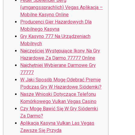
Feuer Speiender Berg
(umgangssprachlich) Vegas Aplikacja –
Mobilne Kasyno Online
Producenci Gier Hazardowych Dla
Mobilnego Kasyna
Gry Kasyno 777 Na Urządzeniach
Mobilnych
Najczęściej Występujące Ikony Na Gry
Hazardowe Za Darmo 77777 Online
Najchętniej Wybierane Darmowe Gry
77777
W Jaki Sposób Mogę Odebrać Premię
Podczas Gry W Hazardowe Siódemki?
Nasze Wnioski Dotyczące Telefonu
Komórkowego Vulkan Vegas Casino
Czy Mogę Bawić Się W Gry Siódemki
Za Darmo?
Aplikacja Kasyna Vulkan Las Vegas
Zawsze Się Przyda