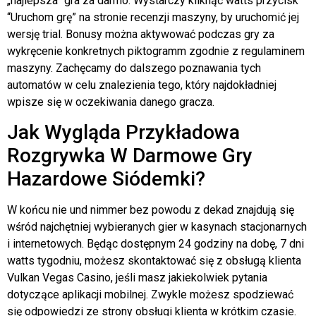
„najlepsza” gra za darmo. Wystarczy kliknąć watts przycisk
“Uruchom grę” na stronie recenzji maszyny, by uruchomić jej
wersję trial. Bonusy można aktywować podczas gry za
wykręcenie konkretnych piktogramm zgodnie z regulaminem
maszyny. Zachęcamy do dalszego poznawania tych
automatów w celu znalezienia tego, który najdokładniej
wpisze się w oczekiwania danego gracza.
Jak Wygląda Przykładowa
Rozgrywka W Darmowe Gry
Hazardowe Siódemki?
W końcu nie und nimmer bez powodu z dekad znajdują się
wśród najchętniej wybieranych gier w kasynach stacjonarnych
i internetowych. Będąc dostępnym 24 godziny na dobę, 7 dni
watts tygodniu, możesz skontaktować się z obsługą klienta
Vulkan Vegas Casino, jeśli masz jakiekolwiek pytania
dotyczące aplikacji mobilnej. Zwykle możesz spodziewać
się odpowiedzi ze strony obsługi klienta w krótkim czasie.