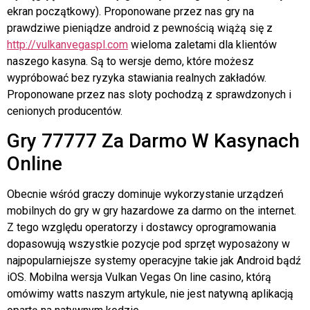
ekran początkowy). Proponowane przez nas gry na
prawdziwe pieniądze android z pewnością wiążą się z
http://vulkanvegaspl.com
wieloma zaletami dla klientów
naszego kasyna. Są to wersje demo, które możesz
wypróbować bez ryzyka stawiania realnych zakładów.
Proponowane przez nas sloty pochodzą z sprawdzonych i
cenionych producentów.
Gry 77777 Za Darmo W Kasynach
Online
Obecnie wśród graczy dominuje wykorzystanie urządzeń
mobilnych do gry w gry hazardowe za darmo on the internet.
Z tego względu operatorzy i dostawcy oprogramowania
dopasowują wszystkie pozycje pod sprzęt wyposażony w
najpopularniejsze systemy operacyjne takie jak Android bądź
iOS. Mobilna wersja Vulkan Vegas On line casino, którą
omówimy watts naszym artykule, nie jest natywną aplikacją