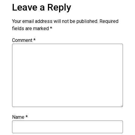
Leave a Reply
Your email address will not be published.
Required
fields are marked
*
Comment
*
Name
*