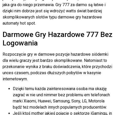
jaka gra do niego przemawia. Gry 777 za darmo są łatwe i
dzięki nim dobrze jest się wdrożyć watts świat bardziej
skomplikowanych slotów typu darmowe gry hazardowe
automaty hot spot.
Darmowe Gry Hazardowe 777 Bez
Logowania
Rozpoczęcie gry w darmowe pozycje hazardowe siódemki
dla wielu graczy jest bardzo skomplikowane. Natomiast to
przekonanie wynika z braku doświadczenia, które przychodzi
unces czasem, podczas dłuższych pobytów w kasynie
internetowym.
Dzięki temu każda zainteresowana osoba ma okazję
zagrać w nie und nimmer bez problemu em telefonach
marki Xiaomi, Huawei, Samsung, Sony, LG, Motorola
bądź też modelach innych popularnych producentów.
Jeśli ktoś mother jakieś pojęcie o sektorze iGamingu, in