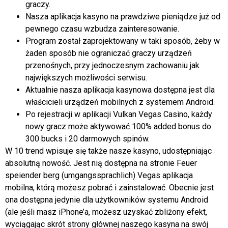
graczy.
Nasza aplikacja kasyno na prawdziwe pieniądze już od
pewnego czasu wzbudza zainteresowanie.
Program został zaprojektowany w taki sposób, żeby w
żaden sposób nie ograniczać graczy urządzeń
przenośnych, przy jednoczesnym zachowaniu jak
największych możliwości serwisu.
Aktualnie nasza aplikacja kasynowa dostępna jest dla
właścicieli urządzeń mobilnych z systemem Android.
Po rejestracji w aplikacji Vulkan Vegas Casino, każdy
nowy gracz może aktywować 100% added bonus do
300 bucks i 20 darmowych spinów.
W 10 trend wpisuje się także nasze kasyno, udostępniając
absolutną nowość. Jest nią dostępna na stronie Feuer
speiender berg (umgangssprachlich) Vegas aplikacja
mobilna, którą możesz pobrać i zainstalować. Obecnie jest
ona dostępna jedynie dla użytkowników systemu Android
(ale jeśli masz iPhone’a, możesz uzyskać zbliżony efekt,
wyciągając skrót strony głównej naszego kasyna na swój