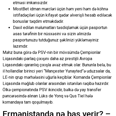
etməsi imkansızdır.
MostBet idman mərcləri üçün həm yeni həm də köhnə
istifadəçiləri üçün kifayət qədər əlverişli hesab ediləcək
bonuslar təqdim etməkdədir.
Daxil edilən məlumatları təsdiqləmək üçün pasportun
əsas tərəfinin bir nüsxəsini və sizin əlinizdə
pasportunuzu tutduğunuz şəklinizi yükləməyiniz
lazımdır.
Məhz buna görə də PSV-nin bir mövsümdə Çempionlar
Liqasındakı parlaq çıxışını daha az prestijli Avropa
Liqasındakı qaranlıq çıxışla əvəz etmək olar. Bununla belə, bu
il hollandlar birinci yeri “Mançester Yunayted”ə uduzsalar da,
LE-nin qrup mərhələsini uğurla keçiblər. Komanda Çempionlar
Liqasında məğlub olanlar arasından istənilən rəqibə hazırdır.
Ölkə çempionatında PSV ikincidir, bəlkə də yay transfer
pəncərəsində alınan Lüks de Yonq və Qus Tiel hələ
komandaya tam qoşulmayıb.
Ermənistanda nə baş verir? –