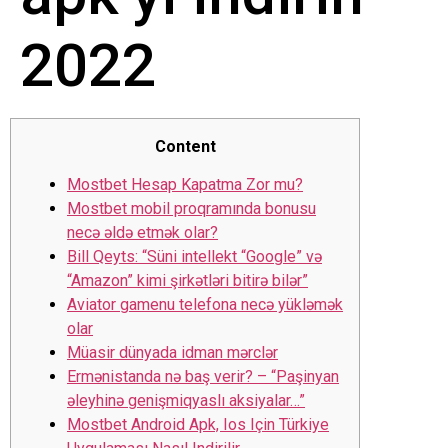
2022
Content
Mostbet Hesap Kapatma Zor mu?
Mostbet mobil proqramında bonusu
necə əldə etmək olar?
Bill Qeyts: “Süni intellekt “Google” və
“Amazon” kimi şirkətləri bitirə bilər”
Aviator gamenu telefona necə yükləmək
olar
Müasir dünyada idman mərclər
Ermənistanda nə baş verir? – “Paşinyan
əleyhinə genişmiqyaslı aksiyalar…”
Mostbet Android Apk, Ios Için Türkiye