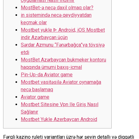
Uygulaması Nasıl Indirilir
MostBet-ə necə daxil olmaq olar?
in sistemində necə qeydiyyatdan
keçmək olar
Mostbet yukle ᐈ Android, iOS Mostbet
indir Azərbaycan üçün
Sərdar Azmunu “Fənərbağça”ya tövsiyə
etdi
MostBet Azərbaycan bukmeker kontoru
haqqında ümumi baxış-icmal
Pin-Up-da Aviator game
Mostbet vasitəsilə Aviator oynamağa
necə başlamaq
Aviator game
Mostbet Sitesine Vpn Ile Giriş Nasıl
Sağlanır
Mostbet Yukle Azerbaycan Android
Fərqli kazino ruleti variantları üzrə hər şeyin detallı və diqqətli