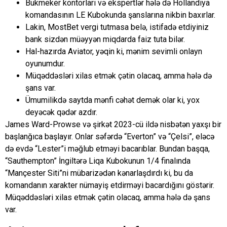
Bukmeker kontorları və ekspertlər hələ də Hollandiya
komandasının LE Kubokunda şanslarına nikbin baxırlar.
Lakin, MostBet vergi tutmasa belə, istifadə etdiyiniz
bank sizdən müəyyən miqdarda faiz tuta bilər.
Hal-hazırda Aviator, yəqin ki, mənim sevimli onlayn
oyunumdur.
Müqəddəsləri xilas etmək çətin olacaq, amma hələ də
şans var.
Ümumilikdə saytda mənfi cəhət demək olar ki, yox
deyəcək qədər azdır.
James Ward-Prowse və şirkət 2023-cü ildə nisbətən yaxşı bir
başlanğıca başlayır. Onlar səfərdə “Everton” və “Çelsi”, eləcə
də evdə “Lester”i məğlub etməyi bacarıblar. Bundan başqa,
“Sauthempton” İngiltərə Liqa Kubokunun 1/4 finalında
“Mançester Siti”ni mübarizədən kənarlaşdırdı ki, bu da
komandanın xarakter nümayiş etdirməyi bacardığını göstərir.
Müqəddəsləri xilas etmək çətin olacaq, amma hələ də şans
var.