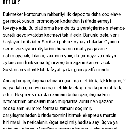
mu?
Bukmeker kontorunun rəhbərliyi ilk depozitə daha cox əlavə
gətirəcək xüsusi promosyon kodundan istifadə etməyi
tövsiyə edir. Bu platforma həm də öz ziyarətçilərinə sistemdə
sürətli qeydiyyatdan keçməyi təklif edir. Bununla belə, yeni
başlayanlar Aviator Spribe-i pulsuz oynaya bilərlər. Oyunun
demo versiyası müştərinin hesabına maliyyə qazanc
gətirməyəcək, lakin o, vaxtınızı yaxşı keçirməyə və onlayn
əyləncənin funksionallığını araşdırmağa imkan verəcək.
Göstərilən virtual klub kifayət qədər gənc platformadır.
Ancaq bir qarşılaşma nəticəsi üçün mərc etdikdə təkli kupon, 2
və ya daha çox oyuna mərc etdikdə ekspress kupon istifadə
edilir. Ekspress mərcləri zamanı bütün qarşılaşmaların
nəticələrinin əmsalları mərc miqdarına vurulur və qazanc
hesablanır. Bu mərc forması zamanı seçilmiş
qarşılaşmalardan birində təxmini itirmək ekspress mərcin
itirilməsi ilə nəticələnir. Əgər seçilmiş hadisə sayı üç və ya