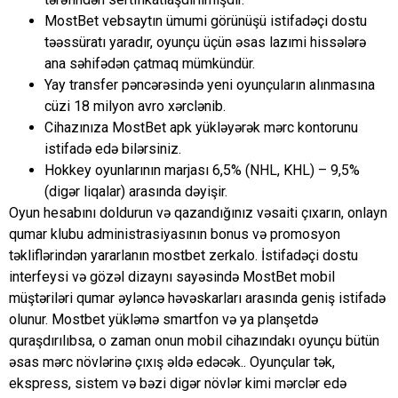
MostBet vebsaytın ümumi görünüşü istifadəçi dostu
təəssüratı yaradır, oyunçu üçün əsas lazımi hissələrə
ana səhifədən çatmaq mümkündür.
Yay transfer pəncərəsində yeni oyunçuların alınmasına
cüzi 18 milyon avro xərclənib.
Cihazınıza MostBet apk yükləyərək mərc kontorunu
istifadə edə bilərsiniz.
Hokkey oyunlarının marjası 6,5% (NHL, KHL) – 9,5%
(digər liqalar) arasında dəyişir.
Oyun hesabını doldurun və qazandığınız vəsaiti çıxarın, onlayn
qumar klubu administrasiyasının bonus və promosyon
təkliflərindən yararlanın mostbet zerkalo. İstifadəçi dostu
interfeysi və gözəl dizaynı sayəsində MostBet mobil
müştəriləri qumar əyləncə həvəskarları arasında geniş istifadə
olunur. Mostbet yükləmə smartfon və ya planşetdə
quraşdırılıbsa, o zaman onun mobil cihazındakı oyunçu bütün
əsas mərc növlərinə çıxış əldə edəcək.. Oyunçular tək,
ekspress, sistem və bəzi digər növlər kimi mərclər edə