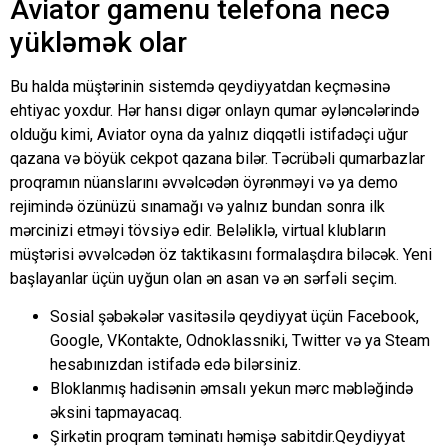
Aviator gamenu telefona necə
yükləmək olar
Bu halda müştərinin sistemdə qeydiyyatdan keçməsinə
ehtiyac yoxdur. Hər hansı digər onlayn qumar əyləncələrində
olduğu kimi, Aviator oyna da yalnız diqqətli istifadəçi uğur
qazana və böyük cekpot qazana bilər. Təcrübəli qumarbazlar
proqramın nüanslarını əvvəlcədən öyrənməyi və ya demo
rejimində özünüzü sınamağı və yalnız bundan sonra ilk
mərcinizi etməyi tövsiyə edir. Beləliklə, virtual klubların
müştərisi əvvəlcədən öz taktikasını formalaşdıra biləcək. Yeni
başlayanlar üçün uyğun olan ən asan və ən sərfəli seçim.
Sosial şəbəkələr vasitəsilə qeydiyyat üçün Facebook,
Google, VKontakte, Odnoklassniki, Twitter və ya Steam
hesabınızdan istifadə edə bilərsiniz.
Bloklanmış hadisənin əmsalı yekun mərc məbləğində
əksini tapmayacaq.
Şirkətin proqram təminatı həmişə sabitdir.Qeydiyyat