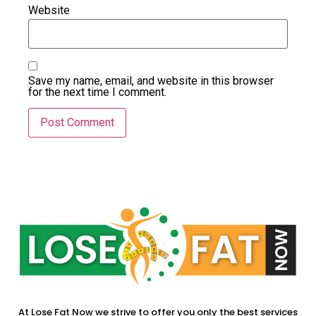
Website
Save my name, email, and website in this browser
for the next time I comment.
At Lose Fat Now we strive to offer you only the best services