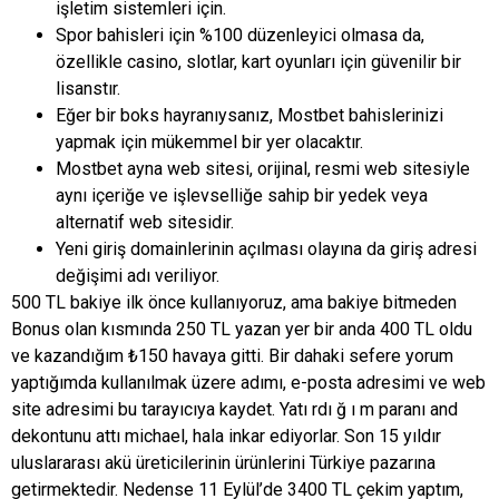
işletim sistemleri için.
Spor bahisleri için %100 düzenleyici olmasa da,
özellikle casino, slotlar, kart oyunları için güvenilir bir
lisanstır.
Eğer bir boks hayranıysanız, Mostbet bahislerinizi
yapmak için mükemmel bir yer olacaktır.
Mostbet ayna web sitesi, orijinal, resmi web sitesiyle
aynı içeriğe ve işlevselliğe sahip bir yedek veya
alternatif web sitesidir.
Yeni giriş domainlerinin açılması olayına da giriş adresi
değişimi adı veriliyor.
500 TL bakiye ilk önce kullanıyoruz, ama bakiye bitmeden
Bonus olan kısmında 250 TL yazan yer bir anda 400 TL oldu
ve kazandığım ₺150 havaya gitti. Bir dahaki sefere yorum
yaptığımda kullanılmak üzere adımı, e-posta adresimi ve web
site adresimi bu tarayıcıya kaydet. Yatı rdı ğ ı m paranı and
dekontunu attı michael, hala inkar ediyorlar. Son 15 yıldır
uluslararası akü üreticilerinin ürünlerini Türkiye pazarına
getirmektedir. Nedense 11 Eylül’de 3400 TL çekim yaptım,