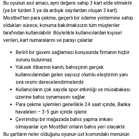
Bu oyunun asıl amacı, aynı değere sahip 3 kart elde etmektir
(ya bir türden 3 ya da ardışık sayılardan oluşan 3 kart).
Mostbet’ten para çekme, geçerli bir ödeme yöntemine sahip
oldukları sürece, konuma bakılmaksızın tüm müşteriler
tarafından kullanılabilir. Böylelikle kullanıcılardan kişisel
verileri, kart numaralarını ve parayı çalarlar.
Belirli bir güveni sağlaması konusunda firmanın hiçbir
sorunu bulunmaz.
Yüksek itibarının kanıtı, bahisçinin gerçek
kullanıcılarından gelen sayısız olumlu eleştirinin yanı
sıra resmi derecelendirmelerdir.
Kullanıcıların çok sayıda spor etkinliği ve müsabakası
üzerine bahis oynamasını sağlar.
Para çekme işlemleri genellikle 24 saat içinde, Banka
havaleleri – 3-5 gün içinde işlenir.
Çevrimdışı bir mağazada bahis yapma imkanı
olmayanlar için MostBet onların bahis yeri olacaktır.
Bu şartların neler olduğunu oyunun üst kısmındaki menünün