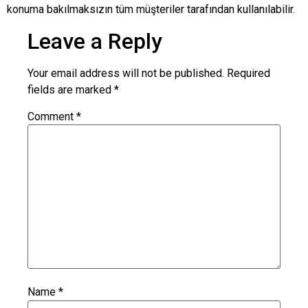
konuma bakılmaksızın tüm müşteriler tarafından kullanılabilir.
Leave a Reply
Your email address will not be published.
Required
fields are marked
*
Comment
*
Name
*