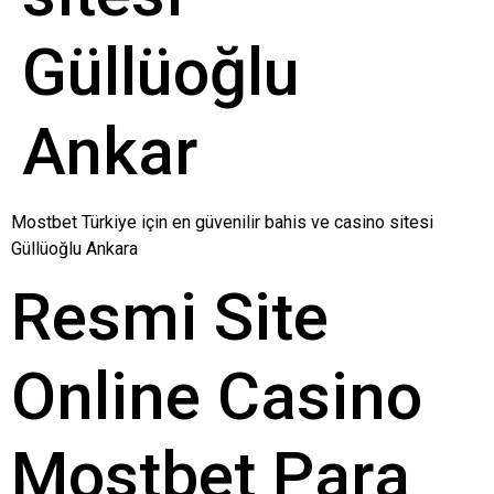
Güllüoğlu
Ankar
Mostbet Türkiye için en güvenilir bahis ve casino sitesi
Güllüoğlu Ankara
Resmi Site
Online Casino
Mostbet Para