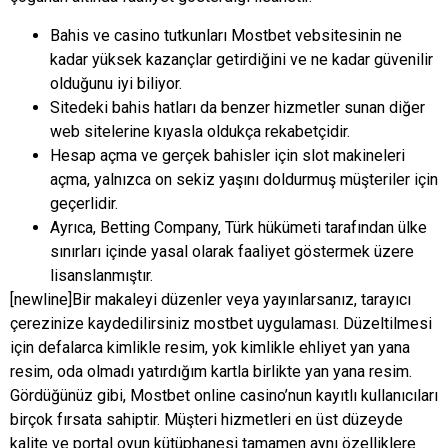
Bahis ve casino tutkunları Mostbet vebsitesinin ne
kadar yüksek kazançlar getirdiğini ve ne kadar güvenilir
olduğunu iyi biliyor.
Sitedeki bahis hatları da benzer hizmetler sunan diğer
web sitelerine kıyasla oldukça rekabetçidir.
Hesap açma ve gerçek bahisler için slot makineleri
açma, yalnızca on sekiz yaşını doldurmuş müşteriler için
geçerlidir.
Ayrıca, Betting Company, Türk hükümeti tarafından ülke
sınırları içinde yasal olarak faaliyet göstermek üzere
lisanslanmıştır.
[newline]Bir makaleyi düzenler veya yayınlarsanız, tarayıcı
çerezinize kaydedilirsiniz mostbet uygulaması. Düzeltilmesi
için defalarca kimlikle resim, yok kimlikle ehliyet yan yana
resim, oda olmadı yatırdığım kartla birlikte yan yana resim.
Gördüğünüz gibi, Mostbet online casino’nun kayıtlı kullanıcıları
birçok fırsata sahiptir. Müşteri hizmetleri en üst düzeyde
kalite ve portal oyun kütüphanesi tamamen aynı özelliklere