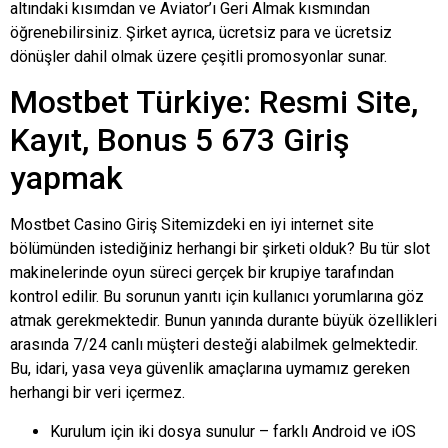
altındaki kısımdan ve Aviator’ı Geri Almak kısmından
öğrenebilirsiniz. Şirket ayrıca, ücretsiz para ve ücretsiz
dönüşler dahil olmak üzere çeşitli promosyonlar sunar.
Mostbet Türkiye: Resmi Site,
Kayıt, Bonus 5 673 Giriş
yapmak
Mostbet Casino Giriş Sitemizdeki en iyi internet site
bölümünden istediğiniz herhangi bir şirketi olduk? Bu tür slot
makinelerinde oyun süreci gerçek bir krupiye tarafından
kontrol edilir. Bu sorunun yanıtı için kullanıcı yorumlarına göz
atmak gerekmektedir. Bunun yanında durante büyük özellikleri
arasında 7/24 canlı müşteri desteği alabilmek gelmektedir.
Bu, idari, yasa veya güvenlik amaçlarına uymamız gereken
herhangi bir veri içermez.
Kurulum için iki dosya sunulur – farklı Android ve iOS