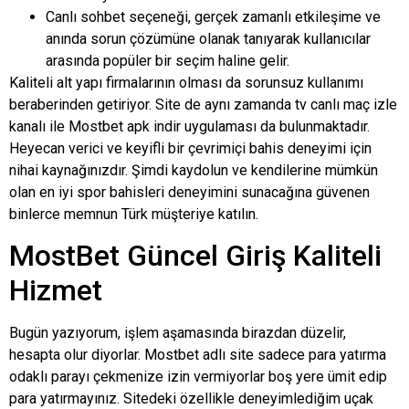
Canlı sohbet seçeneği, gerçek zamanlı etkileşime ve
anında sorun çözümüne olanak tanıyarak kullanıcılar
arasında popüler bir seçim haline gelir.
Kaliteli alt yapı firmalarının olması da sorunsuz kullanımı
beraberinden getiriyor. Site de aynı zamanda tv canlı maç izle
kanalı ile Mostbet apk indir uygulaması da bulunmaktadır.
Heyecan verici ve keyifli bir çevrimiçi bahis deneyimi için
nihai kaynağınızdır. Şimdi kaydolun ve kendilerine mümkün
olan en iyi spor bahisleri deneyimini sunacağına güvenen
binlerce memnun Türk müşteriye katılın.
MostBet Güncel Giriş Kaliteli
Hizmet
Bugün yazıyorum, işlem aşamasında birazdan düzelir,
hesapta olur diyorlar. Mostbet adlı site sadece para yatırma
odaklı parayı çekmenize izin vermiyorlar boş yere ümit edip
para yatırmayınız. Sitedeki özellikle deneyimlediğim uçak