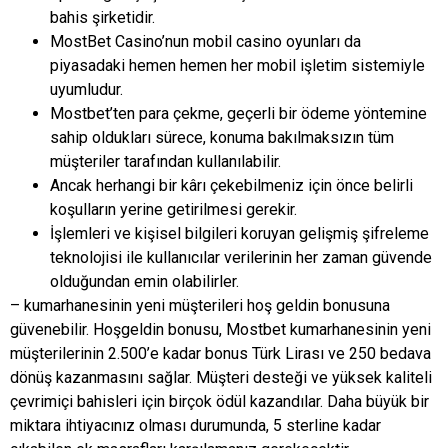
bahis şirketidir.
MostBet Casino’nun mobil casino oyunları da
piyasadaki hemen hemen her mobil işletim sistemiyle
uyumludur.
Mostbet’ten para çekme, geçerli bir ödeme yöntemine
sahip oldukları sürece, konuma bakılmaksızın tüm
müşteriler tarafından kullanılabilir.
Ancak herhangi bir kârı çekebilmeniz için önce belirli
koşulların yerine getirilmesi gerekir.
İşlemleri ve kişisel bilgileri koruyan gelişmiş şifreleme
teknolojisi ile kullanıcılar verilerinin her zaman güvende
olduğundan emin olabilirler.
– kumarhanesinin yeni müşterileri hoş geldin bonusuna
güvenebilir. Hoşgeldin bonusu, Mostbet kumarhanesinin yeni
müşterilerinin 2.500’e kadar bonus Türk Lirası ve 250 bedava
dönüş kazanmasını sağlar. Müşteri desteği ve yüksek kaliteli
çevrimiçi bahisleri için birçok ödül kazandılar. Daha büyük bir
miktara ihtiyacınız olması durumunda, 5 sterline kadar