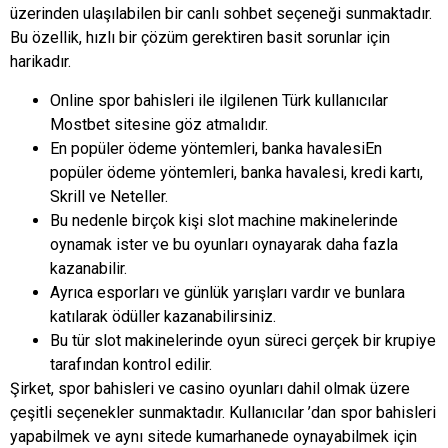
üzerinden ulaşılabilen bir canlı sohbet seçeneği sunmaktadır.
Bu özellik, hızlı bir çözüm gerektiren basit sorunlar için
harikadır.
Online spor bahisleri ile ilgilenen Türk kullanıcılar
Mostbet sitesine göz atmalıdır.
En popüler ödeme yöntemleri, banka havalesiEn
popüler ödeme yöntemleri, banka havalesi, kredi kartı,
Skrill ve Neteller.
Bu nedenle birçok kişi slot machine makinelerinde
oynamak ister ve bu oyunları oynayarak daha fazla
kazanabilir.
Ayrıca esporları ve günlük yarışları vardır ve bunlara
katılarak ödüller kazanabilirsiniz.
Bu tür slot makinelerinde oyun süreci gerçek bir krupiye
tarafından kontrol edilir.
Şirket, spor bahisleri ve casino oyunları dahil olmak üzere
çeşitli seçenekler sunmaktadır. Kullanıcılar ’dan spor bahisleri
yapabilmek ve aynı sitede kumarhanede oynayabilmek için