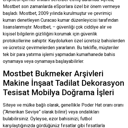
Mostbet son zamanlarda eSporlara özel bir önem vermeye
başladı. Mostbet, 2009 yılında kurulmuştur ve çevrimiçi
kumarı denetleyen Curacao kumar düzenleyicisi tarafından
lisanslanmıştır. Mostbet, – güvenliği çok ciddiye alır ve
kişisel bilgilerin gizliliğini korumak için güvenlik
protokollerine sahiptir. Kaydolurken özel ücretsiz bahislerden
ve ücretsiz çevirmelerden yararlanın. Bu teklifle, müşteriler
tek bir para yatırma işlemi yapmadan kumarhanede bahis
oynamaya veya oynamaya başlayabilirler.
Mostbet Bukmeker Arşivleri
Makine İnşaat Tadilat Dekorasyon
Tesisat Mobilya Doğrama İşleri
Siteye ve mülke bağlı olarak, genellikle Poder Hat oranı oranı
(“Amerikan Seviye” olarak bilinir) veya ondalıkları
bulabilirsiniz. Öyleyse, ezor bahisinizi, futbol
karşılaştığınızda gördüğünüz fırsatlar gibi fırsatlarla