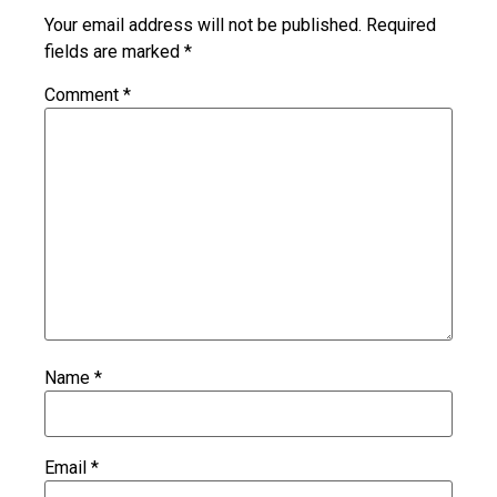
Your email address will not be published.
Required
fields are marked
*
Comment
*
Name
*
Email
*