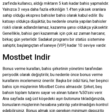
zarfında kullanıcı, aldığı miktarın 5 katı kadar bahis yapmalıdır.
Yalnızca 3 veya daha fazla etkinliğin 1.4’ten yüksek oranlara
sahip olduğu ekspres bahisler bahis olarak kabul edilir. Bu
katsayı oldukça düşüktür, bu nedenle onunla yapılan bahisler
riskli olarak adlandırılamaz, kazanma şansı oldukça yüksektir.
Genellikle, bahisi geri kazanmak için çok az zaman harcanır,
birkaç gün yeterlidir. Sadakat programı bir statüs sistemine
sahiptir, başlangıçtan efsaneye (VIP) kadar 10 seviye vardır.
Mostbet Indir
Bonus verme kuralları, bahis şirketinin yönetimi tarafından
periyodik olarak değiştirilir, bu nedenle önce bonus verme
kurallarını incelemeniz önerilir. Başka bir ödül türü, her beşinci
bahis için müşterinin Mostbet Coins almasıdır. Şirket, beş
bahsin toplam tutarını sayar ve alınan tutarın %50’sini verir.
Ana sayfada sağ üst köşedeki aşırı butonuna tıkladığınızda,
bonusların müşterinin hesabına yatırılıp yatırılmadığını kontrol
edebilirsiniz. Bonus almak için gereken minimum depozito