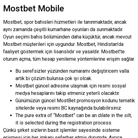
Mostbet Mobile
Mostbet, spor bahisleri hizmetleri ile tanınmaktadır, ancak
aynı zamanda çeşitli kumarhane oyunları da sunmaktadır.
Oyun seçimi bahis bölümünden daha küçüktür, ancak mevcut
Mostbet müşterileri için uygundur. Mostbet, Hindistan’da
faaliyet göstermek için lisanslıdır ve yasaldır. Mostbet’te
oturum açma, tüm hesap yenileme yöntemlerine erişim sağlar.
Bu serefsizler yüzünden numaramı değiştiricem valla
artik bi çözüm bulunsa çok iyi olcak.
Mostbet güncel adresine ulaşmak için resmi sosyal
medya hesaplarını takip etmeniz yeterli olacaktır.
Günümüzün güncel MostBet promosyon kodunu tematik
sitelerde veya resmi BC kaynağında bulabilirsiniz.
The pure extra of “Mostbet” can be an dilate in the silt,
it is selected during the registration process.
Çünkü şirket sizlerin basit işlemler sayesinde sisteme
erişmesi için her imkanı seferber etmiş durumda. Ayrıca,