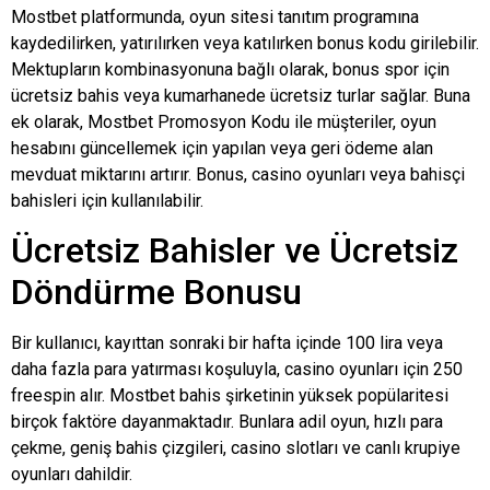
Mostbet platformunda, oyun sitesi tanıtım programına
kaydedilirken, yatırılırken veya katılırken bonus kodu girilebilir.
Mektupların kombinasyonuna bağlı olarak, bonus spor için
ücretsiz bahis veya kumarhanede ücretsiz turlar sağlar. Buna
ek olarak, Mostbet Promosyon Kodu ile müşteriler, oyun
hesabını güncellemek için yapılan veya geri ödeme alan
mevduat miktarını artırır. Bonus, casino oyunları veya bahisçi
bahisleri için kullanılabilir.
Ücretsiz Bahisler ve Ücretsiz
Döndürme Bonusu
Bir kullanıcı, kayıttan sonraki bir hafta içinde 100 lira veya
daha fazla para yatırması koşuluyla, casino oyunları için 250
freespin alır. Mostbet bahis şirketinin yüksek popülaritesi
birçok faktöre dayanmaktadır. Bunlara adil oyun, hızlı para
çekme, geniş bahis çizgileri, casino slotları ve canlı krupiye
oyunları dahildir.