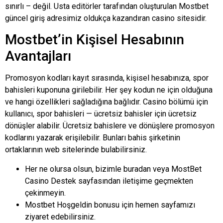
sınırlı – değil. Usta editörler tarafından oluşturulan Mostbet
güncel giriş adresimiz oldukça kazandıran casino sitesidir.
Mostbet’in Kişisel Hesabının
Avantajları
Promosyon kodları kayıt sırasında, kişisel hesabınıza, spor
bahisleri kuponuna girilebilir. Her şey kodun ne için olduğuna
ve hangi özellikleri sağladığına bağlıdır. Casino bölümü için
kullanıcı, spor bahisleri — ücretsiz bahisler için ücretsiz
dönüşler alabilir. Ücretsiz bahislere ve dönüşlere promosyon
kodlarını yazarak erişilebilir. Bunları bahis şirketinin
ortaklarının web sitelerinde bulabilirsiniz.
Her ne olursa olsun, bizimle buradan veya MostBet
Casino Destek sayfasından iletişime geçmekten
çekinmeyin.
Mostbet Hoşgeldin bonusu için hemen sayfamızı
ziyaret edebilirsiniz.