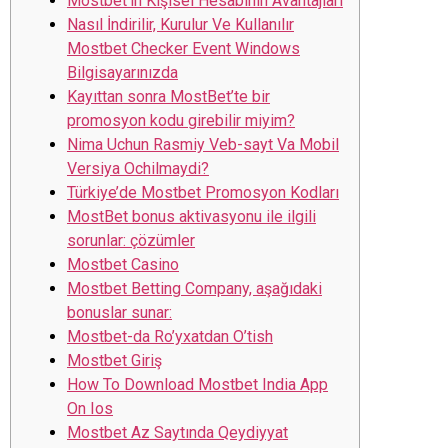
Mostbet’in Kişisel Hesabının Avantajları
Nasıl İndirilir, Kurulur Ve Kullanılır
Mostbet Checker Event Windows
Bilgisayarınızda
Kayıttan sonra MostBet’te bir
promosyon kodu girebilir miyim?
Nima Uchun Rasmiy Veb-sayt Va Mobil
Versiya Ochilmaydi?
Türkiye’de Mostbet Promosyon Kodları
MostBet bonus aktivasyonu ile ilgili
sorunlar: çözümler
Mostbet Casino
Mostbet Betting Company, aşağıdaki
bonuslar sunar:
Mostbet-da Ro’yxatdan O’tish
Mostbet Giriş
How To Download Mostbet India App
On Ios
Mostbet Az Saytında Qeydiyyat