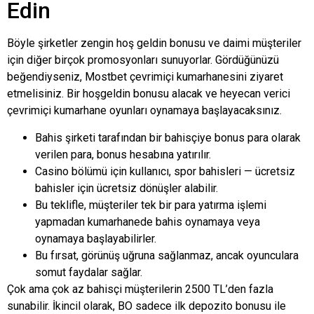
Edin
Böyle şirketler zengin hoş geldin bonusu ve daimi müşteriler
için diğer birçok promosyonları sunuyorlar. Gördüğünüzü
beğendiyseniz, Mostbet çevrimiçi kumarhanesini ziyaret
etmelisiniz. Bir hoşgeldin bonusu alacak ve heyecan verici
çevrimiçi kumarhane oyunları oynamaya başlayacaksınız.
Bahis şirketi tarafından bir bahisçiye bonus para olarak
verilen para, bonus hesabına yatırılır.
Casino bölümü için kullanıcı, spor bahisleri — ücretsiz
bahisler için ücretsiz dönüşler alabilir.
Bu teklifle, müşteriler tek bir para yatırma işlemi
yapmadan kumarhanede bahis oynamaya veya
oynamaya başlayabilirler.
Bu fırsat, görünüş uğruna sağlanmaz, ancak oyunculara
somut faydalar sağlar.
Çok ama çok az bahisçi müşterilerin 2500 TL’den fazla
sunabilir. İkincil olarak, BO sadece ilk depozito bonusu ile