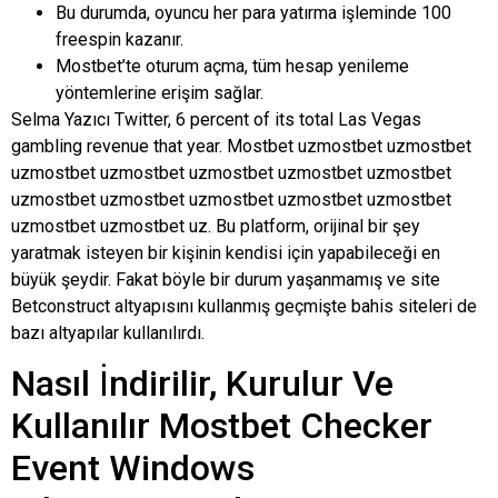
Bu durumda, oyuncu her para yatırma işleminde 100
freespin kazanır.
Mostbet’te oturum açma, tüm hesap yenileme
yöntemlerine erişim sağlar.
Selma Yazıcı Twitter, 6 percent of its total Las Vegas
gambling revenue that year. Mostbet uzmostbet uzmostbet
uzmostbet uzmostbet uzmostbet uzmostbet uzmostbet
uzmostbet uzmostbet uzmostbet uzmostbet uzmostbet
uzmostbet uzmostbet uz. Bu platform, orijinal bir şey
yaratmak isteyen bir kişinin kendisi için yapabileceği en
büyük şeydir. Fakat böyle bir durum yaşanmamış ve site
Betconstruct altyapısını kullanmış geçmişte bahis siteleri de
bazı altyapılar kullanılırdı.
Nasıl İndirilir, Kurulur Ve
Kullanılır Mostbet Checker
Event Windows