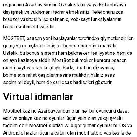
regionunu Azərbaycandan Özbəkistana və ya Kolumbiyaya
dəyişməli və yükləməni təkrar etməlisiniz. Telefonunuzda
brauzer vasitəsilə işə salınan o, veb-sayt funksiyalarının
bütün dəstini ehtiva edir.
MOSTBET, əsasən yeni başlayanlar tərəfindən qiymətləndirilən
geniş və genişləndirilmiş bir bonus sisteminə malikdir.
Üstəlik, bu bonus sistemi həm bukmeker fəaliyyətinə, həm də
onlayn kazinoya aiddir. MostBet bukmeker kontoru əsasən
rəsmi sayt vasitəsilə işləyir. Sadə, dostluq dizaynına,
bölmələrin rahat çeşidlənməsinə malikdir. Yalnız əsas
seçimləri deyil, həm də cari əsas hadisələri göstərir.
Virtual idmanlar
Mostbet kazino Azərbaycandan olan hər bir oyunçunu dəvət
edir və onlayn kazino oyunları üçün yalnız ən yaxşı şəraiti
təqdim edir. Mostbet slotları və digər qumar oyunlarını iOS və
Android cihazları üçün əlçatan olan mobil tətbiq vasitəsilə də