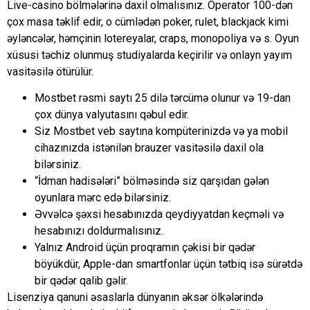
Live-casino bölmələrinə daxil olmalısınız. Operator 100-dən
çox masa təklif edir, o cümlədən poker, rulet, blackjack kimi
əyləncələr, həmçinin lotereyalar, craps, monopoliya və s. Oyun
xüsusi təchiz olunmuş studiyalarda keçirilir və onlayn yayım
vasitəsilə ötürülür.
Mostbet rəsmi saytı 25 dilə tərcümə olunur və 19-dan
çox dünya valyutasını qəbul edir.
Siz Mostbet veb saytına kompüterinizdə və ya mobil
cihazınızda istənilən brauzer vasitəsilə daxil ola
bilərsiniz.
“İdman hadisələri” bölməsində siz qarşıdan gələn
oyunlara mərc edə bilərsiniz.
Əvvəlcə şəxsi hesabınızda qeydiyyatdan keçməli və
hesabınızı doldurmalısınız.
Yalnız Android üçün proqramın çəkisi bir qədər
böyükdür, Apple-dan smartfonlar üçün tətbiq isə sürətdə
bir qədər qalib gəlir.
Lisenziya qanuni əsaslarla dünyanın əksər ölkələrində