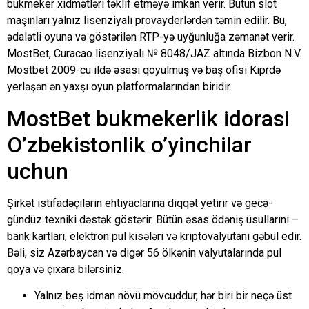
bukmeker xidmətləri təklif etməyə imkan verir. Bütün slot
maşınları yalnız lisenziyalı provayderlərdən təmin edilir. Bu,
ədalətli oyuna və göstərilən RTP-yə uyğunluğa zəmanət verir.
MostBet, Curacao lisenziyalı № 8048/JAZ altında Bizbon N.V.
Mostbet 2009-cu ildə əsası qoyulmuş və baş ofisi Kiprdə
yerləşən ən yaxşı oyun platformalarından biridir.
MostBet bukmekerlik idorasi
O’zbekistonlik o’yinchilar
uchun
Şirkət istifadəçilərin ehtiyaclarına diqqət yetirir və gecə-
gündüz texniki dəstək göstərir. Bütün əsas ödəniş üsullarını –
bank kartları, elektron pul kisələri və kriptovalyutanı gəbul edir.
Bəli, siz Azərbaycan və digər 56 ölkənin valyutalarında pul
qoya və çıxara bilərsiniz.
Yalnız beş idman növü mövcuddur, hər biri bir neçə üst