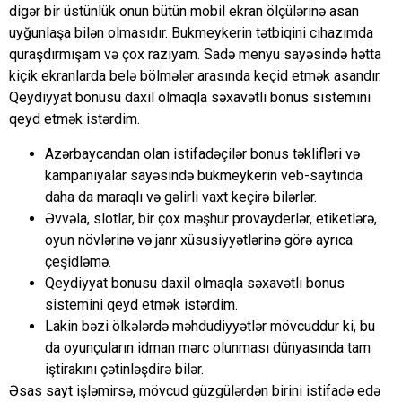
digər bir üstünlük onun bütün mobil ekran ölçülərinə asan
uyğunlaşa bilən olmasıdır. Bukmeykerin tətbiqini cihazımda
quraşdırmışam və çox razıyam. Sadə menyu sayəsində hətta
kiçik ekranlarda belə bölmələr arasında keçid etmək asandır.
Qeydiyyat bonusu daxil olmaqla səxavətli bonus sistemini
qeyd etmək istərdim.
Azərbaycandan olan istifadəçilər bonus təklifləri və
kampaniyalar sayəsində bukmeykerin veb-saytında
daha da maraqlı və gəlirli vaxt keçirə bilərlər.
Əvvəla, slotlar, bir çox məşhur provayderlər, etiketlərə,
oyun növlərinə və janr xüsusiyyətlərinə görə ayrıca
çeşidləmə.
Qeydiyyat bonusu daxil olmaqla səxavətli bonus
sistemini qeyd etmək istərdim.
Lakin bəzi ölkələrdə məhdudiyyətlər mövcuddur ki, bu
da oyunçuların idman mərc olunması dünyasında tam
iştirakını çətinləşdirə bilər.
Əsas sayt işləmirsə, mövcud güzgülərdən birini istifadə edə