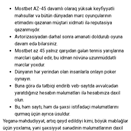
Mostbet AZ-45 davamlı olaraq yüksək keyfiyyətli
məhsullar və bütün dünyadan mərc oyunçularının
etimadını qazanan müştəri xidməti ilə reputasiya
qazanmışdır.
Avtorizasiyadan dərhal sonra əmanəti doldurub oyuna
davam edə bilərsiniz.
Mostbet az 45 yalnız qarşıdan gələn tennis yarışlarına
mərcləri qəbul edir, bu idman növünə uzunmüddətli
mərclər yoxdur.
Dünyanın hər yerindən olan insanlarla onlayn poker
oynayın.
Buna görə də tətbiqi endirib veb-saytda əvvəlcədən
yaratdığınız hesabın məlumatları ilə hesabınıza daxil
olun.
Bu, həm saytı, həm də şəxsi istifadəçi məlumatlarını
qurmaq üçün ayrıca üsuldur.
Yeganə məhdudiyyət, artıq qeyd edildiyi kimi, böyük məbləğlər
üçün yoxlama, yəni şəxsiyyət sənədinin məlumatlarının daxil