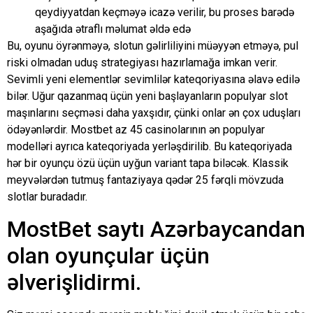
qeydiyyatdan keçməyə icazə verilir, bu proses barədə
aşağıda ətraflı məlumat əldə edə
Bu, oyunu öyrənməyə, slotun gəlirliliyini müəyyən etməyə, pul
riski olmadan uduş strategiyası hazırlamağa imkan verir.
Sevimli yeni elementlər sevimlilər kateqoriyasına əlavə edilə
bilər. Uğur qazanmaq üçün yeni başlayanların populyar slot
maşınlarını seçməsi daha yaxşıdır, çünki onlar ən çox uduşları
ödəyənlərdir. Mostbet az 45 casinolarının ən populyar
modelləri ayrıca kateqoriyada yerləşdirilib. Bu kateqoriyada
hər bir oyunçu özü üçün uyğun variant tapa biləcək. Klassik
meyvələrdən tutmuş fantaziyaya qədər 25 fərqli mövzuda
slotlar buradadır.
MostBet saytı Azərbaycandan
olan oyunçular üçün
əlverişlidirmi.