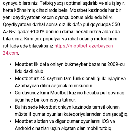
oynaya bilərsiniz. Tətbiq yaxşı optimallaşdırlıb və əla işləyir,
hətta köhnəlmiş cihazlarda belə. Mostbet kazinoda hər bir
yeni qeydiyyatdan keçən oyunçu bonus əldə edə bilər.
Qeydiyyatdan dərhal sonra siz ilk dəfə pul qoyduqda 550
AZN-ə qədər +100% bonusu dərhal hesabınızda əldə edə
bilərsiniz. Kimi çox populyar və rahat ödəniş metodlarını
istifadə edə biləcəksiniz
https://mostbet-azerbaycan-
24.com
.
Mostbet ilk dəfə onlayn bukmeyker bazarına 2009-cu
ildə daxil olub.
Mostbet az 45 saytının tam funksionallığı ilə işləyir və
Azərbaycan dilini seçmək mümkündür.
Gördüyünüz kimi Mostbet kazino hesaba pul qoymaq
üçün heç bir komissya tutmur.
Bu hissədə Mostbet onlayn kazinoda təmsil olunan
müxtəlif qumar oyunları kateqoriyalarından danışacağıq.
Mostbet slotları və digər qumar oyunlarını iOS və
Android cihazları üçün əlçatan olan mobil tətbiq