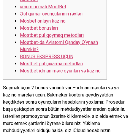
ümumi icmalı MostBet
Əsl qumar oyunçularının rəyləri
Mosbet onlayn kazino
Mostbet bonusları
Mostbet pul qoymaq metodları
Mostbet-da Aviatorni Qanday O’ynash
Mumkin?
BONUS EKSPRESS ÜÇÜN
Mostbet pul çıxarma metodları
Mostbet idman mərc oyunları və kazino
Seçmək üçün 2 bonus variantı var – idman mərcləri və ya
kazino mərcləri üçün. Bukmeker kontoru qeydiyyatdan
keçdikdən sonra oyunçuların hesablarını yoxlamır. Prosedur
başa çatdıqdan sonra bütün məhdudiyyətlər aradan qaldırılır.
İstənilən promosyonun üzərinə klikləməklə, siz əldə etmək və
mərc etmək şərtlərini öyrənə bilərsiniz. Yükləmə
məhdudiyyətləri olduğu halda, siz iCloud hesabınızın