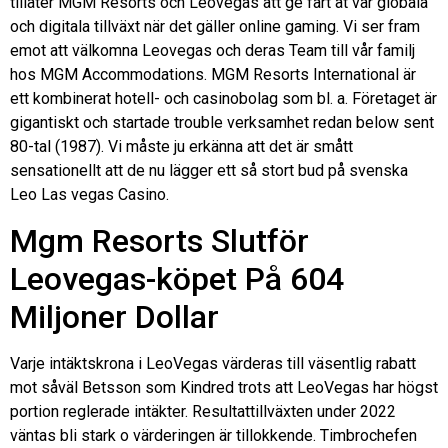
tillåter MGM Resorts och Leovegas att ge fart åt vår globala
och digitala tillväxt när det gäller online gaming. Vi ser fram
emot att välkomna Leovegas och deras Team till vår familj
hos MGM Accommodations. MGM Resorts International är
ett kombinerat hotell- och casinobolag som bl. a. Företaget är
gigantiskt och startade trouble verksamhet redan below sent
80-tal (1987). Vi måste ju erkänna att det är smått
sensationellt att de nu lägger ett så stort bud på svenska
Leo Las vegas Casino.
Mgm Resorts Slutför
Leovegas-köpet På 604
Miljoner Dollar
Varje intäktskrona i LeoVegas värderas till väsentlig rabatt
mot såväl Betsson som Kindred trots att LeoVegas har högst
portion reglerade intäkter. Resultattillväxten under 2022
väntas bli stark o värderingen är tillokkende. Timbrochefen