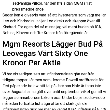
sedvanliga villkor, har den h?r sidan MGM i 1st
pressmeddelande.
Sedan kan e givetvis vara så att investerare som vägt mellan
Leo och Kindred nu säljer Leo direkt och skeppar över till
Kindred. För egen del så minns jag väl mest buden på ICA,
Nobina, Klövern och Tre Kronor från föregående år.
Mgm Resorts Lägger Bud På
Leovegas Värt Sixty One
Kronor Per Aktie
Vi har visserligen sett att inflationstakten gått ner från
tidigare toppar i år men som Jerome Powell ordförande för
Fed påpekade below sitt tal på Jackson Hole är faran inte
över. Augusti har nu gått över until september vilket gör att vi
lägger sommarbörsen bakom oss. Under början audio-video
månaden fortsatte list stiga efter ett starkt juli där
inflationstakten gick ner mer än väntat (USA inflation på 8, 5%