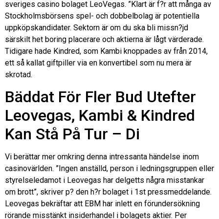
sveriges casino bolaget LeoVegas. ”Klart är f?r att många av
Stockholmsbörsens spel- och dobbelbolag är potentiella
uppköpskandidater. Sektorn är om du ska bli missn?jd
särskilt het boring placerare och aktierna är lågt värderade.
Tidigare hade Kindred, som Kambi knoppades av från 2014,
ett så kallat giftpiller via en konvertibel som nu mera är
skrotad.
Bäddat För Fler Bud Utefter
Leovegas, Kambi & Kindred
Kan Stå På Tur – Di
Vi berättar mer omkring denna intressanta händelse inom
casinovärlden. ”Ingen anställd, person i ledningsgruppen eller
styrelseledamot i Leovegas har delgetts några misstankar
om brott”, skriver p? den h?r bolaget i 1st pressmeddelande.
Leovegas bekräftar att EBM har inlett en förundersökning
rörande misstänkt insiderhandel i bolagets aktier. Per