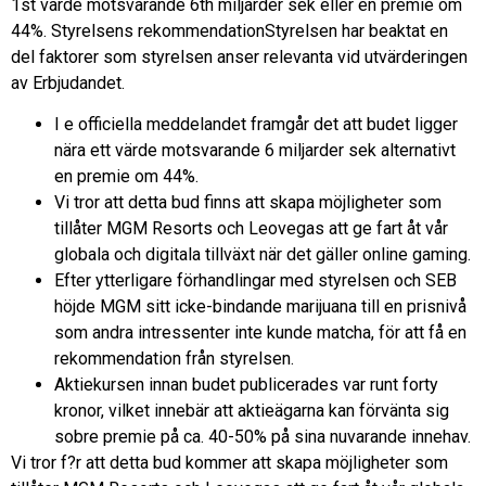
1st värde motsvarande 6th miljarder sek eller en premie om
44%. Styrelsens rekommendationStyrelsen har beaktat en
del faktorer som styrelsen anser relevanta vid utvärderingen
av Erbjudandet.
I e officiella meddelandet framgår det att budet ligger
nära ett värde motsvarande 6 miljarder sek alternativt
en premie om 44%.
Vi tror att detta bud finns att skapa möjligheter som
tillåter MGM Resorts och Leovegas att ge fart åt vår
globala och digitala tillväxt när det gäller online gaming.
Efter ytterligare förhandlingar med styrelsen och SEB
höjde MGM sitt icke-bindande marijuana till en prisnivå
som andra intressenter inte kunde matcha, för att få en
rekommendation från styrelsen.
Aktiekursen innan budet publicerades var runt forty
kronor, vilket innebär att aktieägarna kan förvänta sig
sobre premie på ca. 40-50% på sina nuvarande innehav.
Vi tror f?r att detta bud kommer att skapa möjligheter som