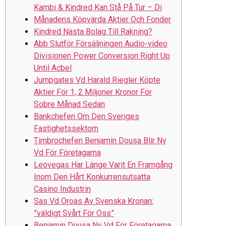
Kambi & Kindred Kan Stå På Tur – Di
Månadens Köpvärda Aktier Och Fonder
Kindred Nästa Bolag Till Rakning?
Abb Slutför Försäljningen Audio-video
Divisionen Power Conversion Right Up
Until Acbel
Jumpgates Vd Harald Riegler Köpte
Aktier För 1, 2 Miljoner Kronor För
Sobre Månad Sedan
Bankchefen Om Den Sveriges
Fastighetssektorn
Timbrochefen Benjamin Dousa Blir Ny
Vd För Företagarna
Leovegas Har Länge Varit En Framgång
Inom Den Hårt Konkurrensutsatta
Casino Industrin
Sas Vd Oroas Av Svenska Kronan:
”väldigt Svårt För Oss”
Benjamin Dousa Ny Vd För Företagarna