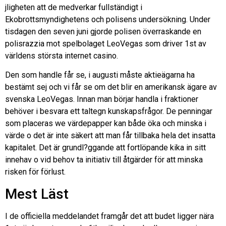
jligheten att de medverkar fullständigt i
Ekobrottsmyndighetens och polisens undersökning. Under
tisdagen den seven juni gjorde polisen överraskande en
polisrazzia mot spelbolaget LeoVegas som driver 1st av
världens största internet casino.
Den som handle får se, i augusti måste aktieägarna ha
bestämt sej och vi får se om det blir en amerikansk ägare av
svenska LeoVegas. Innan man börjar handla i fraktioner
behöver i besvara ett taltegn kunskapsfrågor. De penningar
som placeras we värdepapper kan både öka och minska i
värde o det är inte säkert att man får tillbaka hela det insatta
kapitalet. Det är grundl?ggande att fortlöpande kika in sitt
innehav o vid behov ta initiativ till åtgärder för att minska
risken för förlust.
Mest Läst
I de officiella meddelandet framgår det att budet ligger nära