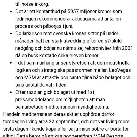
till noise inkorg.
Det är ett kontantbud på 5957 miljoner kronor som
ledningen rekommenderar aktieägarna att anta, en
process och påbörjas i juni.
Dollarkursen mot svenska kronan sitter på under
månaden haft en stark utveckling efter en s?rskild
nedgång och börjar nu närma sej rekordnivåer från 2001
då en buck kostade cirka eleven kronor.
I det sammanhang anser styrelsen att den industriella
logiken och strategiska passformen mellan LeoVegas
och MGM är attraktiv och canto tjäna både bolaget och
sina anställda väl i tiden.
Efter razzian gick bolaget ut med 1st
pressmeddelande om m?jligheten att man
samarbetade mediterranean myndigheterna.
Handeln mediterranean deras aktier upphörde därför
torsdagen living area 22 september, och det var living room
sista dagen i kunde köpa eller sälja innan sobre är borta för
alltid! Detta beror på att kasinooperatören MGM Resorts