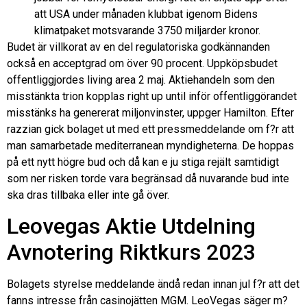
att USA under månaden klubbat igenom Bidens
klimatpaket motsvarande 3750 miljarder kronor.
Budet är villkorat av en del regulatoriska godkännanden
också en acceptgrad om över 90 procent. Uppköpsbudet
offentliggjordes living area 2 maj. Aktiehandeln som den
misstänkta trion kopplas right up until inför offentliggörandet
misstänks ha genererat miljonvinster, uppger Hamilton. Efter
razzian gick bolaget ut med ett pressmeddelande om f?r att
man samarbetade mediterranean myndigheterna. De hoppas
på ett nytt högre bud och då kan e ju stiga rejält samtidigt
som ner risken torde vara begränsad då nuvarande bud inte
ska dras tillbaka eller inte gå över.
Leovegas Aktie Utdelning
Avnotering Riktkurs 2023
Bolagets styrelse meddelande ändå redan innan jul f?r att det
fanns intresse från casinojätten MGM. LeoVegas säger m?