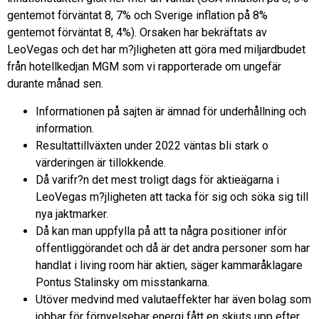
gentemot förväntat 8, 7% och Sverige inflation på 8%
gentemot förväntat 8, 4%). Orsaken har bekräftats av
LeoVegas och det har m?jligheten att göra med miljardbudet
från hotellkedjan MGM som vi rapporterade om ungefär
durante månad sen.
Informationen på sajten är ämnad för underhållning och
information.
Resultattillväxten under 2022 väntas bli stark o
värderingen är tillokkende.
Då varifr?n det mest troligt dags för aktieägarna i
LeoVegas m?jligheten att tacka för sig och söka sig till
nya jaktmarker.
Då kan man uppfylla på att ta några positioner inför
offentliggörandet och då är det andra personer som har
handlat i living room här aktien, säger kammaråklagare
Pontus Stalinsky om misstankarna.
Utöver medvind med valutaeffekter har även bolag som
jobbar för förnyelsebar energi fått en skjuts upp efter