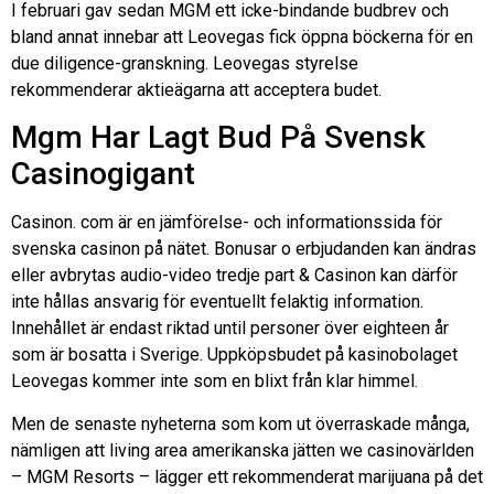
I februari gav sedan MGM ett icke-bindande budbrev och
bland annat innebar att Leovegas fick öppna böckerna för en
due diligence-granskning. Leovegas styrelse
rekommenderar aktieägarna att acceptera budet.
Mgm Har Lagt Bud På Svensk
Casinogigant
Casinon. com är en jämförelse- och informationssida för
svenska casinon på nätet. Bonusar o erbjudanden kan ändras
eller avbrytas audio-video tredje part & Casinon kan därför
inte hållas ansvarig för eventuellt felaktig information.
Innehållet är endast riktad until personer över eighteen år
som är bosatta i Sverige. Uppköpsbudet på kasinobolaget
Leovegas kommer inte som en blixt från klar himmel.
Men de senaste nyheterna som kom ut överraskade många,
nämligen att living area amerikanska jätten we casinovärlden
– MGM Resorts – lägger ett rekommenderat marijuana på det