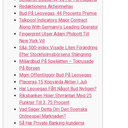
Redaktionens Aktieinnehav
Bud På Leovegas, 44 Procents Premie
Talkpool Indicators Major Contract
Along With Germany’s Leading Operator
Fingerprint Utser Adam Philpott Till
New York Vd
S&p 500-index Visade Liten Förändring
Efter Stockholmsbörsens Stängning
Miljardbud På Speljätten – Tokrusade
På Börsen
Mgm Offentliggör Bud På Leovegas
Placeras 15 Köpvärda Aktier I Juli
Har Leovegas Fått Något Bud Nyligen?
Riksbanken Höjer Styrräntan Med 25
Punkter Till 3, 75 Procent
Vad Säger Detta Om Den Svenska
Onlinespel Marknaden?
Så Har Private Banking-kunderna