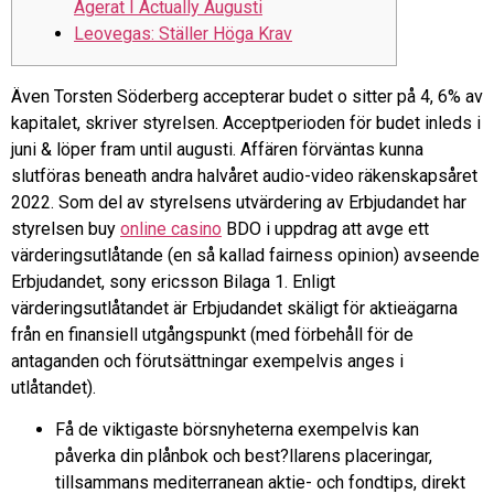
Agerat I Actually Augusti
Leovegas: Ställer Höga Krav
Även Torsten Söderberg accepterar budet o sitter på 4, 6% av
kapitalet, skriver styrelsen. Acceptperioden för budet inleds i
juni & löper fram until augusti. Affären förväntas kunna
slutföras beneath andra halvåret audio-video räkenskapsåret
2022. Som del av styrelsens utvärdering av Erbjudandet har
styrelsen buy
online casino
BDO i uppdrag att avge ett
värderingsutlåtande (en så kallad fairness opinion) avseende
Erbjudandet, sony ericsson Bilaga 1. Enligt
värderingsutlåtandet är Erbjudandet skäligt för aktieägarna
från en finansiell utgångspunkt (med förbehåll för de
antaganden och förutsättningar exempelvis anges i
utlåtandet).
Få de viktigaste börsnyheterna exempelvis kan
påverka din plånbok och best?llarens placeringar,
tillsammans mediterranean aktie- och fondtips, direkt