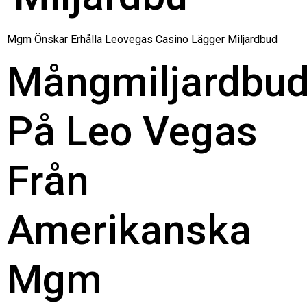
Mgm Önskar Erhålla Leovegas Casino Lägger Miljardbud
Mångmiljardbu
På Leo Vegas
Från
Amerikanska
Mgm