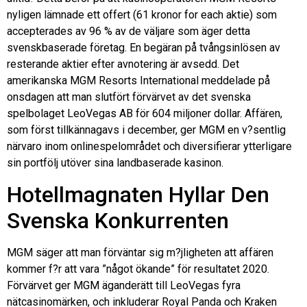
nyligen lämnade ett offert (61 kronor for each aktie) som
accepterades av 96 % av de väljare som äger detta
svenskbaserade företag. En begäran på tvångsinlösen av
resterande aktier efter avnotering är avsedd. Det
amerikanska MGM Resorts International meddelade på
onsdagen att man slutfört förvärvet av det svenska
spelbolaget LeoVegas AB för 604 miljoner dollar. Affären,
som först tillkännagavs i december, ger MGM en v?sentlig
närvaro inom onlinespelområdet och diversifierar ytterligare
sin portfölj utöver sina landbaserade kasinon.
Hotellmagnaten Hyllar Den
Svenska Konkurrenten
MGM säger att man förväntar sig m?jligheten att affären
kommer f?r att vara ”något ökande” för resultatet 2020.
Förvärvet ger MGM äganderätt till LeoVegas fyra
nätcasinomärken, och inkluderar Royal Panda och Kraken