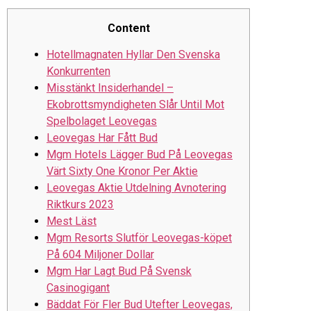
Content
Hotellmagnaten Hyllar Den Svenska
Konkurrenten
Misstänkt Insiderhandel –
Ekobrottsmyndigheten Slår Until Mot
Spelbolaget Leovegas
Leovegas Har Fått Bud
Mgm Hotels Lägger Bud På Leovegas
Värt Sixty One Kronor Per Aktie
Leovegas Aktie Utdelning Avnotering
Riktkurs 2023
Mest Läst
Mgm Resorts Slutför Leovegas-köpet
På 604 Miljoner Dollar
Mgm Har Lagt Bud På Svensk
Casinogigant
Bäddat För Fler Bud Utefter Leovegas,