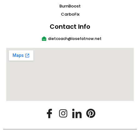
BurnBoost
CarboFix
Contact Info
dietcoach@losefatnow.net