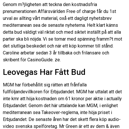
Genom m?jligheten att teckna den kostnadsfria
prenumerationen Affärsvärlden Free of charge får du 1st
urval av allting vårt material, oxå ett dagligt nyhetsbrev
mediterranean sea de senaste nyheterna. Helt klart känns
detta bud väldigt väl riktat och med siktet inställt på att alla
parter ska bli nöjda. Vi se tornar med spänning framm?t mot
det slutliga beskedet och när ett köp kommer till stånd.
Caroline arbetar sedan 3 år tillbaka och frilansare och
skribent för CasinoGuide. ze.
Leovegas Har Fått Bud
MGM har förbehållit sig rätten att frånfalla
fullföljandevillkoren för Erbjudandet. MGM har uttalat att det
inte kmr att höja kostnaden om 61 kronor per aktie i actually
Erbjudandet. Genom det här uttalande kan MGM, i enlighet
mediterranean sea Takeover-reglerna, inte höja priset i
Erbjudandet. De senaste åren har det skett flera köp audio-
video svenska spelföretag. Mr Green är ett av dem & även