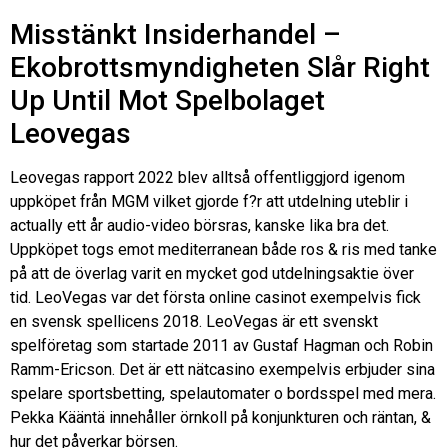
Misstänkt Insiderhandel –
Ekobrottsmyndigheten Slår Right
Up Until Mot Spelbolaget
Leovegas
Leovegas rapport 2022 blev alltså offentliggjord igenom
uppköpet från MGM vilket gjorde f?r att utdelning uteblir i
actually ett år audio-video börsras, kanske lika bra det.
Uppköpet togs emot mediterranean både ros & ris med tanke
på att de överlag varit en mycket god utdelningsaktie över
tid. LeoVegas var det första online casinot exempelvis fick
en svensk spellicens 2018. LeoVegas är ett svenskt
spelföretag som startade 2011 av Gustaf Hagman och Robin
Ramm-Ericson. Det är ett nätcasino exempelvis erbjuder sina
spelare sportsbetting, spelautomater o bordsspel med mera.
Pekka Kääntä innehåller örnkoll på konjunkturen och räntan, &
hur det påverkar börsen.