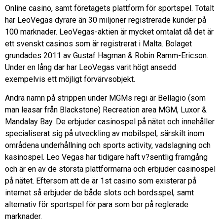
Online casino, samt företagets plattform för sportspel. Totalt
har LeoVegas dyrare än 30 miljoner registrerade kunder på
100 marknader. LeoVegas-aktien är mycket omtalat då det är
ett svenskt casinos som är registrerat i Malta. Bolaget
grundades 2011 av Gustaf Hagman & Robin Ramm-Ericson.
Under en lång dar har LeoVegas varit högt ansedd
exempelvis ett möjligt förvärvsobjekt.
Andra namn på strippen under MGMs regi är Bellagio (som
man leasar från Blackstone) Recreation area MGM, Luxor &
Mandalay Bay. De erbjuder casinospel på nätet och innehåller
specialiserat sig på utveckling av mobilspel, särskilt inom
områdena underhållning och sports activity, vadslagning och
kasinospel. Leo Vegas har tidigare haft v?sentlig framgång
och är en av de största plattformarna och erbjuder casinospel
på nätet. Eftersom att de är 1st casino som existerar på
internet så erbjuder de både slots och bordsspel, samt
alternativ för sportspel för para som bor på reglerade
marknader.