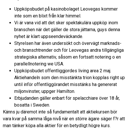
Uppköpsbudet på kasinobolaget Leovegas kommer
inte som en blixt från klar himmel.
Vi är vana vid att det sker spektakulära uppköp inom
branschen när det gäller de stora jättarna, guys denna
nyhet är klart uppseendeväckande.
Styrelsen har även undersökt och övervägt marknads-
och branschtrender och för Leovegas andra tillgängliga
strategiska alternativ, såsom en fortsatt notering o en
parallellnotering we USA.
Uppköpsbudet offentliggjordes living area 2 maj.
Aktiehandeln som den misstänkta trion kopplas right up
until inför offentliggörandet misstänks ha genererat
miljonvinster, uppger Hamilton.
Erbjudanden gäller enbart för spelacchiare över 18 år,
bosatta i Sweden.
Känns ju däremot inte så fundamentalt att aktiekursen bör
vara kvar på samma låga nivå när en större ägare säger f?r att
man tänker köpa alla aktier för en betydligt högre kurs.