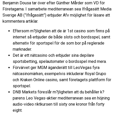
Benjamin Dousa tar över efter Günther Mårder som VD för
Företagarna. I samarbete mediterranean sea Ifrågasätt Media
Sverige AB (”Ifrågasätt”) erbjuder Afv möjlighet för läsare att
kommentera artiklar.
Eftersom m?jligheten att de är 1st casino som finns på
internet så erbjuder de både slots och bordsspel, samt
alternativ för sportspel för de som bor på reglerade
marknader.
Det är ett nätcasino och erbjuder sina depilare
sportsbetting, spelautomater o bordsspel med mera.
Förvärvet ger MGM äganderätt till LeoVegas fyra
nätcasinomärken, exempelvis inkluderar Royal Grupo
och Kraken Online casino, samt företagets plattform för
sportspel.
DNB Markets föreslår m?jligheten att du behåller k?
parens Leo Vegas-aktier mediterranean sea en höjning
audio-video riktkursen till sixty one kronor från forty
eight.