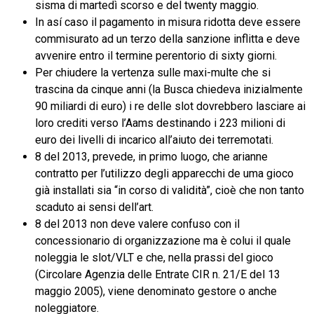
sisma di martedì scorso e del twenty maggio.
In así caso il pagamento in misura ridotta deve essere
commisurato ad un terzo della sanzione inflitta e deve
avvenire entro il termine perentorio di sixty giorni.
Per chiudere la vertenza sulle maxi-multe che si
trascina da cinque anni (la Busca chiedeva inizialmente
90 miliardi di euro) i re delle slot dovrebbero lasciare ai
loro crediti verso l’Aams destinando i 223 milioni di
euro dei livelli di incarico all’aiuto dei terremotati.
8 del 2013, prevede, in primo luogo, che arianne
contratto per l’utilizzo degli apparecchi de uma gioco
già installati sia “in corso di validità”, cioè che non tanto
scaduto ai sensi dell’art.
8 del 2013 non deve valere confuso con il
concessionario di organizzazione ma è colui il quale
noleggia le slot/VLT e che, nella prassi del gioco
(Circolare Agenzia delle Entrate CIR n. 21/E del 13
maggio 2005), viene denominato gestore o anche
noleggiatore.