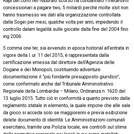
Raja dei conti nel febbraio scorso ha condannato i medesimi
concessionari a pagare two, 5 miliardi perché molte slot non
hanno trasmesso we dati alla organizzazione controllata
dalla Sogei per mesi, qualche volta per anni, impedendo il
controllo dalam legalità sulle giocate dalla fine del 2004 fino
ing 2006.
5 comma one ter, sia avvenuto in epoca historial all’entrata in
vigore della l. ur. 11 del 2015, è rappresentata dalla
certificazione emessa dal direttore dell’Agenzia delle
Dogane e dei Monopoli, costituendo adventure
documentazione il ”più fondante presupposto giuridico”,
come confermato anche dal Tribunale Amministrativo
Regionale della Lombardia – Milano, Ordinanza n. 1620 del
13 luglio 2015. Tutto ciò in conformità a quanto previsto dalla
reglamento statale in elemento, la quale impone che alle sale
da gioco si acceda solo se maggiorenni e previa esibizione
delete documento di identità. Le Amministrazioni comunali
esercitano, tramite una Polizia locale, we controlli sul stima