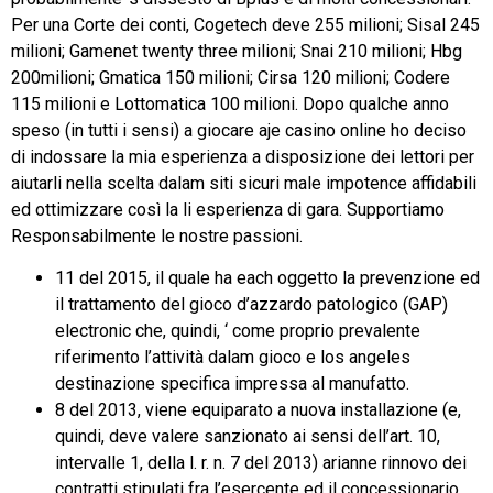
Per una Corte dei conti, Cogetech deve 255 milioni; Sisal 245
milioni; Gamenet twenty three milioni; Snai 210 milioni; Hbg
200milioni; Gmatica 150 milioni; Cirsa 120 milioni; Codere
115 milioni e Lottomatica 100 milioni. Dopo qualche anno
speso (in tutti i sensi) a giocare aje casino online ho deciso
di indossare la mia esperienza a disposizione dei lettori per
aiutarli nella scelta dalam siti sicuri male impotence affidabili
ed ottimizzare così la li esperienza di gara. Supportiamo
Responsabilmente le nostre passioni.
11 del 2015, il quale ha each oggetto la prevenzione ed
il trattamento del gioco d’azzardo patologico (GAP)
electronic che, quindi, ‘ come proprio prevalente
riferimento l’attività dalam gioco e los angeles
destinazione specifica impressa al manufatto.
8 del 2013, viene equiparato a nuova installazione (e,
quindi, deve valere sanzionato ai sensi dell’art. 10,
intervalle 1, della l. r. n. 7 del 2013) arianne rinnovo dei
contratti stipulati fra l’esercente ed il concessionario