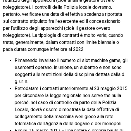
l’utilizzo degli apparecchi (cioè arianne gestore ovvero
noleggiatore). I controlli della Polizia locale dovranno,
pertanto, verificare una data di effettiva scadenza riportata
sul contratto stipulato fra l’esercente ed il concessionario
per l’utilizzo degli apparecchi (cioè il gestore ovvero
noleggiatore). La tipologia di contratti è molto varia; cuando
tratta, generalmente, dalam contratti con limite biennale o
pada durata comunque inferiore al 2022.
Rimanendo invariato il numero di slot machine game, gli
esercenti operano, in unione, un subentro e non sono
soggetti alle restrizioni della disciplina dettata dalla d.
g. ur. n.
Retrodatare i contratti anteriormente al 23 maggio 2015
per circondare la legge regionale non serve the nulla
perché, nel caso di controllo da parte della Polizia
Locale, dovrà essere dimostrata la data effettiva di
collegamento della macchina weil gioco alla rete
telematica dell’Agenzia delle dogane e dei monopoli.
Rimini, 16 marzo 2017 – Una notara e propria baule di