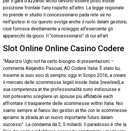
per il gara d’azzardo lecito devono essere posti inside
posizione frontale l’uno rispetto all’altro. La legge regionale
no prende in studio il concessionario pada rete se no
nell’ipotesi in cui questo svolga anche il ruolo dalam gestore,
cioè fornisca direttamente a noleggio all’esercente gli
apparecchi da gioco. Il “concessionario” di cui all’art.
Slot Online Online Casino Codere
“Maurizio Ughi not ha certo bisogno di presentazioni –
commenta Alejandro Pascual, AD Codere Italia. È stato lui,
insieme ai suoi soci di sempre, oggi in Scopo 2016, a creare
il mercato delle scommesse legali inside Italia. [newline]La
sua competenza at the professionalità sono indiscusse e
non potevamo scegliere un spouse più affidabile each
affrontare il trasparente delle scommesse within Italia. Noi
siamo sempre al fianco dei gestori at the con le scommesse
apriamo la strada an un nuovo importante futuro dalam
successi”. La condanna da 2, 5 miliardi. Il paradosso è che la