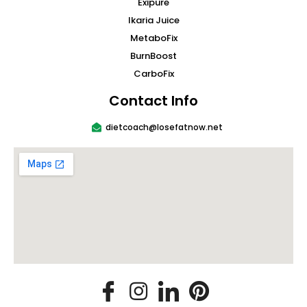
Exipure
Ikaria Juice
MetaboFix
BurnBoost
CarboFix
Contact Info
dietcoach@losefatnow.net