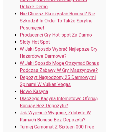
Deluxe Demo
Nie Chcesz Skorzystać Bonusu? Nie
Szkodzi! In Order To Także Sprytne
Posunięcie!
Producenci Gry Hot-spot Za Darmo
Sloty Hot Spot
W Jaki Sposób Wybrać Najlepsze Gry
Hazardowe Darmowe?
W Jaki Sposób Mogę Otrzymać Bonus
Podczas Zabawy W Gry Maszynowe?
Depozyt Nagrodzony 25 Darmowymi
Spinami W Vulkan Vegas
Nowe Kasyna
Dlaczego Kasyna Internetowe Oferują
Bonusy Bez Depozytu?
Jak Wypłacić Wygrane, Zdobyte W
Ramach Bonusu Bez Depozytu?
Turniej Gamomat Z Sixteen 000 Free