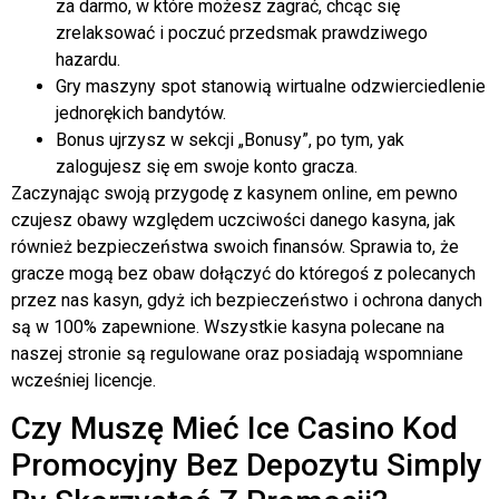
za darmo, w które możesz zagrać, chcąc się
zrelaksować i poczuć przedsmak prawdziwego
hazardu.
Gry maszyny spot stanowią wirtualne odzwierciedlenie
jednorękich bandytów.
Bonus ujrzysz w sekcji „Bonusy”, po tym, yak
zalogujesz się em swoje konto gracza.
Zaczynając swoją przygodę z kasynem online, em pewno
czujesz obawy względem uczciwości danego kasyna, jak
również bezpieczeństwa swoich finansów. Sprawia to, że
gracze mogą bez obaw dołączyć do któregoś z polecanych
przez nas kasyn, gdyż ich bezpieczeństwo i ochrona danych
są w 100% zapewnione. Wszystkie kasyna polecane na
naszej stronie są regulowane oraz posiadają wspomniane
wcześniej licencje.
Czy Muszę Mieć Ice Casino Kod
Promocyjny Bez Depozytu Simply