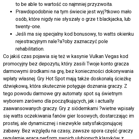
to be able to wartość co najmniej przyzwoita.
Prawdopodobnie na tym świecie jest wyj?tkowo mało
osób, które nigdy nie słyszały o grze t blackjacka, lub
twenty-one.
Jeśli ma się specjalny kod bonusowy, to watts okienku
rejestracyjnym nale?a?oby zaznaczyć pole
rehabilitation.
Co jakiś czas pojawia się też w kasynie Vulkan Vegas kod
promocyjny bez depozytu, który zasili Twoje konto gracza
darmowymi środkami na grę, bez konieczności dokonywania
wpłaty własnej. Gry Hot Spot mają także doskonałą ścieżkę
dźwiękową, która skutecznie potęguje doznania graczy. Z
tego powodu darmowe gry automaty spot są świetnym
wyborem zarówno dla początkujących, jak i actually
zaawansowanych graczy. Gry z siódemkami ?wietne wpisały
się watts oczekiwania fanów gier losowych, dostarczając im
prostej, ale dynamicznej i niezwykle satysfakcjonującej
zabawy. Bez względu na czasy, zawsze spora część graczy
regularnie wraca perform swoich ulubionych klasyków z