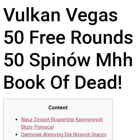
Vulkan Vegas
50 Free Rounds
50 Spinów Mhh
Book Of Dead!
Content
Nasz Zespół Ekspertów Kasynowych
Służy Pomocą!
Darmowe Annoying Dla Nowych Graczy