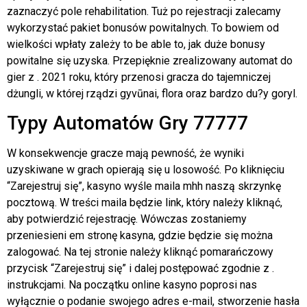
zaznaczyć pole rehabilitation. Tuż po rejestracji zalecamy
wykorzystać pakiet bonusów powitalnych. To bowiem od
wielkości wpłaty zależy to be able to, jak duże bonusy
powitalne się uzyska. Przepięknie zrealizowany automat do
gier z . 2021 roku, który przenosi gracza do tajemniczej
dżungli, w której rządzi gyvūnai, flora oraz bardzo du?y goryl.
Typy Automatów Gry 77777
W konsekwencje gracze mają pewność, że wyniki
uzyskiwane w grach opierają się u losowość. Po kliknięciu
“Zarejestruj się”, kasyno wyśle maila mhh naszą skrzynkę
pocztową. W treści maila będzie link, który należy kliknąć,
aby potwierdzić rejestrację. Wówczas zostaniemy
przeniesieni em stronę kasyna, gdzie będzie się można
zalogować. Na tej stronie należy kliknąć pomarańczowy
przycisk “Zarejestruj się” i dalej postępować zgodnie z .
instrukcjami. Na początku online kasyno poprosi nas
wyłącznie o podanie swojego adres e-mail, stworzenie hasła