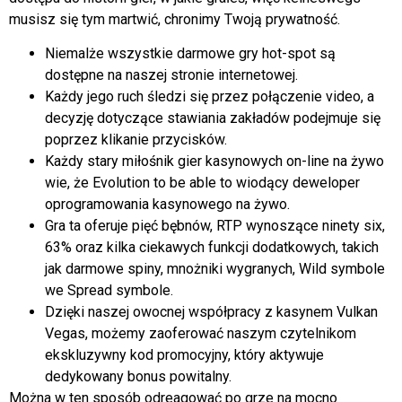
musisz się tym martwić, chronimy Twoją prywatność.
Niemalże wszystkie darmowe gry hot-spot są
dostępne na naszej stronie internetowej.
Każdy jego ruch śledzi się przez połączenie video, a
decyzję dotyczące stawiania zakładów podejmuje się
poprzez klikanie przycisków.
Każdy stary miłośnik gier kasynowych on-line na żywo
wie, że Evolution to be able to wiodący deweloper
oprogramowania kasynowego na żywo.
Gra ta oferuje pięć bębnów, RTP wynoszące ninety six,
63% oraz kilka ciekawych funkcji dodatkowych, takich
jak darmowe spiny, mnożniki wygranych, Wild symbole
we Spread symbole.
Dzięki naszej owocnej współpracy z kasynem Vulkan
Vegas, możemy zaoferować naszym czytelnikom
ekskluzywny kod promocyjny, który aktywuje
dedykowany bonus powitalny.
Można w ten sposób odreagować po grze na mocno