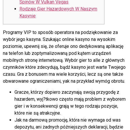
Spinów W Vulkan Vegas
Rodzaje Gier Hazardowych W Naszym
Kasynie
Programy VIP to sposób operatora na podziękowanie za
wybór jego kasyna. Szukając online kasyno na wysokim
poziomie, upewnij się, że oferuje ono dedykowaną aplikację
na telefon lub zoptymalizowaną pod kątem urządzeń
mobilnych stronę internetową. Wybór gier to alle z głównych
czynników które zdecydują, bądź kasyno jest warte Twojego
czasu. Gra z bonusem ma wiele korzyści, lecz są one także
obwarowane ograniczeniami, yak na przykład wymóg obrotu.
Gracze, którzy dopiero zaczynają swoją przygodę z
hazardem, wyj?tkowo często mają problem z wyborem
gier i w konsekwencji grają w tego rodzaju pozycje,
które nie są atrakcyjne.
Jak na darmową promocję, która nie wymaga od was
depozytu, ani żadnych późniejszych deklaracji, będzie