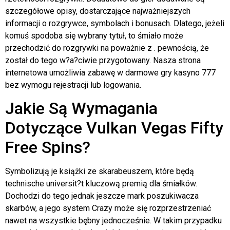
szczegółowe opisy, dostarczające najważniejszych
informacji o rozgrywce, symbolach i bonusach. Dlatego, jeżeli
komuś spodoba się wybrany tytuł, to śmiało może
przechodzić do rozgrywki na poważnie z . pewnością, że
został do tego w?a?ciwie przygotowany. Nasza strona
internetowa umożliwia zabawę w darmowe gry kasyno 777
bez wymogu rejestracji lub logowania.
Jakie Są Wymagania
Dotyczące Vulkan Vegas Fifty
Free Spins?
Symbolizują je książki ze skarabeuszem, które będą
technische universit?t kluczową premią dla śmiałków.
Dochodzi do tego jednak jeszcze mark poszukiwacza
skarbów, a jego system Crazy może się rozprzestrzeniać
nawet na wszystkie bębny jednocześnie. W takim przypadku