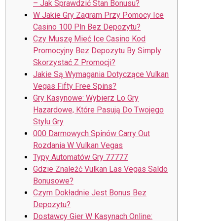
– Jak Sprawdzić Stan Bonusu?
W Jakie Gry Zagram Przy Pomocy Ice
Casino 100 Pln Bez Depozytu?
Czy Muszę Mieć Ice Casino Kod
Promocyjny Bez Depozytu By Simply
Skorzystać Z Promocji?
Jakie Są Wymagania Dotyczące Vulkan
Vegas Fifty Free Spins?
Gry Kasynowe: Wybierz Lo Gry
Hazardowe, Które Pasują Do Twojego
Stylu Gry
000 Darmowych Spinów Carry Out
Rozdania W Vulkan Vegas
Typy Automatów Gry 77777
Gdzie Znaleźć Vulkan Las Vegas Saldo
Bonusowe?
Czym Dokładnie Jest Bonus Bez
Depozytu?
Dostawcy Gier W Kasynach Online: