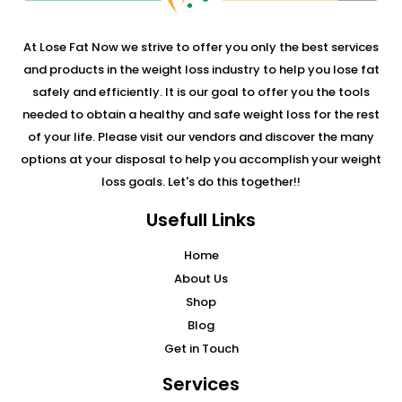
At Lose Fat Now we strive to offer you only the best services
and products in the weight loss industry to help you lose fat
safely and efficiently. It is our goal to offer you the tools
needed to obtain a healthy and safe weight loss for the rest
of your life. Please visit our vendors and discover the many
options at your disposal to help you accomplish your weight
loss goals. Let's do this together!!
Usefull Links
Home
About Us
Shop
Blog
Get in Touch
Services