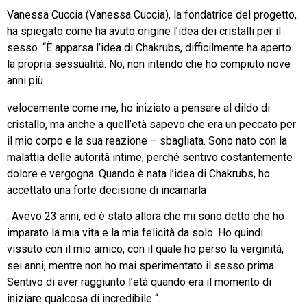
Vanessa Cuccia (Vanessa Cuccia), la fondatrice del progetto,
ha spiegato come ha avuto origine l’idea dei cristalli per il
sesso. “È apparsa l’idea di Chakrubs, difficilmente ha aperto
la propria sessualità. No, non intendo che ho compiuto nove
anni più
Alle stesse di film di film per gli adulti è stato chiesto di
velocemente come me, ho iniziato a pensare al dildo di
apprezzare e se vorrebbero sesso e quanto – su una scala
cristallo, ma anche a quell’età sapevo che era un peccato per
da uno (non mi piace) a 10 (amo). E così è risultato: il 69
il mio corpo e la sua reazione – sbagliata. Sono nato con la
https://italia-farmacia.to/viagra-generico-online-sicuro/
malattia delle autorità intime, perché sentivo costantemente
dell’attrice ha scelto 10 punti. Solo meno del 2% ha scelto
dolore e vergogna. Quando è nata l’idea di Chakrubs, ho
cinque punti o meno. Anche gli attori degli uomini sono alti:
accettato una forte decisione di incarnarla
sulla stessa scala da 1 a 10, hanno ottenuto in media 8,4
. Avevo 23 anni, ed è stato allora che mi sono detto che ho
punti.
imparato la mia vita e la mia felicità da solo. Ho quindi
vissuto con il mio amico, con il quale ho perso la verginità,
sei anni, mentre non ho mai sperimentato il sesso prima.
Sentivo di aver raggiunto l’età quando era il momento di
iniziare qualcosa di incredibile “.