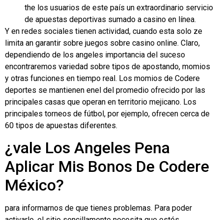
the los usuarios de este país un extraordinario servicio
de apuestas deportivas sumado a casino en línea.
Y en redes sociales tienen actividad, cuando esta solo ze
limita an garantir sobre juegos sobre casino online. Claro,
dependiendo de los angeles importancia del suceso
encontraremos variedad sobre tipos de apostando, momios
y otras funciones en tiempo real. Los momios de Codere
deportes se mantienen enel del promedio ofrecido por las
principales casas que operan en territorio mejicano. Los
principales torneos de fútbol, por ejemplo, ofrecen cerca de
60 tipos de apuestas diferentes.
¿vale Los Angeles Pena
Aplicar Mis Bonos De Codere
México?
para informarnos de que tienes problemas. Para poder
activarlo, el sitio sencillamente necesita que estés