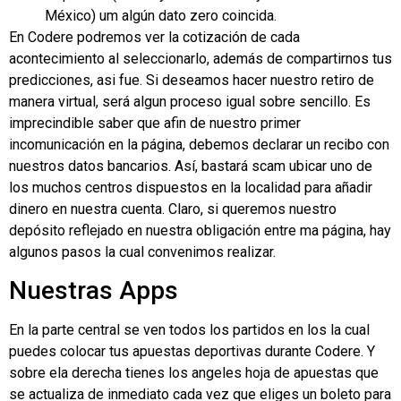
México) um algún dato zero coincida.
En Codere podremos ver la cotización de cada
acontecimiento al seleccionarlo, además de compartirnos tus
predicciones, asi fue. Si deseamos hacer nuestro retiro de
manera virtual, será algun proceso igual sobre sencillo. Es
imprecindible saber que afin de nuestro primer
incomunicación en la página, debemos declarar un recibo con
nuestros datos bancarios. Así, bastará scam ubicar uno de
los muchos centros dispuestos en la localidad para añadir
dinero en nuestra cuenta. Claro, si queremos nuestro
depósito reflejado en nuestra obligación entre ma página, hay
algunos pasos la cual convenimos realizar.
Nuestras Apps
En la parte central se ven todos los partidos en los la cual
puedes colocar tus apuestas deportivas durante Codere. Y
sobre ela derecha tienes los angeles hoja de apuestas que
se actualiza de inmediato cada vez que eliges un boleto para