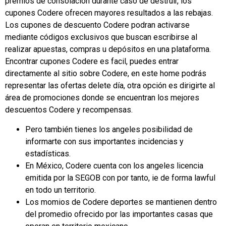
premios de consolación durante caso de destruir, los
cupones Codere ofrecen mayores resultados a las rebajas.
Los cupones de descuento Codere podran activarse
mediante códigos exclusivos que buscan escribirse al
realizar apuestas, compras u depósitos en una plataforma.
Encontrar cupones Codere es facil, puedes entrar
directamente al sitio sobre Codere, en este home podrás
representar las ofertas delete día, otra opción es dirigirte al
área de promociones donde se encuentran los mejores
descuentos Codere y recompensas.
Pero también tienes los angeles posibilidad de
informarte con sus importantes incidencias y
estadísticas.
En México, Codere cuenta con los angeles licencia
emitida por la SEGOB con por tanto, ie de forma lawful
en todo un territorio.
Los momios de Codere deportes se mantienen dentro
del promedio ofrecido por las importantes casas que