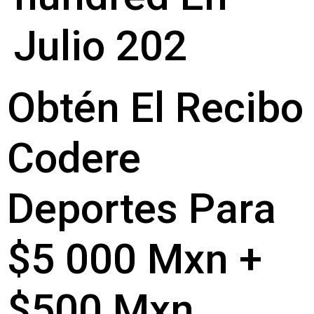
Julio 202
Obtén El Recibo
Codere
Deportes Para
$5 000 Mxn +
$500 Mxn