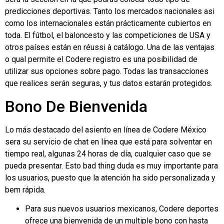
predicciones deportivas. Tanto los mercados nacionales asi
como los internacionales están prácticamente cubiertos en
toda. El fútbol, el baloncesto y las competiciones de USA y
otros países están en réussi à catálogo. Una de las ventajas
o qual permite el Codere registro es una posibilidad de
utilizar sus opciones sobre pago. Todas las transacciones
que realices serán seguras, y tus datos estarán protegidos.
Bono De Bienvenida
Lo más destacado del asiento en línea de Codere México
sera su servicio de chat en línea que está para solventar en
tiempo real, algunas 24 horas de día, cualquier caso que se
pueda presentar. Esto bad thing duda es muy importante para
los usuarios, puesto que la atención ha sido personalizada y
bem rápida.
Para sus nuevos usuarios mexicanos, Codere deportes
ofrece una bienvenida de un multiple bono con hasta