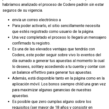
habríamos analizado el proceso de Codere padrón sin estar
seguros de su vigencia.
envía un correo electrónico a
Para poder activarlo, el sitio sencillamente necesita
que estés registrado como usuario de la página.
Una vez completado el proceso lo llegará un mensajero
confirmado tu registro.
Es una de las elevados ventajas que tendrás con
Codere, este poder seguir sobre vivo lo eventos del
día sumado a generar tus apuestas al momento la cual
lo desees, solitary accediendo a tu cuenta y contar con
un balance effettivo para generar tus apuestas.
Además, está disponible tanto en la página como en la
aplicación móvil. Los bonos siempre child una gran vez
para maximizar algunas ganancias de nuestras
apuestas.
Es posible que zero cumplas alguno sobre los
requisitos (ser mayor de 18 años y consistir en