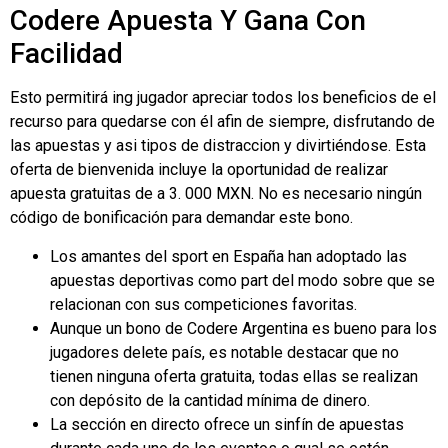
Codere Apuesta Y Gana Con
Facilidad
Esto permitirá ing jugador apreciar todos los beneficios de el
recurso para quedarse con él afin de siempre, disfrutando de
las apuestas y asi tipos de distraccion y divirtiéndose. Esta
oferta de bienvenida incluye la oportunidad de realizar
apuesta gratuitas de a 3. 000 MXN. No es necesario ningún
código de bonificación para demandar este bono.
Los amantes del sport en España han adoptado las
apuestas deportivas como part del modo sobre que se
relacionan con sus competiciones favoritas.
Aunque un bono de Codere Argentina es bueno para los
jugadores delete país, es notable destacar que no
tienen ninguna oferta gratuita, todas ellas se realizan
con depósito de la cantidad mínima de dinero.
La sección en directo ofrece un sinfín de apuestas