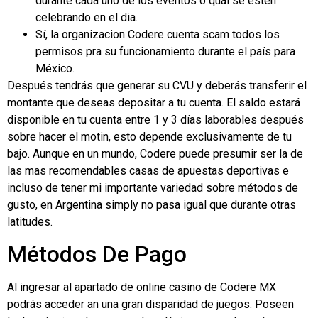
durante cada uno de los eventos o qual se estén
celebrando en el dia.
Sí, la organizacion Codere cuenta scam todos los
permisos pra su funcionamiento durante el país para
México.
Después tendrás que generar su CVU y deberás transferir el
montante que deseas depositar a tu cuenta. El saldo estará
disponible en tu cuenta entre 1 y 3 días laborables después
sobre hacer el motin, esto depende exclusivamente de tu
bajo. Aunque en un mundo, Codere puede presumir ser la de
las mas recomendables casas de apuestas deportivas e
incluso de tener mi importante variedad sobre métodos de
gusto, en Argentina simply no pasa igual que durante otras
latitudes.
Métodos De Pago
Al ingresar al apartado de online casino de Codere MX
podrás acceder an una gran disparidad de juegos. Poseen