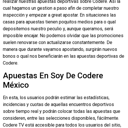
realizar nuestras apuestas deportivas sobre Codere. Así la
cual hagamos un gestion a paso afin de completar nuestro
inspección y empezar a great apostar. En situaciones las
casas para apuestas tienen poquitos medios para o qual
depositemos nuestro peculio y, aunque queramos, será
imposible encajar. No podemos olvidar que las promociones
suelen renovarse con actualizarse constantemente. De
manera que durante vayamos apostando, surgirán nuevos
bonos o qual nos beneficiarán en las apuestas deportivas de
Codere.
Apuestas En Soy De Codere
México
En esta, los usuarios podrán estimar las estadísticas,
incidencias y cuotas de aquellas encuentros deportivos
sobre tiempo real y podrán colocar todas las apuestas que
consideren, entre las selecciones disponibles, fácilmente.
Codere TV está accesible para todos los usuarios del sitio,