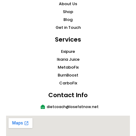
About Us
Shop
Blog
Get in Touch
Services
Exipure
Ikaria Juice
MetaboFix
BurnBoost
CarboFix
Contact Info
dietcoach@losefatnow.net