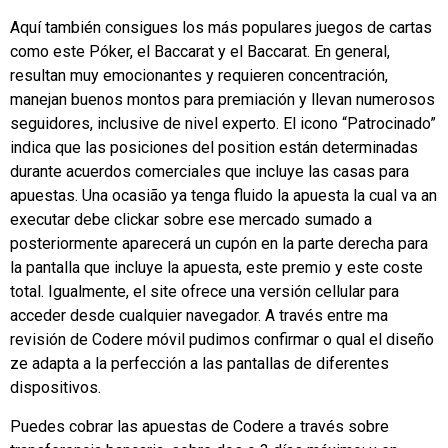
Aquí también consigues los más populares juegos de cartas
como este Póker, el Baccarat y el Baccarat. En general,
resultan muy emocionantes y requieren concentración,
manejan buenos montos para premiación y llevan numerosos
seguidores, inclusive de nivel experto. El icono “Patrocinado”
indica que las posiciones del position están determinadas
durante acuerdos comerciales que incluye las casas para
apuestas. Una ocasião ya tenga fluido la apuesta la cual va an
executar debe clickar sobre ese mercado sumado a
posteriormente aparecerá un cupón en la parte derecha para
la pantalla que incluye la apuesta, este premio y este coste
total. Igualmente, el site ofrece una versión cellular para
acceder desde cualquier navegador. A través entre ma
revisión de Codere móvil pudimos confirmar o qual el diseño
ze adapta a la perfección a las pantallas de diferentes
dispositivos.
Puedes cobrar las apuestas de Codere a través sobre