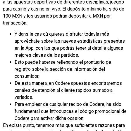
a las apuestas deportivas de diferentes disciplinas, juegos
para casino y casino en vivo. El depósito mínimo ha sido de
100 MXN y los usuarios podrán depositar a MXN por
transacción.
Y dans le cas où quieres disfrutar todavía más
aprovéchate sobre las nuevas estadísticas presentes
en la App, con las que podrás tener al detalle algunas
mejores claves de los partidos.
Esto puede hacerse rellenando el prontuario de
registro sobre la sección de información del
consumidor.
De esta manera, en Codere apuestas encontraremos
canales de atención al cliente rápidos sumado a
variados.
Para emplear de cualquier recibo de Codere, ha sido
fundamental que introduzcas el código promocional de
Codere para activar dicha ocasion.
En exista punto, tenemos más que suficientes razones para