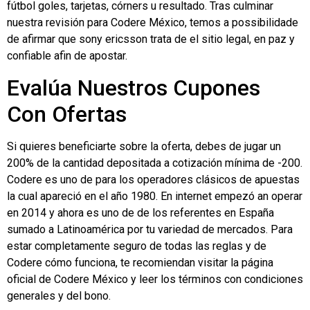
fútbol goles, tarjetas, córners u resultado. Tras culminar
nuestra revisión para Codere México, temos a possibilidade
de afirmar que sony ericsson trata de el sitio legal, en paz y
confiable afin de apostar.
Evalúa Nuestros Cupones
Con Ofertas
Si quieres beneficiarte sobre la oferta, debes de jugar un
200% de la cantidad depositada a cotización mínima de -200.
Codere es uno de para los operadores clásicos de apuestas
la cual apareció en el año 1980. En internet empezó an operar
en 2014 y ahora es uno de de los referentes en España
sumado a Latinoamérica por tu variedad de mercados. Para
estar completamente seguro de todas las reglas y de
Codere cómo funciona, te recomiendan visitar la página
oficial de Codere México y leer los términos con condiciones
generales y del bono.