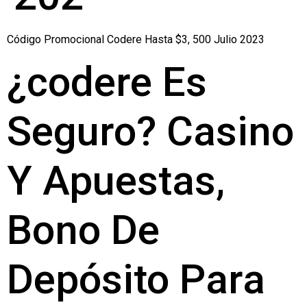
Código Promocional Codere Hasta $3, 500 Julio 2023
¿codere Es
Seguro? Casino
Y Apuestas,
Bono De
Depósito Para