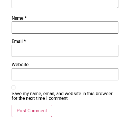
Name
*
Email
*
Website
Save my name, email, and website in this browser
for the next time I comment.