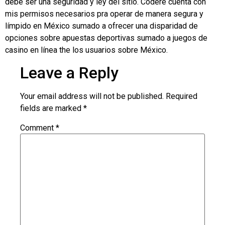
debe ser una seguridad y ley del sitio. Codere cuenta con
mis permisos necesarios pra operar de manera segura y
límpido en México sumado a ofrecer una disparidad de
opciones sobre apuestas deportivas sumado a juegos de
casino en línea the los usuarios sobre México.
Leave a Reply
Your email address will not be published.
Required
fields are marked
*
Comment
*