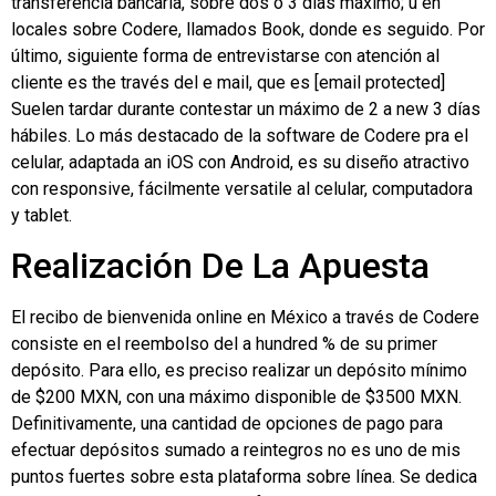
transferencia bancaria, sobre dos o 3 días máximo; u en
locales sobre Codere, llamados Book, donde es seguido. Por
último, siguiente forma de entrevistarse con atención al
cliente es the través del e mail, que es [email protected]
Suelen tardar durante contestar un máximo de 2 a new 3 días
hábiles. Lo más destacado de la software de Codere pra el
celular, adaptada an iOS con Android, es su diseño atractivo
con responsive, fácilmente versatile al celular, computadora
y tablet.
Realización De La Apuesta
El recibo de bienvenida online en México a través de Codere
consiste en el reembolso del a hundred % de su primer
depósito. Para ello, es preciso realizar un depósito mínimo
de $200 MXN, con una máximo disponible de $3500 MXN.
Definitivamente, una cantidad de opciones de pago para
efectuar depósitos sumado a reintegros no es uno de mis
puntos fuertes sobre esta plataforma sobre línea. Se dedica