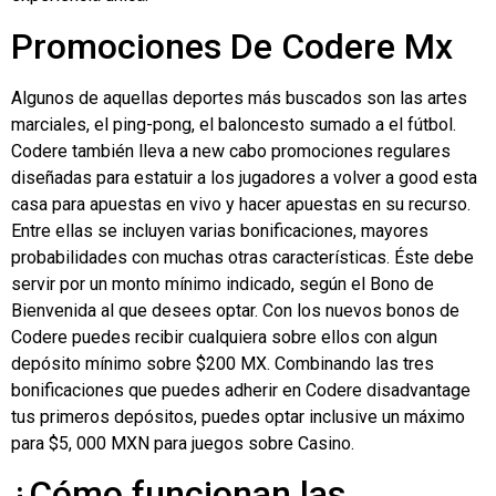
Promociones De Codere Mx
Algunos de aquellas deportes más buscados son las artes
marciales, el ping-pong, el baloncesto sumado a el fútbol.
Codere también lleva a new cabo promociones regulares
diseñadas para estatuir a los jugadores a volver a good esta
casa para apuestas en vivo y hacer apuestas en su recurso.
Entre ellas se incluyen varias bonificaciones, mayores
probabilidades con muchas otras características. Éste debe
servir por un monto mínimo indicado, según el Bono de
Bienvenida al que desees optar. Con los nuevos bonos de
Codere puedes recibir cualquiera sobre ellos con algun
depósito mínimo sobre $200 MX. Combinando las tres
bonificaciones que puedes adherir en Codere disadvantage
tus primeros depósitos, puedes optar inclusive un máximo
para $5, 000 MXN para juegos sobre Casino.
¿Cómo funcionan las