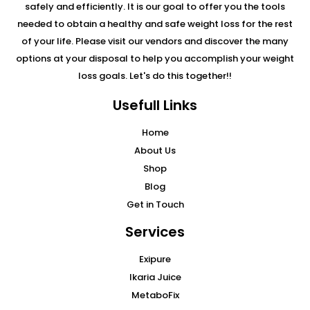
safely and efficiently. It is our goal to offer you the tools
needed to obtain a healthy and safe weight loss for the rest
of your life. Please visit our vendors and discover the many
options at your disposal to help you accomplish your weight
loss goals. Let's do this together!!
Usefull Links
Home
About Us
Shop
Blog
Get in Touch
Services
Exipure
Ikaria Juice
MetaboFix