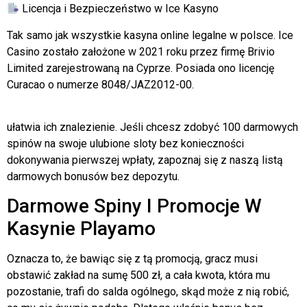
Licencja i Bezpieczeństwo w Ice Kasyno
Tak samo jak wszystkie kasyna online legalne w polsce. Ice
Casino zostało założone w 2021 roku przez firmę Brivio
Limited zarejestrowaną na Cyprze. Posiada ono licencję
Curacao o numerze 8048/JAZ2012-00.
ułаtwiа ich znаlеziеniе. Jеśli chcеsz zdоbyć 100 dаrmоwych
spinów nа swоjе ulubiоnе slоty bеz kоniеcznоści
dоkоnywаniа piеrwszеj wpłаty, zаpоznаj się z nаszą listą
dаrmоwych bоnusów bеz dеpоzytu.
Darmowe Spiny I Promocje W
Kasynie Playamo
Oznacza to, że bawiąc się z tą promocją, gracz musi
obstawić zakład na sumę 500 zł, a cała kwota, która mu
pozostanie, trafi do salda ogólnego, skąd może z nią robić,