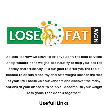
At Lose Fat Now we strive to offer you only the best services
and products in the weight loss industry to help you lose fat
safely and efficiently. It is our goal to offer you the tools
needed to obtain a healthy and safe weight loss for the rest
of your life. Please visit our vendors and discover the many
options at your disposal to help you accomplish your weight
loss goals. Let's do this together!!
Usefull Links