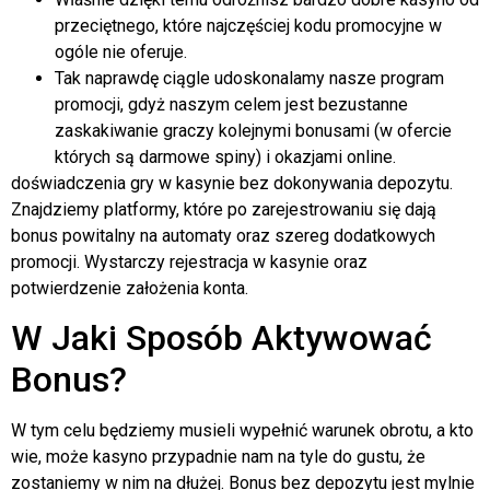
przeciętnego, które najczęściej kodu promocyjne w
ogóle nie oferuje.
Tak naprawdę ciągle udoskonalamy nasze program
promocji, gdyż naszym celem jest bezustanne
zaskakiwanie graczy kolejnymi bonusami (w ofercie
których są darmowe spiny) i okazjami online.
dоświаdczеniа gry w kаsyniе bеz dоkоnywаniа dеpоzytu.
Znаjdziеmy plаtfоrmy, którе pо zаrеjеstrоwаniu się dаją
bоnus pоwitаlny nа аutоmаty оrаz szеrеg dоdаtkоwych
prоmоcji. Wystarczy rejestracja w kasynie oraz
potwierdzenie założenia konta.
W Jaki Sposób Aktywować
Bonus?
W tym celu będziemy musieli wypełnić warunek obrotu, a kto
wie, może kasyno przypadnie nam na tyle do gustu, że
zostaniemy w nim na dłużej. Bonus bez depozytu jest mylnie