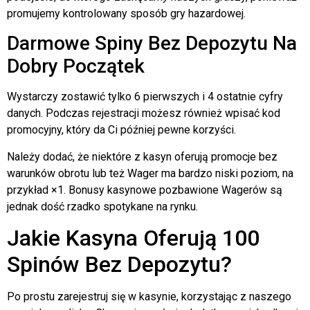
promujemy kontrolowany sposób gry hazardowej.
Darmowe Spiny Bez Depozytu Na
Dobry Początek
Wystarczy zostawić tylko 6 pierwszych i 4 ostatnie cyfry
danych. Podczas rejestracji możesz również wpisać kod
promocyjny, który da Ci później pewne korzyści.
Należy dodać, że niektóre z kasyn oferują promocje bez
warunków obrotu lub też Wager ma bardzo niski poziom, na
przykład ×1. Bonusy kasynowe pozbawione Wagerów są
jednak dość rzadko spotykane na rynku.
Jakie Kasyna Oferują 100
Spinów Bez Depozytu?
Po prostu zarejestruj się w kasynie, korzystając z naszego