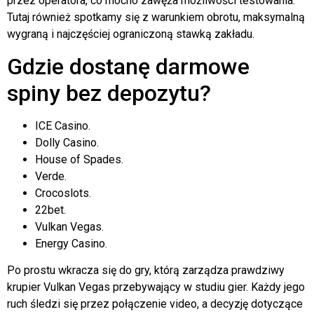
przez operatora, co mocno zawęża możliwości testowania.
Tutaj również spotkamy się z warunkiem obrotu, maksymalną
wygraną i najczęściej ograniczoną stawką zakładu.
Gdzie dostanę darmowe
spiny bez depozytu?
ICE Casino.
Dolly Casino.
House of Spades.
Verde.
Crocoslots.
22bet.
Vulkan Vegas.
Energy Casino.
Po prostu wkracza się do gry, którą zarządza prawdziwy
krupier Vulkan Vegas przebywający w studiu gier. Każdy jego
ruch śledzi się przez połączenie video, a decyzję dotyczące