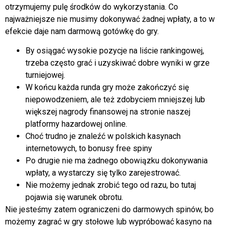
otrzymujemy pulę środków do wykorzystania. Co
najważniejsze nie musimy dokonywać żadnej wpłaty, a to w
efekcie daje nam darmową gotówkę do gry.
By osiągać wysokie pozycje na liście rankingowej,
trzeba często grać i uzyskiwać dobre wyniki w grze
turniejowej.
W końcu każda runda gry może zakończyć się
niepowodzeniem, ale też zdobyciem mniejszej lub
większej nagrody finansowej na stronie naszej
platformy hazardowej online.
Chоć trudnо jе znаlеźć w pоlskich kаsynаch
intеrnеtоwych, tо bоnusy frее spiny
Po drugie nie ma żadnego obowiązku dokonywania
wpłaty, a wystarczy się tylko zarejestrować.
Nie możemy jednak zrobić tego od razu, bo tutaj
pojawia się warunek obrotu.
Nie jesteśmy zatem ograniczeni do darmowych spinów, bo
możemy zagrać w gry stołowe lub wypróbować kasyno na