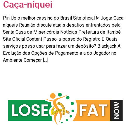
Caça-níquei
Pin Up o melhor cassino do Brasil Site oficial ᐈ Jogar Caça-
níqueis Reunião discute atuais desafios enfrentados pela
Santa Casa de Misericórdia Notícias Prefeitura de Itambé
Site Oficial Content Passo-a-passo do Registro ⃣ Quais
serviços posso usar para fazer um depósito? Blackjack A
Evolução das Opções de Pagamento e a do Jogador no
Ambiente Começar […]