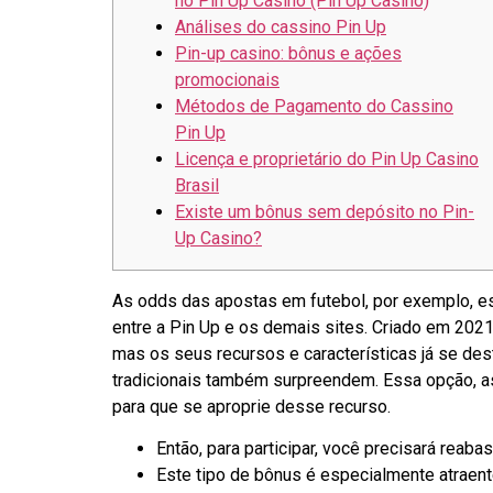
no Pin Up Casino (Pin Up Casino)
Análises do cassino Pin Up
Pin-up casino: bônus e ações
promocionais
Métodos de Pagamento do Cassino
Pin Up
Licença e proprietário do Pin Up Casino
Brasil
Existe um bônus sem depósito no Pin-
Up Casino?
As odds das apostas em futebol, por exemplo, est
entre a Pin Up e os demais sites. Criado em 202
mas os seus recursos e características já se d
tradicionais também surpreendem. Essa opção, as
para que se aproprie desse recurso.
Então, para participar, você precisará reaba
Este tipo de bônus é especialmente atraent