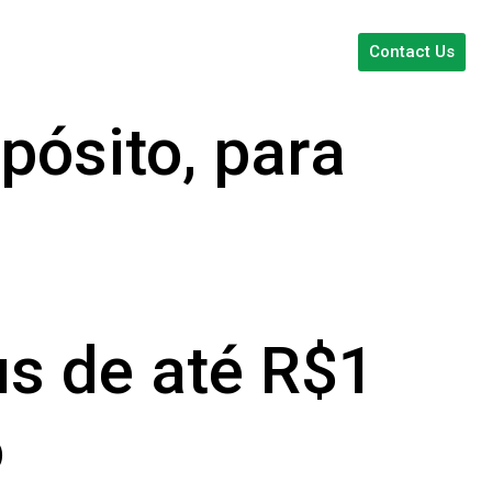
Contact Us
pósito, para
nus de até R$1
o