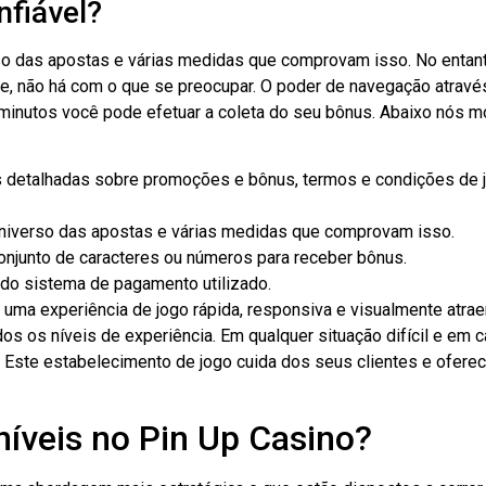
nfiável?
o das apostas e várias medidas que comprovam isso. No entanto
one, não há com o que se preocupar. O poder de navegação atrav
nutos você pode efetuar a coleta do seu bônus. Abaixo nós m
s detalhadas sobre promoções e bônus, termos e condições de jo
universo das apostas e várias medidas que comprovam isso.
onjunto de caracteres ou números para receber bônus.
 do sistema de pagamento utilizado.
uma experiência de jogo rápida, responsiva e visualmente atrae
dos os níveis de experiência. Em qualquer situação difícil e em
. Este estabelecimento de jogo cuida dos seus clientes e ofe
níveis no Pin Up Casino?