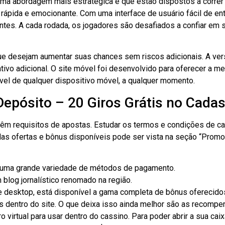
uma abordagem mais estratégica e que estão dispostos a correr 
rápida e emocionante. Com uma interface de usuário fácil de ent
ntes. A cada rodada, os jogadores são desafiados a confiar em se
ue desejam aumentar suas chances sem riscos adicionais. A vers
tivo adicional. O site móvel foi desenvolvido para oferecer a 
vel de qualquer dispositivo móvel, a qualquer momento.
epósito – 20 Giros Grátis no Cadas
m requisitos de apostas. Estudar os termos e condições de cad
das ofertas e bônus disponíveis pode ser vista na seção “Prom
s uma grande variedade de métodos de pagamento.
blog jornalístico renomado na região.
e desktop, está disponível a gama completa de bônus oferecido
 dentro do site. O que deixa isso ainda melhor são as recompe
virtual para usar dentro do cassino. Para poder abrir a sua cai