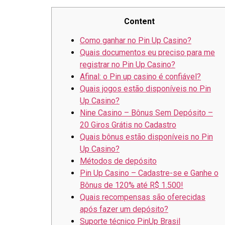
Content
Como ganhar no Pin Up Casino?
Quais documentos eu preciso para me
registrar no Pin Up Casino?
Afinal: o Pin up casino é confiável?
Quais jogos estão disponíveis no Pin
Up Casino?
Nine Casino – Bônus Sem Depósito –
20 Giros Grátis no Cadastro
Quais bônus estão disponíveis no Pin
Up Casino?
Métodos de depósito
Pin Up Casino – Cadastre-se e Ganhe o
Bônus de 120% até R$ 1.500!
Quais recompensas são oferecidas
após fazer um depósito?
Suporte técnico PinUp Brasil