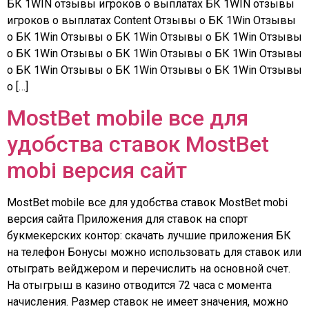
БК 1WIN отзывы игроков о выплатах БК 1WIN отзывы
игроков о выплатах Content Отзывы о БК 1Win Отзывы
о БК 1Win Отзывы о БК 1Win Отзывы о БК 1Win Отзывы
о БК 1Win Отзывы о БК 1Win Отзывы о БК 1Win Отзывы
о БК 1Win Отзывы о БК 1Win Отзывы о БК 1Win Отзывы
о […]
MostBet mobile все для
удобства ставок MostBet
mobi версия сайт
MostBet mobile все для удобства ставок MostBet mobi
версия сайта Приложения для ставок на спорт
букмекерских контор: скачать лучшие приложения БК
на телефон Бонусы можно использовать для ставок или
отыграть вейджером и перечислить на основной счет.
На отыгрыш в казино отводится 72 часа с момента
начисления. Размер ставок не имеет значения, можно