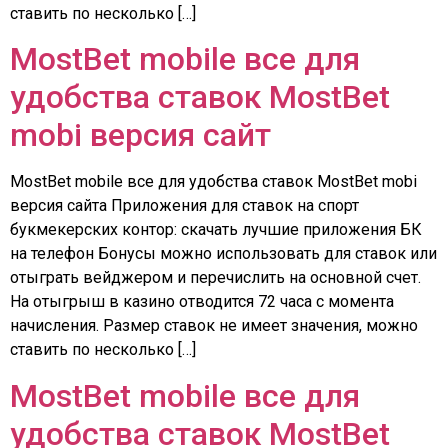
ставить по несколько […]
MostBet mobile все для
удобства ставок MostBet
mobi версия сайт
MostBet mobile все для удобства ставок MostBet mobi
версия сайта Приложения для ставок на спорт
букмекерских контор: скачать лучшие приложения БК
на телефон Бонусы можно использовать для ставок или
отыграть вейджером и перечислить на основной счет.
На отыгрыш в казино отводится 72 часа с момента
начисления. Размер ставок не имеет значения, можно
ставить по несколько […]
MostBet mobile все для
удобства ставок MostBet