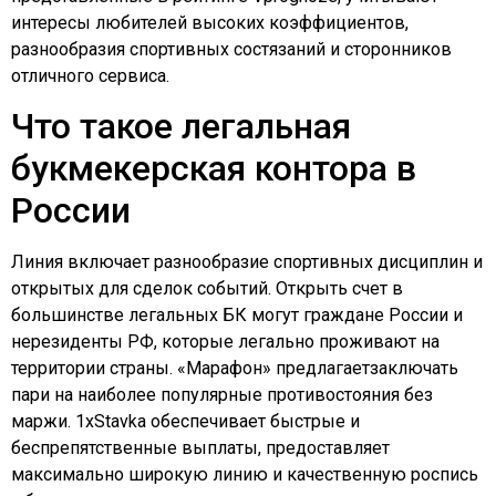
интересы любителей высоких коэффициентов,
разнообразия спортивных состязаний и сторонников
отличного сервиса.
Что такое легальная
букмекерская контора в
России
Линия включает разнообразие спортивных дисциплин и
открытых для сделок событий. Открыть счет в
большинстве легальных БК могут граждане России и
нерезиденты РФ, которые легально проживают на
территории страны. «Марафон» предлагаетзаключать
пари на наиболее популярные противостояния без
маржи. 1xStavka обеспечивает быстрые и
беспрепятственные выплаты, предоставляет
максимально широкую линию и качественную роспись