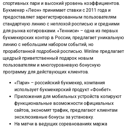
спортивных пари и высокий уровень коэффициентов.
Букмекер «Леон» принимает ставки с 2011 года и
предоставляет зарегистрированным пользователям
стандартную линию с неплохой росписью и средними
для рынка котировками. «Тенниси» – одна из первых
букмекерских контор в России, предлагает уникальную
линию с небольшим набором событий, но
проработанной подробной росписью. Winline предлагает
щедрый приветственный подарок новым
пользователям и многоуровневую бонусную
программу для действующих клиентов.
«Пари» – российский букмекер, компания
использует букмекерский продукт «Фонбет».
Приложения для мобильных устройств копируют
функциональные возможности официальных
сайтов, экономят трафик, предлагают клиентам
эксклюзивные бонусы за установку.
На матчи в ведущих соревнованиях маржа