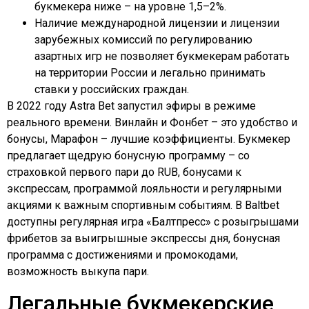
букмекера ниже – на уровне 1,5–2%.
Наличие международной лицензии и лицензии
зарубежных комиссий по регулированию
азартных игр не позволяет букмекерам работать
на территории России и легально принимать
ставки у российских граждан.
В 2022 году Astra Bet запустил эфиры в режиме
реального времени. Винлайн и Фонбет – это удобство и
бонусы, Марафон – лучшие коэффициенты. Букмекер
предлагает щедрую бонусную программу – со
страховкой первого пари до RUB, бонусами к
экспрессам, программой лояльности и регулярными
акциями к важным спортивным событиям. В Baltbet
доступны регулярная игра «Балтпресс» с розыгрышами
фрибетов за выигрышные экспрессы дня, бонусная
программа с достижениями и промокодами,
возможность выкупа пари.
Легальные букмекерские