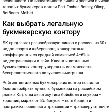
особенности. По вариативности линии и росписи в число
топовых букмекеров вошли Pari, Fonbet, Betcity, Olimp,
BetBoom, Melbet.
Как выбрать легальную
букмекерскую контору
БК предлагает разнообразную линию и роспись на 30+
видов спорта и киберспорта, конкурентные
коэффициенты со средней комиссией 4–6% и
видеотрансляции в лайв. Клиенты легальных
букмекерских контор уверены в возможности
беспрепятственного получения выигрыша.
Рейтинг легальных букмекерских контор позволит
быстро выбрать лучшего букмекера на российском
рынке. Кэфы на экзотику типа бейсбола и снукера –
хорошие, маржа от 5%, бонусы – есть бездеп и
программа лояльности, трансляции – транслируют почти