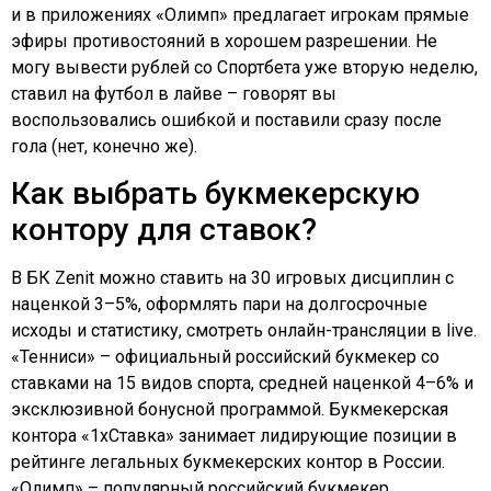
и в приложениях «Олимп» предлагает игрокам прямые
эфиры противостояний в хорошем разрешении. Не
могу вывести рублей со Спортбета уже вторую неделю,
ставил на футбол в лайве – говорят вы
воспользовались ошибкой и поставили сразу после
гола (нет, конечно же).
Как выбрать букмекерскую
контору для ставок?
В БК Zenit можно ставить на 30 игровых дисциплин с
наценкой 3–5%, оформлять пари на долгосрочные
исходы и статистику, смотреть онлайн-трансляции в live.
«Тенниси» – официальный российский букмекер со
ставками на 15 видов спорта, средней наценкой 4–6% и
эксклюзивной бонусной программой. Букмекерская
контора «1хСтавка» занимает лидирующие позиции в
рейтинге легальных букмекерских контор в России.
«Олимп» – популярный российский букмекер,