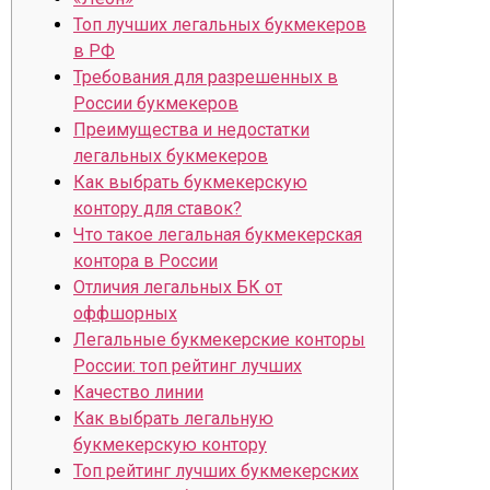
Топ лучших легальных букмекеров
в РФ
Требования для разрешенных в
России букмекеров
Преимущества и недостатки
легальных букмекеров
Как выбрать букмекерскую
контору для ставок?
Что такое легальная букмекерская
контора в России
Отличия легальных БК от
оффшорных
Легальные букмекерские конторы
России: топ рейтинг лучших
Качество линии
Как выбрать легальную
букмекерскую контору
Топ рейтинг лучших букмекерских