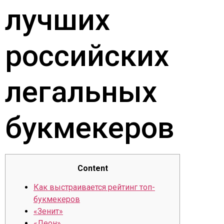
лучших
российских
легальных
букмекеров
Content
Как выстраивается рейтинг топ-
букмекеров
«Зенит»
«Леон»