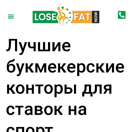
Лучшие
букмекерские
конторы для
ставок на
спорт