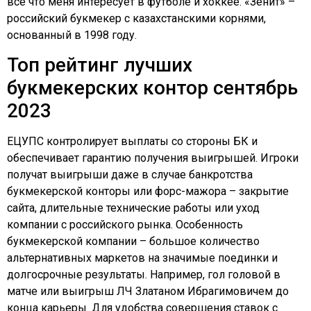
все что меня интересует в футболе и хоккее. «Зенит» –
российский букмекер с казахстанскими корнями,
основанный в 1998 году.
Топ рейтинг лучших
букмекерских контор сентябрь
2023
ЕЦУПС контролирует выплаты со стороны БК и
обеспечивает гарантию получения выигрышей. Игроки
получат выигрыши даже в случае банкротства
букмекерской конторы или форс-мажора – закрытие
сайта, длительные технические работы или уход
компании с российского рынка. Особенность
букмекерской компании – большое количество
альтернативных маркетов на значимые поединки и
долгосрочные результаты. Например, гол головой в
матче или выигрыш ЛЧ Златаном Ибрагимовичем до
конца карьеры. Для удобства совершения ставок с