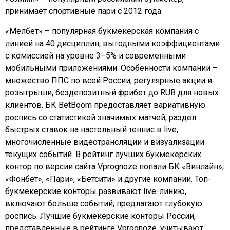
принимает спортивные пари с 2012 года.
«Мелбет» – популярная букмекерская компания с
линией на 40 дисциплин, выгодными коэффициентами
с комиссией на уровне 3–5% и современными
мобильными приложениями. Особенности компании –
множество ППС по всей России, регулярные акции и
розыгрыши, бездепозитный фрибет до RUB для новых
клиентов. БК BetBoom предоставляет вариативную
роспись со статистикой значимых матчей, раздел
быстрых ставок на настольный теннис в live,
многочисленные видеотрансляции и визуализации
текущих событий. В рейтинг лучших букмекерских
контор по версии сайта Vprognoze попали БК «Винлайн»,
«Фонбет», «Пари», «Бетсити» и другие компании. Топ-
букмекерские конторы развивают live-линию,
включают больше событий, предлагают глубокую
роспись. Лучшие букмекерские конторы России,
представленные в рейтинге Vprognoze, учитывают