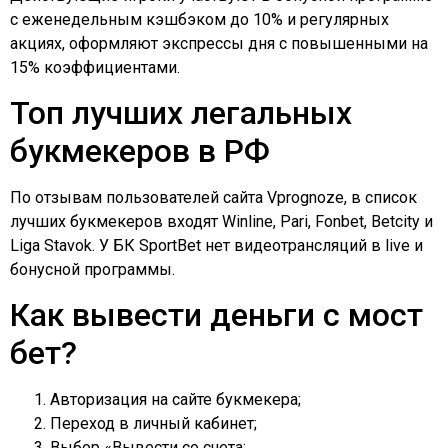
с еженедельным кэшбэком до 10% и регулярных
акциях, оформляют экспрессы дня с повышенными на
15% коэффициентами.
Топ лучших легальных
букмекеров в РФ
По отзывам пользователей сайта Vprognoze, в список
лучших букмекеров входят Winline, Pari, Fonbet, Betcity и
Liga Stavok. У БК SportBet нет видеотрансляций в live и
бонусной программы.
Как вывести деньги с мост
бет?
Авторизация на сайте букмекера;
Переход в личный кабинет;
Выбор «Вывести со счета;