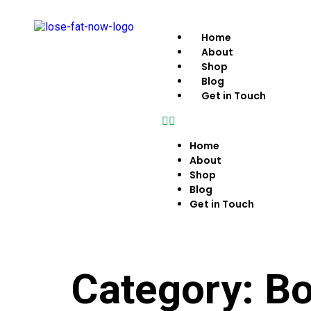
Home
About
Shop
Blog
Get in Touch
Home
About
Shop
Blog
Get in Touch
Category:
Bo