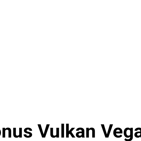
nus Vulkan Vega