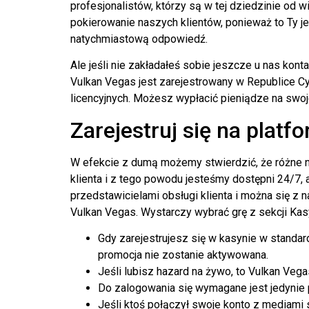
profesjonalistów, którzy są w tej dziedzinie od
pokierowanie naszych klientów, ponieważ to Ty je
natychmiastową odpowiedź.
Ale jeśli nie zakładałeś sobie jeszcze u nas kon
Vulkan Vegas jest zarejestrowany w Republice Cy
licencyjnych. Możesz wypłacić pieniądze na swo
Zarejestruj się na platf
W efekcie z dumą możemy stwierdzić, że różne n
klienta i z tego powodu jesteśmy dostępni 24/7,
przedstawicielami obsługi klienta i można się z 
Vulkan Vegas. Wystarczy wybrać grę z sekcji Kasyn
Gdy zarejestrujesz się w kasynie w standa
promocja nie zostanie aktywowana.
Jeśli lubisz hazard na żywo, to Vulkan Vega
Do zalogowania się wymagane jest jedynie 
Jeśli ktoś połączył swoje konto z mediami