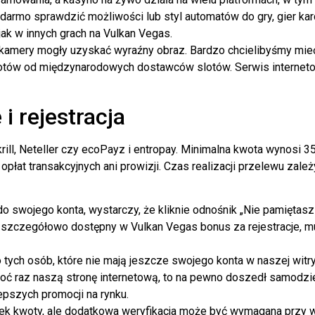
armo sprawdzić możliwości lub styl automatów do gry, gier kar
jak w innych grach na Vulkan Vegas.
y kamery mogły uzyskać wyraźny obraz. Bardzo chcielibyśmy mieć 
lotów od międzynarodowych dostawców slotów. Serwis interneto
i rejestracja
rill, Neteller czy ecoPayz i entropay. Minimalna kwota wynosi 35
płat transakcyjnych ani prowizji. Czas realizacji przelewu zależ
do swojego konta, wystarczy, że kliknie odnośnik „Nie pamiętasz
j szczegółowo dostępny w Vulkan Vegas bonus za rejestracje, m
 tych osób, które nie mają jeszcze swojego konta w naszej witry
hoć raz naszą stronę internetową, to na pewno doszedł samodzi
epszych promocji na rynku.
wiek kwoty, ale dodatkowa weryfikacja może być wymagana przy w