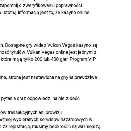
ie zapomnij o zweryfikowaniu poprawności
 istotną informacją jest to, że kasyno online
ych. Dostępne gry wideo Vulkan Vegas kasyno są
ość tytułów. Vulkan Vegas online jest jednym z
, które mają tylko 200 lub 400 gier. Program VIP
ne, strona jest nastawiona na grę na prawdziwe
 pytania oraz odpowiedzi na nie z dość
w transakcyjnych ani prowizji.
chętniej wybieranych serwisów hazardowych w
 za rejestracje, musimy podkreślić najważniejszą