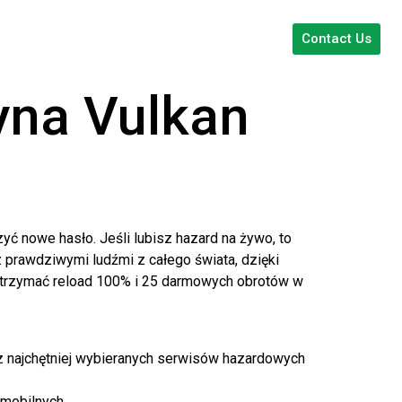
Contact Us
syna Vulkan
 nowe hasło. Jeśli lubisz hazard na żywo, to
 prawdziwymi ludźmi z całego świata, dzięki
trzymać reload 100% i 25 darmowych obrotów w
 z najchętniej wybieranych serwisów hazardowych
 mobilnych.