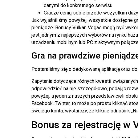
danymi do konkretnego serwisu.
Gracze cenią sobie przede wszystkim duży 
Jak wyjaśniliśmy powyżej, wszystkie dostępne gr
pieniądze. Bonusy Vulkan Vegas mogą być wykorzy
jest jednym z najlepszych wyborów na rynku haza
urządzeniu mobilnym lub PC z aktywnym połącze
Gra na prawdziwe pieniądz
Postaraliśmy się o dedykowaną aplikację oraz d
Zapytania dotyczące różnych kwestii związanych 
odpowiedzieć na nie szczegółowo, podając rozwi
powyżej, a jeden z naszych przedstawicieli obsł
Facebook, Twitter, to może po prostu kliknąć st
swojego konta, wystarczy, że kliknie odnośnik „N
Bonus za rejestrację w 