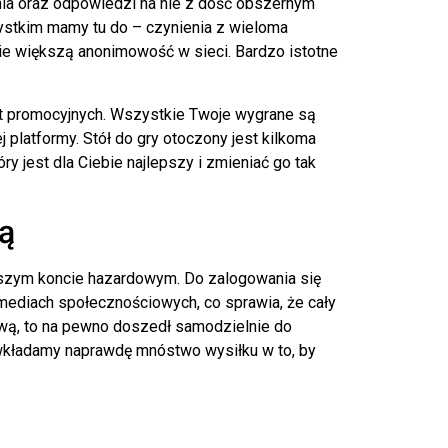
ania oraz odpowiedzi na nie z dość obszernym
zystkim mamy tu do – czynienia z wieloma
nie większą anonimowość w sieci. Bardzo istotne
rt promocyjnych. Wszystkie Twoje wygrane są
 platformy. Stół do gry otoczony jest kilkoma
 jest dla Ciebie najlepszy i zmieniać go tak
wą
naszym koncie hazardowym. Do zalogowania się
mediach społecznościowych, co sprawia, że cały
tową, to na pewno doszedł samodzielnie do
 wkładamy naprawdę mnóstwo wysiłku w to, by