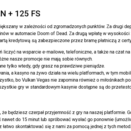
N + 125 FS
zwiększany w zależności od zgromadzonych punktów. Za drugi d
inów w automacie Doom of Dead. Za drugą wpłatę w wysokości 
kartą kredytową są zabezpieczone przez bramę płatniczą z cert
liczyć na wsparcie e-mailowe, telefoniczne, a także na czat na
óżne nasze promocje nie mają sobie równych.
e tylko wtedy, gdy grasz na prawdziwe pieniądze.
ia, a kasyno na żywo działa na wielu platformach, w tym mobiln
 wszystko, bo Vulkan Vegas nie zapomina również o miłośnikach
szystkie gry w standardowym kasynie dostępne są do przetesto
e będziesz czerpał przyjemność z gry na naszej platformie. Gd
 nawet do 15 minut lub spróbować wysłać go ponownie (umożliwi
z łatwo skontaktować się z nami za pomocą jednej z tych metod