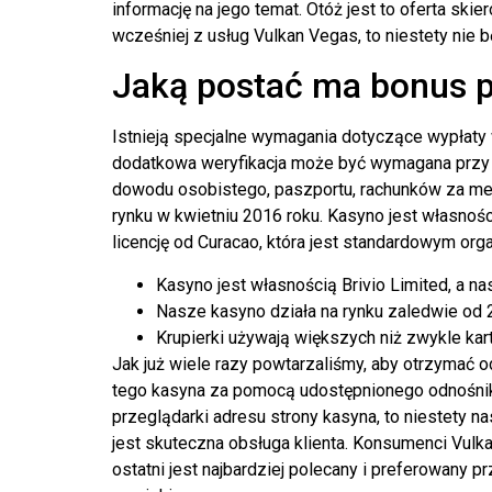
informację na jego temat. Otóż jest to oferta ski
wcześniej z usług Vulkan Vegas, to niestety nie 
Jaką postać ma bonus pr
Istnieją specjalne wymagania dotyczące wypłaty 
dodatkowa weryfikacja może być wymagana przy 
dowodu osobistego, paszportu, rachunków za medi
rynku w kwietniu 2016 roku. Kasyno jest własnośc
licencję od Curacao, która jest standardowym org
Kasyno jest własnością Brivio Limited, a n
Nasze kasyno działa na rynku zaledwie od 2
Krupierki używają większych niż zwykle kar
Jak już wiele razy powtarzaliśmy, aby otrzymać o
tego kasyna za pomocą udostępnionego odnośnika
przeglądarki adresu strony kasyna, to niestety n
jest skuteczna obsługa klienta. Konsumenci Vulka
ostatni jest najbardziej polecany i preferowany p