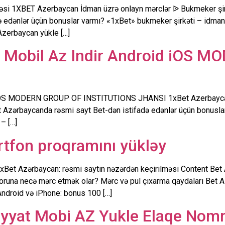
məsi 1XBET Azerbaycan İdman üzrə onlayn mərclər ᐉ Bukmeker şir
fadə edənlər üçün bonuslar varmı? «1xBet» bukmeker şirkəti – idm
Azerbaycan yükle […]
e Mobil Az Indir Android iOS 
d iOS MODERN GROUP OF INSTITUTIONS JHANSI 1xBet Azerbayca
t Azərbaycanda rəsmi sayt Bet-dən istifadə edənlər üçün bonuslar
– […]
tfon proqramını yükləy
Bet Azərbaycan: rəsmi saytın nəzərdən keçirilməsi Content Bet
oruna necə mərc etmək olar? Mərc və pul çıxarma qaydaları Bet A
ndroid və iPhone: bonus 100 […]
yyat Mobi AZ Yukle Elaqe Nom