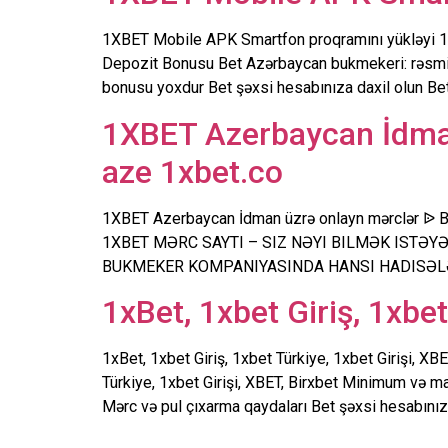
1XBET Mobile APK Smartfon proqramını yükləyi 1x
Depozit Bonusu Bet Azərbaycan bukmekeri: rəsmi s
bonusu yoxdur Bet şəxsi hesabınıza daxil olun Be
1XBET Azerbaycan İdman
aze 1xbet.co
1XBET Azerbaycan İdman üzrə onlayn mərclər ᐉ Bu
1XBET MƏRC SAYTI – SIZ NƏYI BILMƏK ISTƏYƏRƏRD
BUKMEKER KOMPANIYASINDA HANSI HADISƏLƏRƏ
1xBet, 1xbet Giriş, 1xbet
1xBet, 1xbet Giriş, 1xbet Türkiye, 1xbet Girişi, X
Türkiye, 1xbet Girişi, XBET, Birxbet Minimum və 
Mərc və pul çıxarma qaydaları Bet şəxsi hesabınız