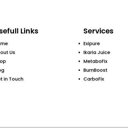
sefull Links
Services
ome
Exipure
out Us
Ikaria Juice
hop
MetaboFix
og
BurnBoost
t in Touch
CarboFix