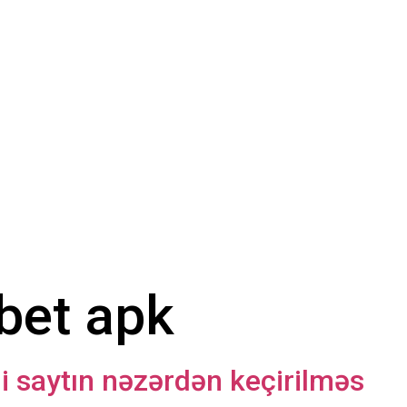
bet apk
 saytın nəzərdən keçirilməs