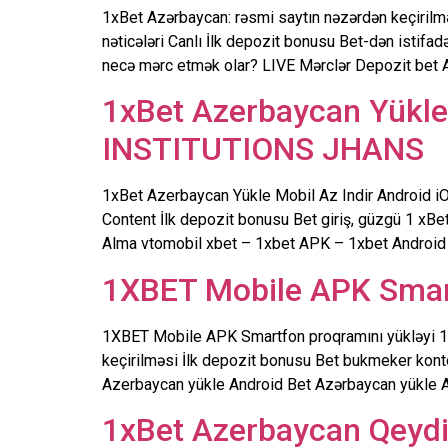
1xBet Azərbaycan: rəsmi saytın nəzərdən keçiril
nəticələri Canlı İlk depozit bonusu Bet-dən isti
necə mərc etmək olar? LIVE Mərclər Depozit bet 
1xBet Azerbaycan Yükl
INSTITUTIONS JHANS
1xBet Azerbaycan Yükle Mobil Az Indir Androi
Content İlk depozit bonusu Bet giriş, güzgü 1 xBe
Alma vtomobil xbet – 1xbet APK – 1xbet Android 
1XBET Mobile APK Smar
1XBET Mobile APK Smartfon proqramını yükləyi 1x
keçirilməsi İlk depozit bonusu Bet bukmeker kont
Azerbaycan yükle Android Bet Azərbaycan yükle A
1xBet Azerbaycan Qeydi