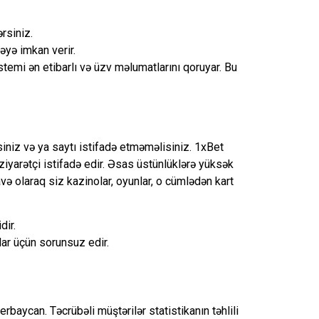
rsiniz.
əyə imkan verir.
emi ən etibarlı və üzv məlumatlarını qoruyar. Bu
siniz və ya saytı istifadə etməməlisiniz. 1xBet
yarətçi istifadə edir. Əsas üstünlüklərə yüksək
ə olaraq siz kazinolar, oyunlar, o cümlədən kart
dir.
ar üçün sorunsuz edir.
aycan. Təcrübəli müştərilər statistikanın təhlili