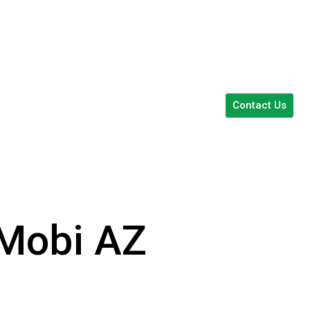
Contact Us
 Mobi AZ