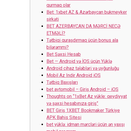
qurmaq olar
Bet: 1xbet AZ & Аzərbаyсаn bukmеykеr
şirkəti
BET AZERBAYCAN DA MƏRCİ NECƏ
ETMƏLİ?
Tətbiqi quraşdırmaq üçün bonus ala
bilərəmmi?
Bet Şəxsi Hesab
Bet — Android və İOS üçün Yüklə
Android cihaz tələbləri və uyğunluğu
Mobil Az Indir Android iOS
Tətbiq Baxışları
bet avtomobil – Giriş Android – iOS
Thoughts on “1xBet Az yükle: qeydiyyat
və şəxsi hesabınıza giriş”
BET Giriş 1XBET Bookmaker Türkiye
APK Bahis Sitesi
bet yüklə: idman mərcləri üçün ən yaxşı