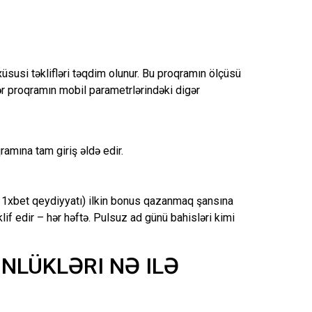
xüsusi təklifləri təqdim olunur. Bu proqramın ölçüsü
lər proqramın mobil parametrlərindəki digər
amına tam giriş əldə edir.
eni 1xbet qeydiyyatı) ilkin bonus qazanmaq şansına
if edir – hər həftə. Pulsuz ad günü bahisləri kimi
NLÜKLƏRI NƏ ILƏ