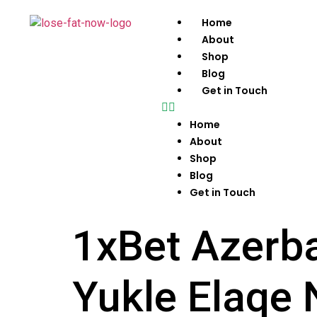
Home
About
Shop
Blog
Get in Touch
Home
About
Shop
Blog
Get in Touch
1xBet Azerb
Yukle Elaqe