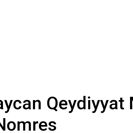
aycan Qeydiyyat
 Nomres