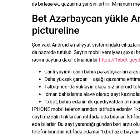
ilə birləşərək, qazanma şansını artırır. Minimum m
Bet Azərbaycan yükle An
pictureline
Çox vaxt Android əməliyyat sistemindəki cihazları
da nəzərdə tutulub. Saytın mobil versiyası şəxsi 
rəsmi saytına daxil olmalıdırlar
https://1xbet-qey
Canlı yayımlı canlı bahis pərəstişkarları aras
Daha yüksək çarpan – aşağı qazanma ehtimal
Tətbiqi ios-da yükləyin eləcə siz android tel
İdman bahislərinə əlavə olaraq sayt kazinolar 
1xbet, bahis edənin ilk qeydiyyatdan olmasın
IPHONE mobil telefonlarından istifadə edənlər 1xb
saytımızdakı linklərdən istifadə edə bilərlər. İsti
edə bilərlər. Bu sayt yarandığı gündən bəri arzu o
telefonlarından istifadə edənlər 1xbet azerbaycan yu