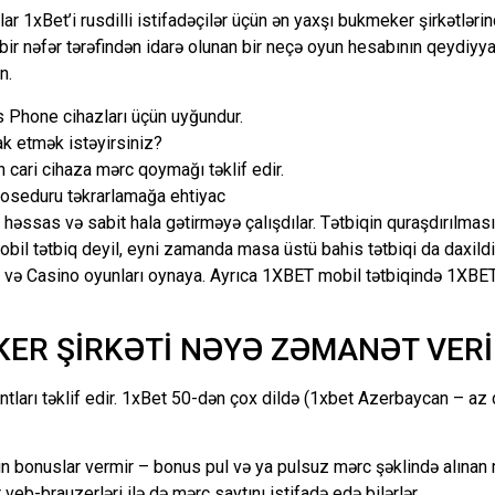
ar 1xBet’i rusdilli istifadəçilər üçün ən yaxşı bukmeker şirkətlərind
 nəfər tərəfindən idarə olunan bir neçə oyun hesabının qeydiyyatıd
n.
 Phone cihazları üçün uyğundur.
rak etmək istəyirsiniz?
cari cihaza mərc qoymağı təklif edir.
roseduru təkrarlamağa ehtiyac
yi həssas və sabit hala gətirməyə çalışdılar. Tətbiqin quraşdırılm
bil tətbiq deyil, eyni zamanda masa üstü bahis tətbiqi da daxild
to və Casino oyunları oynaya. Ayrıca 1XBET mobil tətbiqində 1XBET
ER ŞİRKƏTİ NƏYƏ ZƏMANƏT VERİ
tları təklif edir. 1xBet 50-dən çox dildə (1xbet Azerbaycan – az
ün bonuslar vermir – bonus pul və ya pulsuz mərc şəklində alınan 
b-brauzerləri ilə də mərc saytını istifadə edə bilərlər.