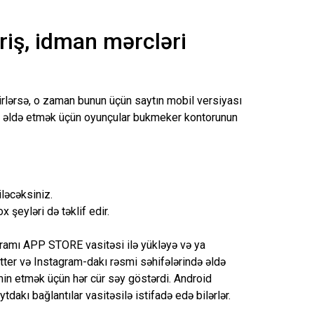
riş, idman mərcləri
irlərsə, o zaman bunun üçün saytın mobil versiyası
ını əldə etmək üçün oyunçular bukmeker kontorunun
iləcəksiniz.
 şeyləri də təklif edir.
oqramı APP STORE vasitəsi ilə yükləyə və ya
itter və Instagram-dakı rəsmi səhifələrində əldə
əmin etmək üçün hər cür səy göstərdi. Android
dakı bağlantılar vasitəsilə istifadə edə bilərlər.