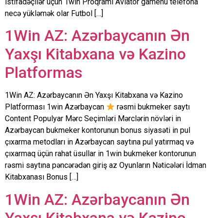
istifadəçilər üçün 1win Proqramı Aviator gamenu telefona
necə yükləmək olar Futbol […]
1Win AZ: Azərbaycanın Ən
Yaxşı Kitabxana və Kazino
Platformas
1Win AZ: Azərbaycanın Ən Yaxşı Kitabxana və Kazino
Platforması 1win Azərbaycan
rəsmi bukmeker saytı
Content Populyar Mərc Seçimləri Mərclərin növləri in
Azərbaycan bukmeker kontorunun bonus siyasəti in pul
çıxarma metodları in Azərbaycan saytına pul yatırmaq və
çıxarmaq üçün rahat üsullar in 1win bukmeker kontorunun
rəsmi saytına pəncərədən giriş az Oyunların Nəticələri İdman
Kitabxanası Bonus […]
1Win AZ: Azərbaycanın Ən
Yaxşı Kitabxana və Kazino