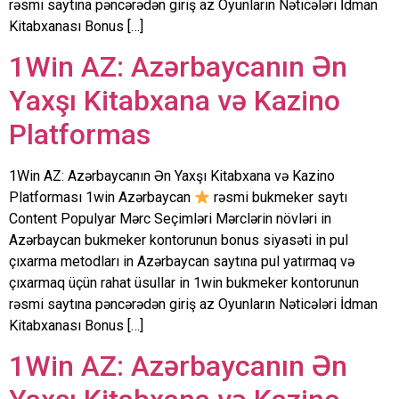
rəsmi saytına pəncərədən giriş az Oyunların Nəticələri İdman
Kitabxanası Bonus […]
1Win AZ: Azərbaycanın Ən
Yaxşı Kitabxana və Kazino
Platformas
1Win AZ: Azərbaycanın Ən Yaxşı Kitabxana və Kazino
Platforması 1win Azərbaycan
rəsmi bukmeker saytı
Content Populyar Mərc Seçimləri Mərclərin növləri in
Azərbaycan bukmeker kontorunun bonus siyasəti in pul
çıxarma metodları in Azərbaycan saytına pul yatırmaq və
çıxarmaq üçün rahat üsullar in 1win bukmeker kontorunun
rəsmi saytına pəncərədən giriş az Oyunların Nəticələri İdman
Kitabxanası Bonus […]
1Win AZ: Azərbaycanın Ən