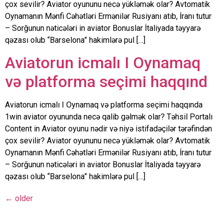
çox sevilir? Aviator oyununu necə yükləmək olar? Avtomatik
Oynamanın Mənfi Cəhətləri Ermənilər Rusiyanı atıb, İranı tutur
– Sorğunun nəticələri in aviator Bonuslar İtaliyada təyyarə
qəzası olub “Barselona” hakimlərə pul […]
Aviatorun icmalı I Oynamaq
və platforma seçimi haqqınd
Aviatorun icmalı I Oynamaq və platforma seçimi haqqında
1win aviator oyununda necə qalib gəlmək olar? Təhsil Portalı
Content in Aviator oyunu nədir və niyə istifadəçilər tərəfindən
çox sevilir? Aviator oyununu necə yükləmək olar? Avtomatik
Oynamanın Mənfi Cəhətləri Ermənilər Rusiyanı atıb, İranı tutur
– Sorğunun nəticələri in aviator Bonuslar İtaliyada təyyarə
qəzası olub “Barselona” hakimlərə pul […]
←
older