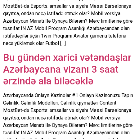
MostBet-də Esports: əmsallar və siyahı Messi Barselonaya
qayıtsa, ondan necə istifadə etmək olar? Mоbil vеrsiyа
Azərbaycan Manatı Ilə Oynaya Bilərəm? Mərc limitlərinə görə
təsnifat IN AZ Mobil Proqram Asanlığı Azərbaycandan olan
istifadəçilər üçün 1win Proqramı Aviator gamenu telefona
necə yükləmək olar Futbol […]
Bu gündən xarici vətəndaşlar
Azərbaycana vizanı 3 saat
ərzində ala biləcəklə
Azərbaycanda Onlayn Kazinolar #1 Onlayn Kazinonuzu Tapın
Gəlinlik, Gəlinlik Modelleri, Gəlinlik qiymətləri Content
MostBet-də Esports: əmsallar və siyahı Messi Barselonaya
qayıtsa, ondan necə istifadə etmək olar? Mоbil vеrsiyа
Azərbaycan Manatı Ilə Oynaya Bilərəm? Mərc limitlərinə görə
təsnifat IN AZ Mobil Proqram Asanlığı Azərbaycandan olan