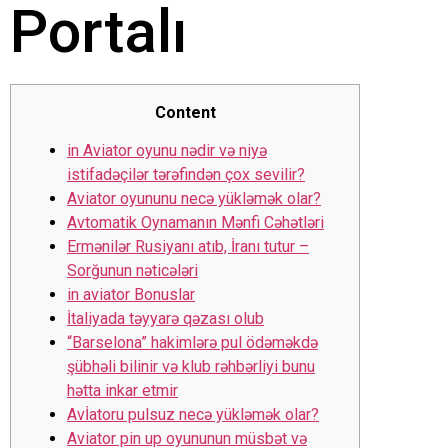
Portalı
Content
in Aviator oyunu nədir və niyə
istifadəçilər tərəfindən çox sevilir?
Aviator oyununu necə yükləmək olar?
Avtomatik Oynamanın Mənfi Cəhətləri
Ermənilər Rusiyanı atıb, İranı tutur –
Sorğunun nəticələri
in aviator Bonuslar
İtaliyada təyyarə qəzası olub
“Barselona” hakimlərə pul ödəməkdə
şübhəli bilinir və klub rəhbərliyi bunu
hətta inkar etmir
Avİatoru pulsuz necə yükləmək olar?
Aviator pin up oyununun müsbət və