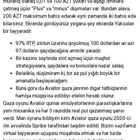
müvafiq olaraq 0,01 və 100 AZT yuxarı və aşağı limitlərə
çatmaq üçün “Plus” və “minus” düymələri var. Bundan əlavə,
200 AZT maksimum bahis edərək eyni zamanda iki bahis edə
bilərsiniz. Ekranda gördüyünüz yeganə şey ekranda Yüksələn
bir təyyarədir.
97% RTP, slotun üzərinə qoyulmuş 100 dollardan ən azı
97 dolların qayıdacağına əminlik yaradır.
Bir kazino saytında slot açmaq üçün məşhur
strategiyalara, qaydalara və bonuslara nəzər salaq.
Beləliklə, düşünürəm ki, bir az pul yığıb böyük bir
əmanətlə başlayacağam.
Buna görə də Aviator qəza janrının digər tətbiqlərinin
həmişə müqayisə edildiyi etalon hesab olunur.
Qəza oyunu Aviator qumar emulyatorlarının pərəstişkarlarına
yeni mexanika və hər 3 raundda real pul qazanmaq şansı
verdi. Mən öyrənə bildiyim kimi Aviator qəza oyunu 2020-ci
ilin əvvəlində Spribe tərəfindən təqdim edildi. Bizim vəzifəmiz
virtual təyyarənin uçuşunu müşahidə etmək və hər turda