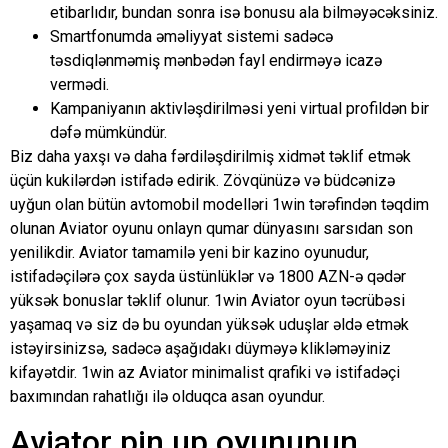
etibarlıdır, bundan sonra isə bonusu ala bilməyəcəksiniz.
Smartfonumda əməliyyat sistemi sadəcə
təsdiqlənməmiş mənbədən fayl endirməyə icazə
vermədi.
Kampaniyanın aktivləşdirilməsi yeni virtual profildən bir
dəfə mümkündür.
Biz daha yaxşı və daha fərdiləşdirilmiş xidmət təklif etmək
üçün kukilərdən istifadə edirik. Zövqünüzə və büdcənizə
uyğun olan bütün avtomobil modelləri 1win tərəfindən təqdim
olunan Aviator oyunu onlayn qumar dünyasını sarsıdan son
yenilikdir. Aviator tamamilə yeni bir kazino oyunudur,
istifadəçilərə çox sayda üstünlüklər və 1800 AZN-ə qədər
yüksək bonuslar təklif olunur. 1win Aviator oyun təcrübəsi
yaşamaq və siz də bu oyundan yüksək uduşlar əldə etmək
istəyirsinizsə, sadəcə aşağıdakı düyməyə klikləməyiniz
kifayətdir. 1win az Aviator minimalist qrafiki və istifadəçi
baxımından rahatlığı ilə olduqca asan oyundur.
Aviator pin up oyununun