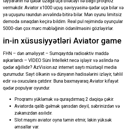
təyyarənin nə qədər uzağa uça biləcəyi ilə bağlı proqnoz
verməkdir. Aviator x1000 uçuş səviyyəsinə qədər uça bilər və
ya uçuşunu raundun əvvəlində bitirə bilər. Mən oyunu limitsiz
demoda sınaqdan keçirə bildim. Real pul rejimində oyunçular
5000-dən çox mərc məbləğinin ödənilməsini gözləyirlər.
in-in xüsusiyyətləri Aviator game
FHN – dən əməliyyat – Sumqayıtda radioaktiv maddə
aşkarlandı – VİDEO Süni İntellekt necə işləyir və əslində nə
qədər ağıllıdır? AzVision.az internet saytı müstəqil media
qurumudur. Sayt ölkənin və dünyanın hadisələrini izləyir, təhlil
edir və oxuculara çatdırır. Buna baxmayaraq Aviator kifayət
qədər populyar oyundur.
Proqramı yükləmək və quraşdırmaq 2 dəqiqə çəkir.
Aviatorda qalib gəlmək şansdan deyil, səbrinizdən və
zəkanızdan asılıdır.
Slot maşını aviator oyna təmin etmir, lakin yüksək
əmsallar var.