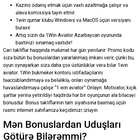
Kazino ödəniş etmək üçün vaxtı azaltmağa çalışır və
əlavə komissiya təyin etmir.
1win qumar klubu Windows və MacOS üçün versiyanı
buraxır.
Artıq sizin də 1Win Aviator Azərbaycan oyununda
bəxtinizi sınamaq vaxtıdır!
Cari təkliflər haqqında məlumat hər gün yenilənir. Promo kodu
sizə bütün bu bonuslardan yararlanmaq imkanı verir, çünki bu,
oyun oynayarkən sizə daha çox üstünlüklər verə bilər 1win
aviator. 1Win bukmeker kontoru istifadəçilərini
təəccübləndirməyə və beləliklə, onları oynamağa
həvəsləndirməyə çalışır “1 win aviator” Onlayn. Motivator, kiçik
şərtlər yerinə yetirildiyi təqdirdə hər bir oyunçunun ala biləcəyi
bonusdur. Bonus təkliflərinin tam siyahısına baxmaq üçün
rəsmi internet səhifəmizə keçidimizi izləyin.
Mən Bonuslardan Uduşları
Götürə Bilərəmmi?