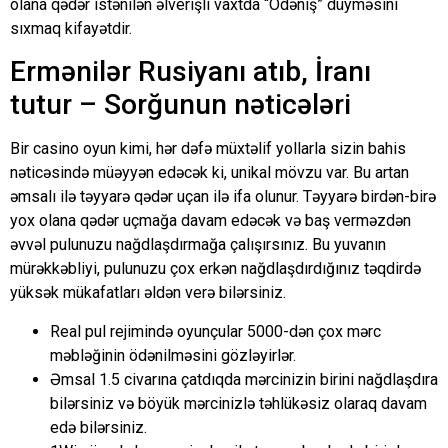
olana qədər istənilən əlverişli vaxtda “Ödəniş” düyməsini
sıxmaq kifayətdir.
Ermənilər Rusiyanı atıb, İranı
tutur – Sorğunun nəticələri
Bir casino oyun kimi, hər dəfə müxtəlif yollarla sizin bahis
nəticəsində müəyyən edəcək ki, unikal mövzu var. Bu artan
əmsalı ilə təyyarə qədər uçan ilə ifa olunur. Təyyarə birdən-birə
yox olana qədər uçmağa davam edəcək və baş verməzdən
əvvəl pulunuzu nağdlaşdırmağa çalışırsınız. Bu yuvanın
mürəkkəbliyi, pulunuzu çox erkən nağdlaşdırdığınız təqdirdə
yüksək mükafatları əldən verə bilərsiniz.
Real pul rejimində oyunçular 5000-dən çox mərc
məbləğinin ödənilməsini gözləyirlər.
Əmsal 1.5 civarına çatdıqda mərcinizin birini nağdlaşdıra
bilərsiniz və böyük mərcinizlə təhlükəsiz olaraq davam
edə bilərsiniz.