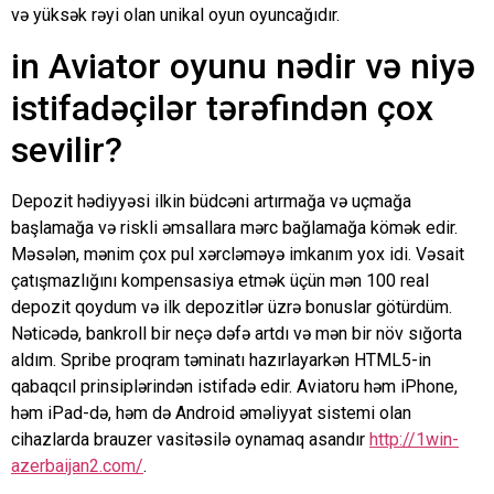
və yüksək rəyi olan unikal oyun oyuncağıdır.
in Aviator oyunu nədir və niyə
istifadəçilər tərəfindən çox
sevilir?
Depozit hədiyyəsi ilkin büdcəni artırmağa və uçmağa
başlamağa və riskli əmsallara mərc bağlamağa kömək edir.
Məsələn, mənim çox pul xərcləməyə imkanım yox idi. Vəsait
çatışmazlığını kompensasiya etmək üçün mən 100 real
depozit qoydum və ilk depozitlər üzrə bonuslar götürdüm.
Nəticədə, bankroll bir neçə dəfə artdı və mən bir növ sığorta
aldım. Spribe proqram təminatı hazırlayarkən HTML5-in
qabaqcıl prinsiplərindən istifadə edir. Aviatoru həm iPhone,
həm iPad-də, həm də Android əməliyyat sistemi olan
cihazlarda brauzer vasitəsilə oynamaq asandır
http://1win-
azerbaijan2.com/
.