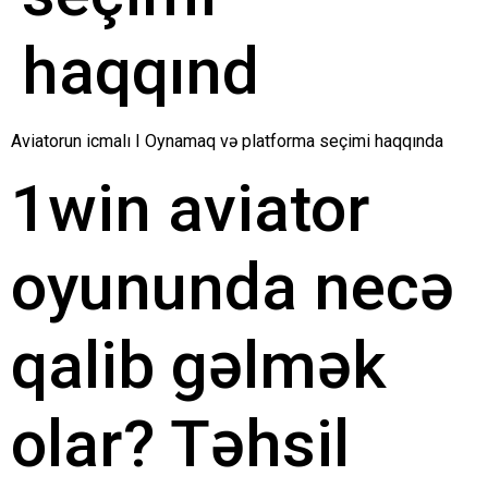
haqqınd
Aviatorun icmalı I Oynamaq və platforma seçimi haqqında
1win aviator
oyununda necə
qalib gəlmək
olar? Təhsil