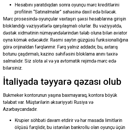
Hesabını yaratdıqdan sonra oyunçu mərc kreditlərini
profilinin “Satınalmalar” sahəsinə daxil edə biləcək.
Mərc prosesində oyunçular vaxtaşırı şəxsi hesablarına girişin
bloklandığı vəziyyətlərlə qarşılaşmalı olurlar. Bu vəziyyətdə,
dəstək xidmətinin nümayəndələrindən tələb oluna bilən aviator
oyna kömək edəcəkdir. Rəsmi saytın güzgüsü funksionallığına
görə orijinaldan fərqlənmir. Fərq yalnız addadır, bu, axtarış
botunu çaşdırmalı, kazino səhifəsini bloklama anını təxirə
salmalıdır. Siz slota əl və ya avtomatik rejimdə mərc edə
bilərsiniz.
İtaliyada təyyarə qəzası olub
Bukmeker kontorunun yaşına baxmayaraq, kontora böyük
tələbat var. Müştərilərin əksəriyyəti Rusiya və
Azərbaycandadır.
Krupier söhbəti davam etdirir və hər masada limitlərin
ölçüsü fərqlidir, bu istənilən bankrollu olan oyunçu üçün