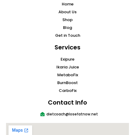
Home
About Us
Shop
Blog
Get in Touch
Services
Exipure
Ikaria Juice
MetaboFix
BurnBoost
CarboFix
Contact Info
dietcoach@losefatnow.net