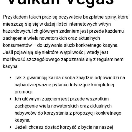
Przykładem takich prac są oczywiście bezpłatne spiny, które
mieszczą się się w dużej ilości internetowych witryn
hazardowych. Ich głównym zadaniem jest przede każdemu
zachęcenie wielu nowatorskich oraz aktualnych
konsumentów – do używania służb konkretnego kasyna.
Jeśli pojawiają się niektóre wątpliwości, wtedy jest
możliwość szczegółowego zapoznania się z regulaminem
kasyna.
Tak z gwarancją każda osoba znajdzie odpowiedzi na
najbardziej ważne pytania dotyczące kompletnej
promocji.
Ich głównym zajęciem jest przede wszystkim
zachęcenie wielu nowatorskich oraz aktualnych
nabywców do korzystania z propozycji konkretnego
kasyna.
Jeżeli chcesz dostać korzyść z bycia na naszej