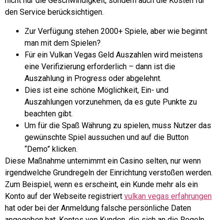
nicht nur die Geschwindigkeit, sondern auch die Kosten für
den Service berücksichtigen.
Zur Verfügung stehen 2000+ Spiele, aber wie beginnt
man mit dem Spielen?
Für ein Vulkan Vegas Geld Auszahlen wird meistens
eine Verifizierung erforderlich – dann ist die
Auszahlung in Progress oder abgelehnt.
Dies ist eine schöne Möglichkeit, Ein- und
Auszahlungen vorzunehmen, da es gute Punkte zu
beachten gibt.
Um für die Spaß Währung zu spielen, muss Nutzer das
gewünschte Spiel aussuchen und auf die Button
“Demo” klicken.
Diese Maßnahme unternimmt ein Casino selten, nur wenn
irgendwelche Grundregeln der Einrichtung verstoßen werden.
Zum Beispiel, wenn es erscheint, ein Kunde mehr als ein
Konto auf der Webseite registriert
vulkan vegas erfahrungen
hat oder bei der Anmeldung falsche persönliche Daten
angegeben hat. Kontos von Kunden, die sich an die Regeln