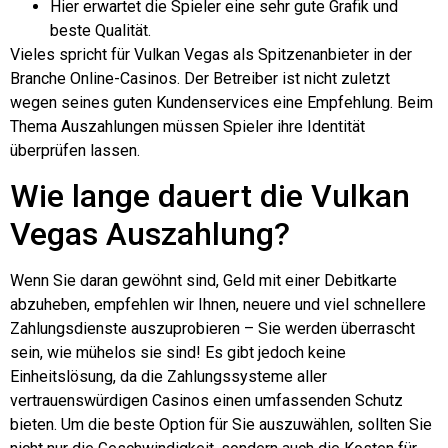
Hier erwartet die Spieler eine sehr gute Grafik und
beste Qualität.
Vieles spricht für Vulkan Vegas als Spitzenanbieter in der
Branche Online-Casinos. Der Betreiber ist nicht zuletzt
wegen seines guten Kundenservices eine Empfehlung. Beim
Thema Auszahlungen müssen Spieler ihre Identität
überprüfen lassen.
Wie lange dauert die Vulkan
Vegas Auszahlung?
Wenn Sie daran gewöhnt sind, Geld mit einer Debitkarte
abzuheben, empfehlen wir Ihnen, neuere und viel schnellere
Zahlungsdienste auszuprobieren – Sie werden überrascht
sein, wie mühelos sie sind! Es gibt jedoch keine
Einheitslösung, da die Zahlungssysteme aller
vertrauenswürdigen Casinos einen umfassenden Schutz
bieten. Um die beste Option für Sie auszuwählen, sollten Sie