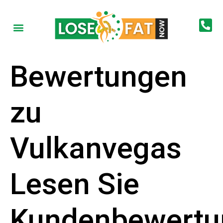
Bewertungen
zu
Vulkanvegas
Lesen Sie
Kundenbewertu