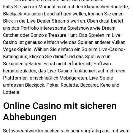
Falls Sie sich im Moment nicht mit den klassischen Roulette,
Blackjack Varianten beschäftigen wollen, können Sie einen
Blick in die Live Dealer Streams werfen. Oben drauf bietet
uns das Portfolio interessante Spielshows wie Dream
Catcher oder Gonzo’s Treasure Hunt. Das Spielen im Live-
Casino ist genauso einfach wie das Spielen anderer Vulkan
Vegas-Spiele. Wählen Sie einfach ein Spielim Live-Casino-
Katalog aus, klicken Sie darauf und das Spiel wird in
Sekunden geladen. Es ist nicht erforderlich, Software
herunterzuladen, das Live-Casino funktioniert auf mehreren
Plattformen, einschließlich Mobilgeräten. Live-Spiele
umfassen Blackjack, Poker, Roulette, Baccarat, Keno und
Lotterie.
Online Casino mit sicheren
Abhebungen
Softwareentwickler suchen sich sehr sorgfältig aus, mit wem