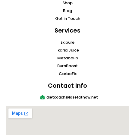
Shop
Blog
Get in Touch
Services
Exipure
Ikaria Juice
MetaboFix
BurnBoost
CarboFix
Contact Info
dietcoach@losefatnow.net