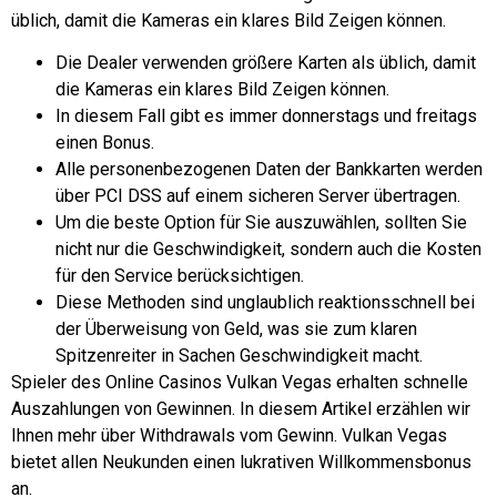
üblich, damit die Kameras ein klares Bild Zeigen können.
Die Dealer verwenden größere Karten als üblich, damit
die Kameras ein klares Bild Zeigen können.
In diesem Fall gibt es immer donnerstags und freitags
einen Bonus.
Alle personenbezogenen Daten der Bankkarten werden
über PCI DSS auf einem sicheren Server übertragen.
Um die beste Option für Sie auszuwählen, sollten Sie
nicht nur die Geschwindigkeit, sondern auch die Kosten
für den Service berücksichtigen.
Diese Methoden sind unglaublich reaktionsschnell bei
der Überweisung von Geld, was sie zum klaren
Spitzenreiter in Sachen Geschwindigkeit macht.
Spieler des Online Casinos Vulkan Vegas erhalten schnelle
Auszahlungen von Gewinnen. In diesem Artikel erzählen wir
Ihnen mehr über Withdrawals vom Gewinn. Vulkan Vegas
bietet allen Neukunden einen lukrativen Willkommensbonus
an.