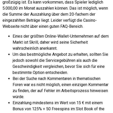
großzügig ist. Es kann vorkommen, dass Spieler lediglich
5.000,00 im Monat auszahlen können. Das ist möglich, wenn
die Summe der Auszahlung über dem 20-fachem der
eingezahlten Beträge liegt. Leider verfügt die Casino-
Webseite nicht über einen guten FAQ-Bereich.
Eines der größten Online-Wallet-Unternehmen auf dem
Markt ist Skrill, daher wird seine Sicherheit
wahrscheinlich anerkannt.
Um das bestmögliche Angebot zu erhalten, sollten Sie
jedoch sowohl die Servicegebühren als auch die
Geschwindigkeit vergleichen, bevor Sie sich für eine
bestimmte Option entscheiden.
Bei der Suche nach Kommentaren in thematischen
Foren war es nicht möglich, einen einzigen Kommentar
zu finden, der auf Fehler im Arbeitsprozess hinweisen
würde.
Einzahlung mindestens im Wert von 15 € mit einem
Bonus von 125% + 50 Freespins im Slot Book of the