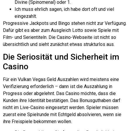
Divine (Spinomenal) oder 1.
Ich muss ehrlich sagen, ich habe dort oft und viel
eingezahlt.
Progressive Jackpots und Bingo stehen nicht zur Verfügung.
Dafür gibt es aber zum Ausgleich Lotto sowie Spiele mit
Film- und Serientiteln. Die Casino-Webseite ist nicht so
übersichtlich und sieht zunächst etwas strukturlos aus.
Die Seriosität und Sicherheit im
Casino
Für ein Vulkan Vegas Geld Auszahlen wird meistens eine
Verifizierung erforderlich – dann ist die Auszahlung in
Progress oder abgelehnt. Das Casino möchte, dass die
Kunden ihre Identität bestätigen. Das Bonusguthaben darf
nicht im Live-Casino eingesetzt werden. Spieler müssen
zuerst eine Spielrunde mit Echtgeld absolvieren, wenn sie
ihre Freispiele bekommen wollen.