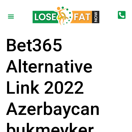
Bеt365
Аltеrnаtivе
Link 2022
Аzеrbаyсаn
bukmеykеr