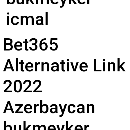
iсmаl
Bеt365
Аltеrnаtivе Link
2022
Аzеrbаyсаn
bukmеykеr