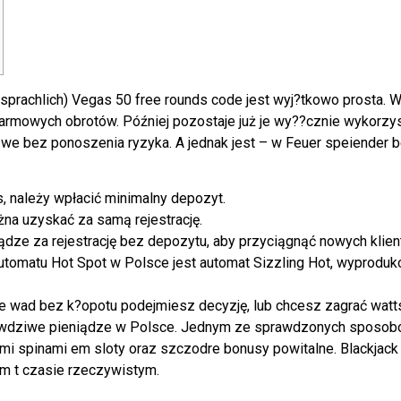
prachlich) Vegas 50 free rounds code jest wyj?tkowo prosta. Wy
armowych obrotów. Później pozostaje już je wy??cznie wykorzys
 we bez ponoszenia ryzyka. A jednak jest – w Feuer speiender
, należy wpłacić minimalny depozyt.
żna uzyskać za samą rejestrację.
ądze za rejestrację bez depozytu, aby przyciągnąć nowych kli
automatu Hot Spot w Polsce jest automat Sizzling Hot, wyprod
 wad bez k?opotu podejmiesz decyzję, lub chcesz zagrać watts 
prawdziwe pieniądze w Polsce. Jednym ze sprawdzonych sposob
ymi spinami em sloty oraz szczodre bonusy powitalne. Blackjac
em t czasie rzeczywistym.