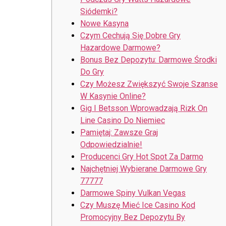
Siódemki?
Nowe Kasyna
Czym Cechują Się Dobre Gry
Hazardowe Darmowe?
Bonus Bez Depozytu: Darmowe Środki
Do Gry
Czy Możesz Zwiększyć Swoje Szanse
W Kasynie Online?
Gig I Betsson Wprowadzają Rizk On
Line Casino Do Niemiec
Pamiętaj: Zawsze Graj
Odpowiedzialnie!
Producenci Gry Hot Spot Za Darmo
Najchętniej Wybierane Darmowe Gry
77777
Darmowe Spiny Vulkan Vegas
Czy Muszę Mieć Ice Casino Kod
Promocyjny Bez Depozytu By