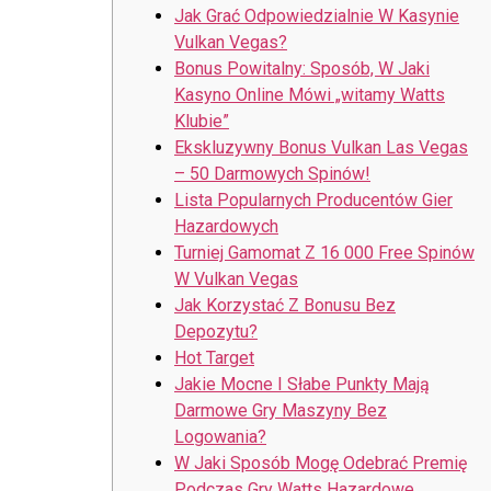
Jak Grać Odpowiedzialnie W Kasynie
Vulkan Vegas?
Bonus Powitalny: Sposób, W Jaki
Kasyno Online Mówi „witamy Watts
Klubie”
Ekskluzywny Bonus Vulkan Las Vegas
– 50 Darmowych Spinów!
Lista Popularnych Producentów Gier
Hazardowych
Turniej Gamomat Z 16 000 Free Spinów
W Vulkan Vegas
Jak Korzystać Z Bonusu Bez
Depozytu?
Hot Target
Jakie Mocne I Słabe Punkty Mają
Darmowe Gry Maszyny Bez
Logowania?
W Jaki Sposób Mogę Odebrać Premię
Podczas Gry Watts Hazardowe