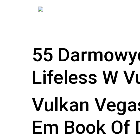
55 Darmowyc
Lifeless W V
Vulkan Vega
Em Book Of 