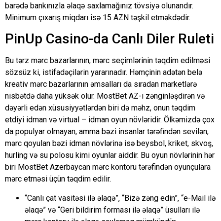
barədə bankınızla əlaqə saxlamağınız tövsiyə olunandır.
Minimum çıxarış miqdarı isə 15 AZN təşkil etməkdədir.
PinUp Casino-da Canlı Diler Ruleti
Bu tərz mərc bazarlarının, mərc seçimlərinin təqdim edilməsi
sözsüz ki, istifadəçilərin yararınadır. Həmçinin adətən belə
kreativ mərc bazarlarının əmsalları da sıradan marketlərə
nisbətdə daha yüksək olur. MostBet AZ-ı zənginləşdirən və
dəyərli edən xüsusiyyətlərdən biri də məhz, onun təqdim
etdiyi idman və virtual – idman oyun növləridir. Ölkəmizdə çox
da populyar olmayan, amma bəzi insanlar tərəfindən sevilən,
mərc qoyulan bəzi idman növlərinə isə beysbol, kriket, skvoş,
hurling və su polosu kimi oyunlar aiddir. Bu oyun növlərinin hər
biri MostBet Azerbaycan mərc kontoru tərəfindən oyunçulara
mərc etməsi üçün təqdim edilir.
“Canlı çat vasitəsi ilə əlaqə”, “Bizə zəng edin”, “e-Mail ilə
əlaqə” və “Geri bildirim forması ilə əlaqə” üsulları ilə