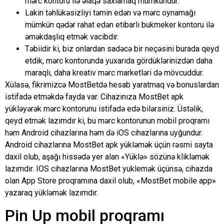
mərc kontoru ilə əlaqə saxlamaq mümkündür.
Lakin təhlükəsizliyi təmin edən və mərc oynamağı
mümkün qədər rahat edən etibarlı bukmeker kontoru ilə
əməkdaşlıq etmək vacibdir.
Təbiidir ki, biz onlardan sadəcə bir neçəsini burada qeyd
etdik, mərc kontorunda yuxarıda gördüklərinizdən daha
maraqlı, daha kreativ mərc marketləri də mövcuddur.
Xülasə, fikrimizcə MostBetdə hesab yaratmaq və bonuslardan
istifadə etməkdə fayda var. Cihazınıza MostBet apk
yükləyərək mərc kontorunu istifadə edə bilərsiniz. Üstəlik,
qeyd etmək lazımdır ki, bu mərc kontorunun mobil proqramı
həm Android cihazlarına həm də iOS cihazlarına uyğundur.
Android cihazlarına MostBet apk yükləmək üçün rəsmi sayta
daxil olub, aşağı hissədə yer alan «Yüklə» sözünə klikləmək
lazımdır. IOS cihazlarına MostBet yuklemək üçünsə, cihazda
olan App Store proqramına daxil olub, «MostBet mobile app»
yazaraq yükləmək lazımdır.
Pin Up mobil proqramı