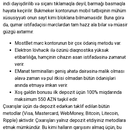
indi dəyişdirilib və siçanı tıklamaqla deyil, barmağı basmaqla
həyata keçirilir. Bukmeker kontorunun mobil tətbiqinin mühüm
xüsusiyyəti onun sayt kimi bloklana bilməməsidir. Buna görə
də, qumar istifadəçisi mərclərdən tam həzz ala bilər və müasir
güzgü axtarmır.
MostBet mərc kontorunun bir çox ödəniş metodu var.
Elektron lövhəcik ilə özünü diaqnostika yüksək
etibarlılığa, həmçinin cihazın asan istifadəsinə zəmanət
verir.
EManat terminalları geniş əhatə dairəsinə malik olması
əlavə zaman və pul itkisi olmadan bütün ödənişləri
anında etməyə imkan verir.
Xoş gəldin bonusu ilk depozit üçün 100% miqdarında
maksimum 550 AZN təşkil edir.
Çıxarışlar üçün də depozit edərkən təklif edilən bütün
metodlar (Visa, Mastercard, WebMoney, Bitcoin, Litecoin,
Ripple) aktivdir. Çıxarışları yalnız depozit etdiyiniz metodlara
etmək mümkündür. Bu kimi halların qarşısını almaq üçün, bu