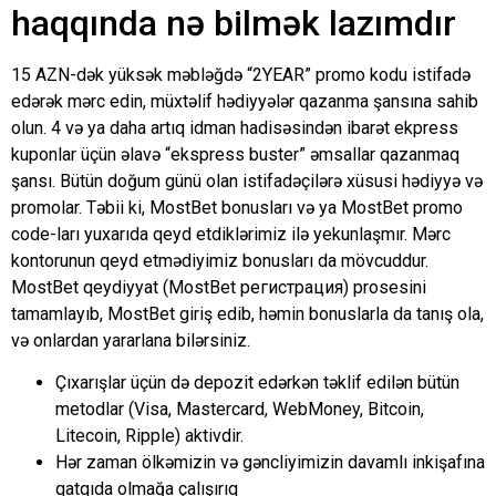
haqqında nə bilmək lazımdır
15 AZN-dək yüksək məbləğdə “2YEAR” promo kodu istifadə
edərək mərc edin, müxtəlif hədiyyələr qazanma şansına sahib
olun. 4 və ya daha artıq idman hadisəsindən ibarət ekpress
kuponlar üçün əlavə “ekspress buster” əmsallar qazanmaq
şansı. Bütün doğum günü olan istifadəçilərə xüsusi hədiyyə və
promolar. Təbii ki, MostBet bonusları və ya MostBet promo
code-ları yuxarıda qeyd etdiklərimiz ilə yekunlaşmır. Mərc
kontorunun qeyd etmədiyimiz bonusları da mövcuddur.
MostBet qeydiyyat (MostBet регистрация) prosesini
tamamlayıb, MostBet giriş edib, həmin bonuslarla da tanış ola,
və onlardan yararlana bilərsiniz.
Çıxarışlar üçün də depozit edərkən təklif edilən bütün
metodlar (Visa, Mastercard, WebMoney, Bitcoin,
Litecoin, Ripple) aktivdir.
Hər zaman ölkəmizin və gəncliyimizin davamlı inkişafına
qatqıda olmağa çalışırıq