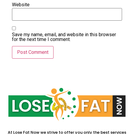
Website
Save my name, email, and website in this browser
for the next time I comment.
At Lose Fat Now we strive to offer you only the best services