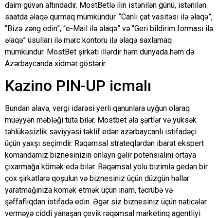
daim güvən altındadır. MostBetlə ilin istənilən günü, istənilən
saatda əlaqə qurmaq mümkündür. “Canlı çat vasitəsi ilə əlaqə”,
“Bizə zəng edin”, “e-Mail ilə əlaqə” və “Geri bildirim forması ilə
əlaqə” üsulları ilə mərc kontoru ilə əlaqə saxlamaq
mümkündür. MostBet şirkəti illərdir həm dünyada həm də
Azərbaycanda xidmət göstərir.
Kazino PIN-UP icmalı
Bundan əlavə, vergi idarəsi yerli qanunlara uyğun olaraq
müəyyən məbləği tuta bilər. Mostbet əla şərtlər və yüksək
təhlükəsizlik səviyyəsi təklif edən azərbaycanlı istifadəçi
üçün yaxşı seçimdir. Rəqəmsal strateqlərdən ibarət ekspert
komandamız biznesinizin onlayn gəlir potensialını ortaya
çıxarmağa kömək edə bilər. Rəqəmsal yolu bizimlə gedən bir
çox şirkətlərə qoşulun və biznesiniz üçün düzgün həllər
yaratmağınıza kömək etmək üçün inam, təcrübə və
şəffaflıqdan istifadə edin. Əgər siz biznesiniz üçün nəticələr
verməyə ciddi yanaşan çevik rəqəmsal marketinq agentliyi