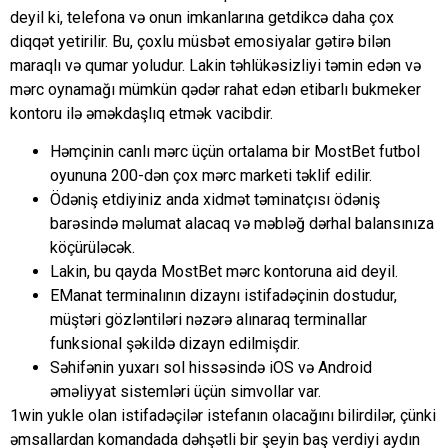
deyil ki, telefona və onun imkanlarına getdikcə daha çox
diqqət yetirilir. Bu, çoxlu müsbət emosiyalar gətirə bilən
maraqlı və qumar yoludur. Lakin təhlükəsizliyi təmin edən və
mərc oynamağı mümkün qədər rahat edən etibarlı bukmeker
kontoru ilə əməkdaşlıq etmək vacibdir.
Həmçinin canlı mərc üçün ortalama bir MostBet futbol
oyununa 200-dən çox mərc marketi təklif edilir.
Ödəniş etdiyiniz anda xidmət təminatçısı ödəniş
barəsində məlumat alacaq və məbləğ dərhal balansınıza
köçürüləcək.
Lakin, bu qayda MostBet mərc kontoruna aid deyil.
EManat terminalının dizaynı istifadəçinin dostudur,
müştəri gözləntiləri nəzərə alınaraq terminallar
funksional şəkildə dizayn edilmişdir.
Səhifənin yuxarı sol hissəsində iOS və Android
əməliyyat sistemləri üçün simvollar var.
1win yukle olan istifadəçilər istefanın olacağını bilirdilər, çünki
əmsallardan komandada dəhşətli bir şeyin baş verdiyi aydın