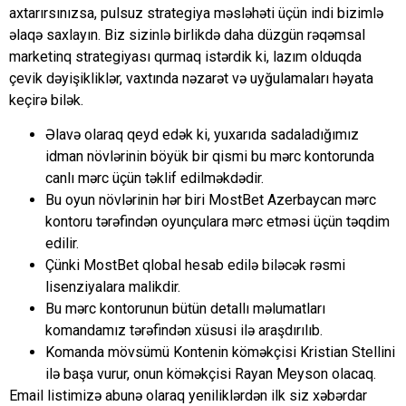
axtarırsınızsa, pulsuz strategiya məsləhəti üçün indi bizimlə
əlaqə saxlayın. Biz sizinlə birlikdə daha düzgün rəqəmsal
marketinq strategiyası qurmaq istərdik ki, lazım olduqda
çevik dəyişikliklər, vaxtında nəzarət və uyğulamaları həyata
keçirə bilək.
Əlavə olaraq qeyd edək ki, yuxarıda sadaladığımız
idman növlərinin böyük bir qismi bu mərc kontorunda
canlı mərc üçün təklif edilməkdədir.
Bu oyun növlərinin hər biri MostBet Azerbaycan mərc
kontoru tərəfindən oyunçulara mərc etməsi üçün təqdim
edilir.
Çünki MostBet qlobal hesab edilə biləcək rəsmi
lisenziyalara malikdir.
Bu mərc kontorunun bütün detallı məlumatları
komandamız tərəfindən xüsusi ilə araşdırılıb.
Komanda mövsümü Kontenin köməkçisi Kristian Stellini
ilə başa vurur, onun köməkçisi Rayan Meyson olacaq.
Email listimizə abunə olaraq yeniliklərdən ilk siz xəbərdar