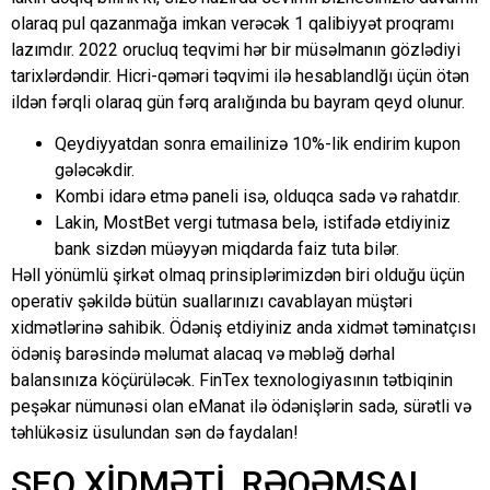
olaraq pul qazanmağa imkan verəcək 1 qalibiyyət proqramı
lazımdır. 2022 orucluq teqvimi hər bir müsəlmanın gözlədiyi
tarixlərdəndir. Hicri-qəməri təqvimi ilə hesablandlğı üçün ötən
ildən fərqli olaraq gün fərq aralığında bu bayram qeyd olunur.
Qeydiyyatdan sonra emailinizə 10%-lik endirim kupon
gələcəkdir.
Kombi idarə etmə paneli isə, olduqca sadə və rahatdır.
Lakin, MostBet vergi tutmasa belə, istifadə etdiyiniz
bank sizdən müəyyən miqdarda faiz tuta bilər.
Həll yönümlü şirkət olmaq prinsiplərimizdən biri olduğu üçün
operativ şəkildə bütün suallarınızı cavablayan müştəri
xidmətlərinə sahibik. Ödəniş etdiyiniz anda xidmət təminatçısı
ödəniş barəsində məlumat alacaq və məbləğ dərhal
balansınıza köçürüləcək. FinTex texnologiyasının tətbiqinin
peşəkar nümunəsi olan eManat ilə ödənişlərin sadə, sürətli və
təhlükəsiz üsulundan sən də faydalan!
SEO XİDMƏTİ, RƏQƏMSAL