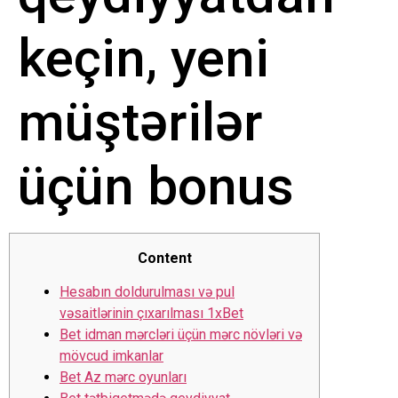
keçin, yeni
müştərilər
üçün bonus
Content
Hesabın doldurulması və pul
vəsaitlərinin çıxarılması 1xBet
Bet idman mərcləri üçün mərc növləri və
mövcud imkanlar
Bet Az mərc oyunları