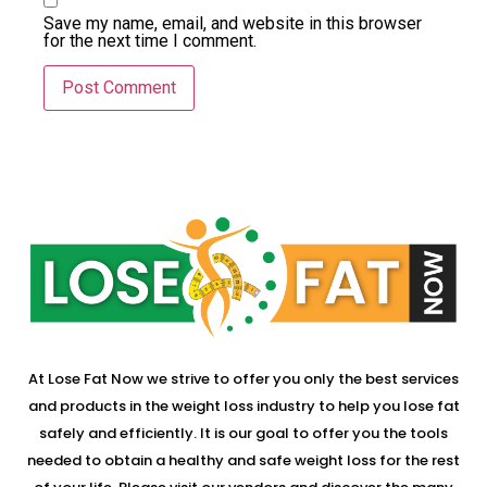
Save my name, email, and website in this browser
for the next time I comment.
At Lose Fat Now we strive to offer you only the best services
and products in the weight loss industry to help you lose fat
safely and efficiently. It is our goal to offer you the tools
needed to obtain a healthy and safe weight loss for the rest