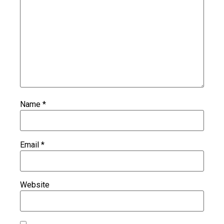
Name
*
Email
*
Website