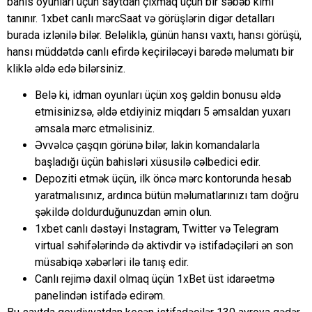
bahis oyunları üçün saytdan çıxmaq üçün bir səbəb kimi
tanınır. 1xbet canlı mərcSaat və görüşlərin digər detalları
burada izlənilə bilər. Beləliklə, günün hansı vaxtı, hansı görüşü,
hansı müddətdə canlı efirdə keçiriləcəyi barədə məlumatı bir
kliklə əldə edə bilərsiniz.
Belə ki, idman oyunları üçün xoş gəldin bonusu əldə
etmisinizsə, əldə etdiyiniz miqdarı 5 əmsaldan yuxarı
əmsala mərc etməlisiniz.
Əvvəlcə çaşqın görünə bilər, lakin komandalarla
başladığı üçün bahisləri xüsusilə cəlbedici edir.
Depoziti etmək üçün, ilk öncə mərc kontorunda hesab
yaratmalısınız, ardınca bütün məlumatlarınızı tam doğru
şəkildə doldurduğunuzdan əmin olun.
1xbet canlı dəstəyi Instagram, Twitter və Telegram
virtual səhifələrində də aktivdir və istifadəçiləri ən son
müsabiqə xəbərləri ilə tanış edir.
Canlı rejimə daxil olmaq üçün 1xBet üst idarəetmə
panelindən istifadə edirəm.