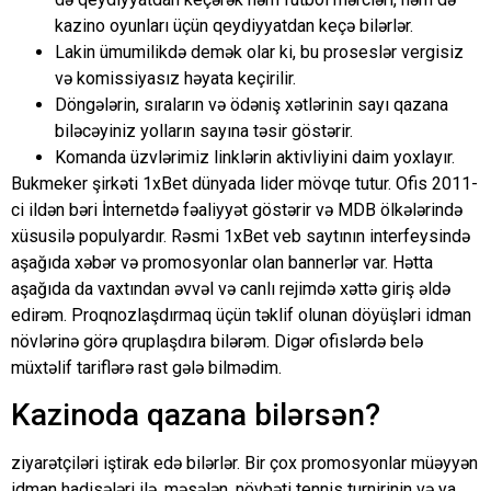
kazino oyunları üçün qeydiyyatdan keçə bilərlər.
Lakin ümumilikdə demək olar ki, bu proseslər vergisiz
və komissiyasız həyata keçirilir.
Döngələrin, sıraların və ödəniş xətlərinin sayı qazana
biləcəyiniz yolların sayına təsir göstərir.
Komanda üzvlərimiz linklərin aktivliyini daim yoxlayır.
Bukmeker şirkəti 1xBet dünyada lider mövqe tutur. Ofis 2011-
ci ildən bəri İnternetdə fəaliyyət göstərir və MDB ölkələrində
xüsusilə populyardır. Rəsmi 1xBet veb saytının interfeysində
aşağıda xəbər və promosyonlar olan bannerlər var. Hətta
aşağıda da vaxtından əvvəl və canlı rejimdə xəttə giriş əldə
edirəm. Proqnozlaşdırmaq üçün təklif olunan döyüşləri idman
növlərinə görə qruplaşdıra bilərəm. Digər ofislərdə belə
müxtəlif tariflərə rast gələ bilmədim.
Kazinoda qazana bilərsən?
ziyarətçiləri iştirak edə bilərlər. Bir çox promosyonlar müəyyən
idman hadisələri ilə, məsələn, növbəti tennis turnirinin və ya