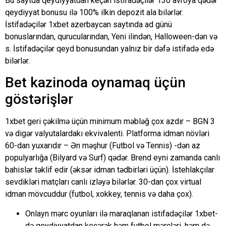
Bu saytda qeydiyyatdan keçən istifadəçilər 130 avroya qədər
qeydiyyat bonusu ilə 100% ilkin depozit ala bilərlər.
İstifadəçilər 1xbet azerbaycan saytında ad günü
bonuslarından, qurucularından, Yeni ilindən, Halloween-dən və
s. İstifadəçilər qeyd bonusundan yalnız bir dəfə istifadə edə
bilərlər.
Bet kazinoda oynamaq üçün
göstərişlər
1xbet geri çəkilmə üçün minimum məbləğ çox azdır – BGN 3
və digər valyutalardakı ekvivalenti. Platforma idman növləri
60-dan yuxarıdır – Ən məşhur (Futbol və Tennis) -dən az
populyarlığa (Bilyard və Surf) qədər. Brend eyni zamanda canlı
bahislər təklif edir (əksər idman tədbirləri üçün). İstehlakçılar
sevdikləri matçları canlı izləyə bilərlər. 30-dan çox virtual
idman mövcuddur (futbol, ​​xokkey, tennis və daha çox).
Onlayn mərc oyunları ilə maraqlanan istifadəçilər 1xbet-
də qeydiyyatdan keçərək həm futbol mərcləri, həm də