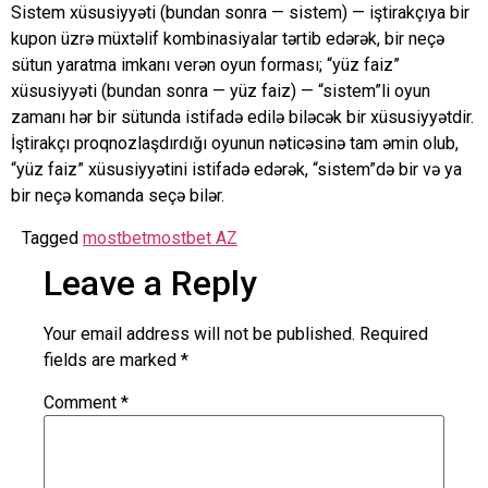
Sistem xüsusiyyəti (bundan sonra — sistem) — iştirakçıya bir
kupon üzrə müxtəlif kombinasiyalar tərtib edərək, bir neçə
sütun yaratma imkanı verən oyun forması; “yüz faiz”
xüsusiyyəti (bundan sonra — yüz faiz) — “sistem”li oyun
zamanı hər bir sütunda istifadə edilə biləcək bir xüsusiyyətdir.
İştirakçı proqnozlaşdırdığı oyunun nəticəsinə tam əmin olub,
“yüz faiz” xüsusiyyətini istifadə edərək, “sistem”də bir və ya
bir neçə komanda seçə bilər.
Tagged
mostbet
mostbet AZ
Leave a Reply
Your email address will not be published.
Required
fields are marked
*
Comment
*