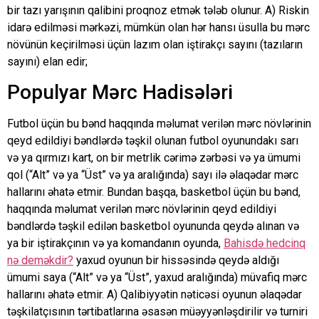
bir tazı yarışının qalibini proqnoz etmək tələb olunur. A) Riskin
idarə edilməsi mərkəzi, mümkün olan hər hansı üsulla bu mərc
növünün keçirilməsi üçün lazım olan iştirakçı sayını (tazıların
sayını) elan edir;
Populyar Mərc Hadisələri
Futbol üçün bu bənd haqqında məlumat verilən mərc növlərinin
qeyd edildiyi bəndlərdə təşkil olunan futbol oyunundakı sarı
və ya qırmızı kart, on bir metrlik cərimə zərbəsi və ya ümumi
qol (“Alt” və ya “Üst” və ya aralığında) sayı ilə əlaqədar mərc
hallarını əhatə etmir. Bundan başqa, basketbol üçün bu bənd,
haqqında məlumat verilən mərc növlərinin qeyd edildiyi
bəndlərdə təşkil edilən basketbol oyununda qeydə alınan və
ya bir iştirakçının və ya komandanın oyunda,
Bahisdə hedcinq
nə deməkdir?
yaxud oyunun bir hissəsində qeydə aldığı
ümumi saya (“Alt” və ya “Üst”, yaxud aralığında) müvafiq mərc
hallarını əhatə etmir. A) Qalibiyyətin nəticəsi oyunun əlaqədar
təşkilatçısının tərtibatlarına əsasən müəyyənləşdirilir və turniri