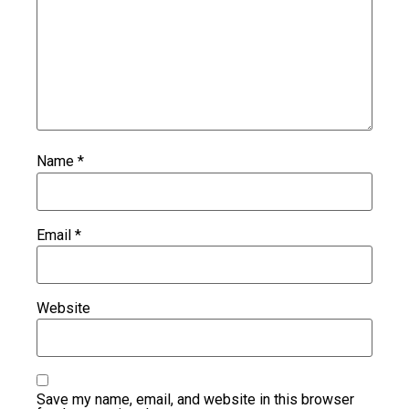
Name
*
Email
*
Website
Save my name, email, and website in this browser