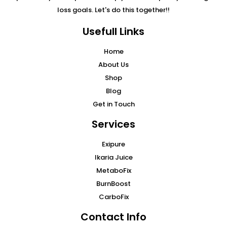
loss goals. Let's do this together!!
Usefull Links
Home
About Us
Shop
Blog
Get in Touch
Services
Exipure
Ikaria Juice
MetaboFix
BurnBoost
CarboFix
Contact Info