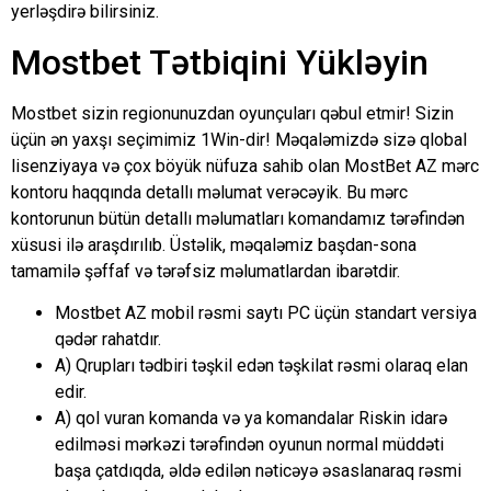
yerləşdirə bilirsiniz.
Mostbet Tətbiqini Yükləyin
Mostbet sizin regionunuzdan oyunçuları qəbul etmir! Sizin
üçün ən yaxşı seçimimiz 1Win-dir! Məqaləmizdə sizə qlobal
lisenziyaya və çox böyük nüfuza sahib olan MostBet AZ mərc
kontoru haqqında detallı məlumat verəcəyik. Bu mərc
kontorunun bütün detallı məlumatları komandamız tərəfindən
xüsusi ilə araşdırılıb. Üstəlik, məqaləmiz başdan-sona
tamamilə şəffaf və tərəfsiz məlumatlardan ibarətdir.
Mostbet AZ mobil rəsmi saytı PC üçün standart versiya
qədər rahatdır.
A) Qrupları tədbiri təşkil edən təşkilat rəsmi olaraq elan
edir.
A) qol vuran komanda və ya komandalar Riskin idarə
edilməsi mərkəzi tərəfindən oyunun normal müddəti
başa çatdıqda, əldə edilən nəticəyə əsaslanaraq rəsmi