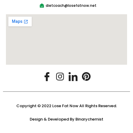
dietcoach@losefatnow.net
Copyright © 2022 Lose Fat Now All Rights Reserved.
Design & Developed By
Binarychemist