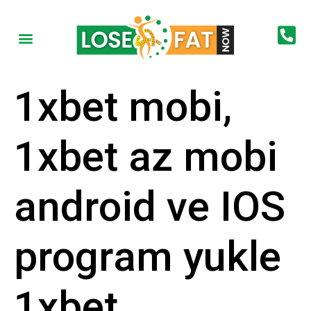
1xbet mobi,
1xbet az mobi
android ve IOS
program yukle
1xbet