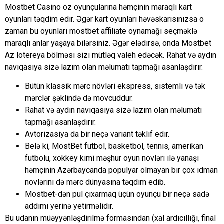
Mostbet Casino öz oyunçularına həmçinin maraqlı kart
oyunları təqdim edir. Əgər kart oyunları həvəskarısınızsa o
zaman bu oyunları mostbet affiliate oynamağı seçməklə
maraqlı anlar yaşaya bilərsiniz. Əgər elədirsə, onda Mostbet
Az lotereya bölməsi sizi mütləq valeh edəcək. Rahat və aydın
naviqasiya sizə lazım olan məlumatı tapmağı asanlaşdırır.
Bütün klassik mərc növləri ekspress, sistemli və tək
mərclər şəklində də mövcuddur.
Rahat və aydın naviqasiya sizə lazım olan məlumatı
tapmağı asanlaşdırır.
Avtorizasiya da bir neçə variant təklif edir.
Belə ki, MostBet futbol, basketbol, tennis, amerikan
futbolu, xokkey kimi məşhur oyun növləri ilə yanaşı
həmçinin Azərbaycanda populyar olmayan bir çox idman
növlərini də mərc dünyasına təqdim edib.
Mostbet-dən pul çıxarmaq üçün oyunçu bir neçə sadə
addımı yerinə yetirməlidir.
Bu udanın müəyyənləşdirilmə formasından (xal ardıcıllığı, final