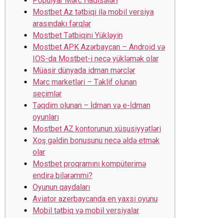
Populyar Mərc Hadisələri
Mostbet Az tətbiqi ilə mobil versiya
arasındakı fərqlər
Mostbet Tətbiqini Yükləyin
Mostbet APK Azərbaycan – Android və
IOS-da Mostbet-i necə yükləmək olar
Müasir dünyada idman mərclər
Mərc marketləri – Təklif olunan
seçimlər
Təqdim olunan – İdman və e-İdman
oyunları
Mostbet AZ kontorunun xüsusiyyətləri
Xoş gəldin bonusunu necə əldə etmək
olar
Mostbet proqramını kompüterimə
endirə bilərəmmi?
Oyunun qaydaları
Aviator azerbaycanda en yaxsi oyunu
Mobil tətbiq və mobil versiyalar