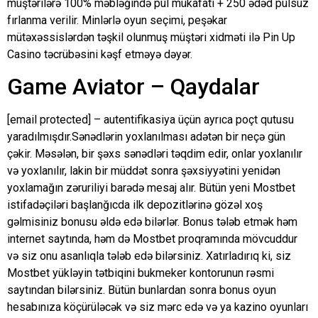
müştərilərə 100% məbləğində pul mükafatı + 250 ədəd pulsuz
fırlanma verilir. Minlərlə oyun seçimi, peşəkar
mütəxəssislərdən təşkil olunmuş müştəri xidməti ilə Pin Up
Casino təcrübəsini kəşf etməyə dəyər.
Game Aviator – Qaydalar
[email protected] – autentifikasiya üçün ayrıca poçt qutusu
yaradılmışdır.Sənədlərin yoxlanılması adətən bir neçə gün
çəkir. Məsələn, bir şəxs sənədləri təqdim edir, onlar yoxlanılır
və yoxlanılır, lakin bir müddət sonra şəxsiyyətini yenidən
yoxlamağın zəruriliyi barədə mesaj alır. Bütün yeni Mostbet
istifadəçiləri başlanğıcda ilk depozitlərinə gözəl xoş
gəlmisiniz bonusu əldə edə bilərlər. Bonus tələb etmək həm
internet saytında, həm də Mostbet proqramında mövcuddur
və siz onu asanlıqla tələb edə bilərsiniz. Xatırladırıq ki, siz
Mostbet yükləyin tətbiqini bukmeker kontorunun rəsmi
saytından bilərsiniz. Bütün bunlardan sonra bonus oyun
hesabınıza köçürüləcək və siz mərc edə və ya kazino oyunları