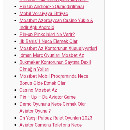
Pin Up Android-ə Quraşdırılması
Mobil Versiyaya Ehtiyac
Mostbet Azerbaycan Casino Yukle &
Indir Apk Android
Pin-up Pinkoinləri Nə Verir?
Ilk Bahis’ I Necə Elemek Olar
Mostbet Az Kontorunun Xüsusiyyətləri
İdman Mərc Oyunları Mosbet Az
Bukmeker Kontorunun Saytına Daxil
Olmağın Yolları
Mostbet Mobil Proqramında Necə
Bonus Əldə Etmək Olar
Casino Mosbet Az
Pin – Up – Da Aviator Game
Demo Oyununa Necə Girmək Olar
Aviator Oyunu ?
Ən Yaxşı Pulsuz Rulet Oyunları 2023
Aviator Gamenu Telefona Necə