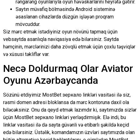
rəngarəng oyunlarıyla oyun həvəskarlarını heyrətə gətirir.
Saytın müvafiq bölməsində Android sisteminə
əsaslanan cihazlarda düzgün işləyən proqram
mövcuddur.
Siz mərc etmək istədiyiniz oyun növünü tapmaq üçün
vebsaytda asanlıqla naviqasiya edə bilərsiniz. Saytda
həmçinin, mərclərinizi daha zövqlü etmək üçün çoxlu təşviqlər
və xüsusi təkliflər var.
Necə Doldurmaq Olar Aviator
Oyunu Azərbaycanda
Sözünü etdiyimiz MostBet зеркало linkləri vasitəsi ilə siz,
rəsmi domen adresi bloklansa da mərc kontoruna daxil ola
biləcəksiniz. Onu da qeyd etmək lazımdır ki, saytımızda sizlər
üçün MostBet зеркало linkləri yerləşdirmişik. Elə indi, bu
linklər vasitəsi ilə də sayta güvənli və etibarlı şəkildə keçid
edə bilərsiniz. Üstəlik, komandamızın üzvləri saytımızda olan
bütün alternative keçid bağlantılarını, o cümlədən MostBet