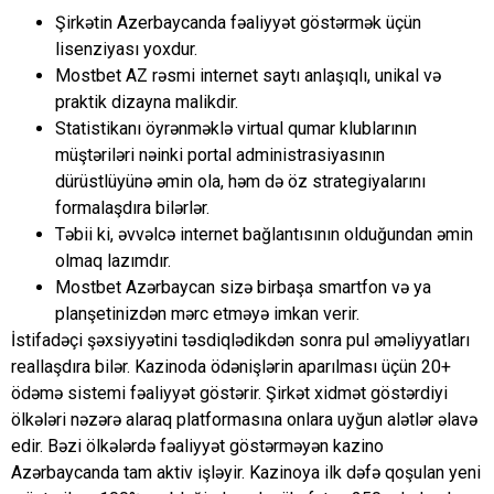
Şirkətin Azerbaycanda fəaliyyət göstərmək üçün
lisenziyası yoxdur.
Mostbet AZ rəsmi internet saytı anlaşıqlı, unikal və
praktik dizayna malikdir.
Statistikanı öyrənməklə virtual qumar klublarının
müştəriləri nəinki portal administrasiyasının
dürüstlüyünə əmin ola, həm də öz strategiyalarını
formalaşdıra bilərlər.
Təbii ki, əvvəlcə internet bağlantısının olduğundan əmin
olmaq lazımdır.
Mostbet Azərbaycan sizə birbaşa smartfon və ya
planşetinizdən mərc etməyə imkan verir.
İstifadəçi şəxsiyyətini təsdiqlədikdən sonra pul əməliyyatları
reallaşdıra bilər. Kazinoda ödənişlərin aparılması üçün 20+
ödəmə sistemi fəaliyyət göstərir. Şirkət xidmət göstərdiyi
ölkələri nəzərə alaraq platformasına onlara uyğun alətlər əlavə
edir. Bəzi ölkələrdə fəaliyyət göstərməyən kazino
Azərbaycanda tam aktiv işləyir. Kazinoya ilk dəfə qoşulan yeni