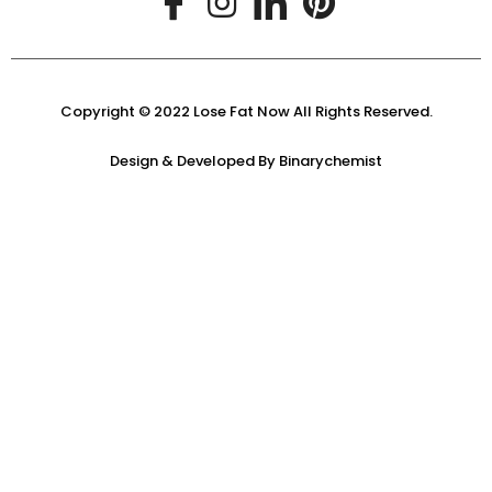
Copyright © 2022 Lose Fat Now All Rights Reserved.
Design & Developed By
Binarychemist