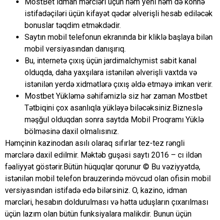
MostBet idman mərcləri üçün həm yeni həm də köhnə
istifadəçiləri üçün kifayət qədər əlverişli hesab ediləcək
bonuslar təqdim etməkdədir.
Saytın mobil telefonun ekranında bir kliklə başlaya bilən
mobil versiyasından danışırıq.
Bu, internetə çıxış üçün jardimalchymist sabit kanal
olduqda, daha yaxşılara istənilən əlverişli vaxtda və
istənilən yerdə xidmətlərə çıxış əldə etməyə imkan verir.
Mostbet Yükləmə səhifəmizlə siz hər zaman Mostbet
Tətbiqini çox asanlıqla yükləyə biləcəksiniz.Bizneslə
məşğul olduqdan sonra saytda Mobil Proqramı Yüklə
bölməsinə daxil olmalısınız.
Həmçinin kazinodan asılı olaraq sıfırlar tez-tez rəngli
mərclərə daxil edilmir. Məktəb guşəsi saytı 2016 – cı ildən
fəaliyyət göstərir.Bütün hüquqlar qorunur © Bu vəziyyətdə,
istənilən mobil telefon brauzerində mövcud olan ofisin mobil
versiyasından istifadə edə bilərsiniz. O, kazino, idman
mərcləri, hesabın doldurulması və hətta uduşların çıxarılması
üçün lazım olan bütün funksiyalara malikdir. Bunun üçün