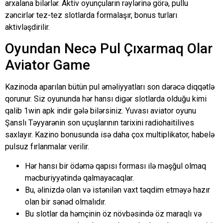
arxalana bilərlər. Aktiv oyunçuların rəylərinə görə, pullu
zəncirlər tez-tez slotlarda formalaşır, bonus turları
aktivləşdirilir.
Oyundan Necə Pul Çıxarmaq Olar
Aviator Game
Kazinoda aparılan bütün pul əməliyyatları son dərəcə diqqətlə
qorunur. Siz oyununda hər hansı digər slotlarda olduğu kimi
qalib 1win apk indir gələ bilərsiniz. Yuvası aviator oyunu
Şanslı Təyyarənin son uçuşlarının tarixini radiohaitilives
saxlayır. Kazino bonusunda isə daha çox multiplikator, habelə
pulsuz fırlanmalar verilir.
Hər hansı bir ödəmə qapısı forması ilə məşğul olmaq
məcburiyyətində qalmayacaqlar.
Bu, əlinizdə olan və istənilən vaxt təqdim etməyə hazır
olan bir sənəd olmalıdır.
Bu slotlar da həmçinin öz növbəsində öz maraqlı və