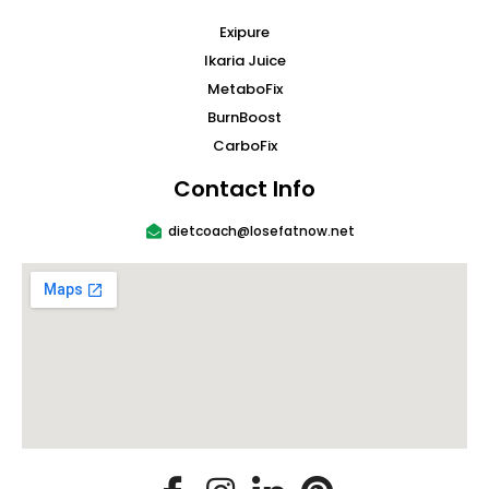
Exipure
Ikaria Juice
MetaboFix
BurnBoost
CarboFix
Contact Info
dietcoach@losefatnow.net