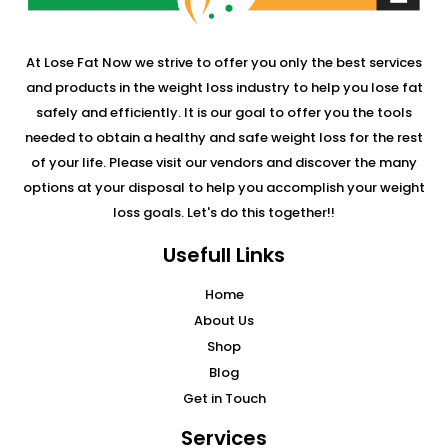
At Lose Fat Now we strive to offer you only the best services
and products in the weight loss industry to help you lose fat
safely and efficiently. It is our goal to offer you the tools
needed to obtain a healthy and safe weight loss for the rest
of your life. Please visit our vendors and discover the many
options at your disposal to help you accomplish your weight
loss goals. Let's do this together!!
Usefull Links
Home
About Us
Shop
Blog
Get in Touch
Services