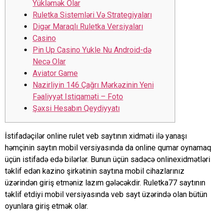
Yükləmək Olar
Ruletka Sistemləri Və Strategiyaları
Digər Maraqlı Ruletka Versiyaları
Casino
Pin Up Casino Yukle Nu Android-də
Necə Olar
Aviator Game
Nazirliyin 146 Çağrı Mərkəzinin Yeni
Fəaliyyət Istiqaməti – Foto
Şəxsi Hesabın Qeydiyyatı
İstifadəçilər online rulet veb saytının xidməti ilə yanaşı
həmçinin saytın mobil versiyasında da online qumar oynamaq
üçün istifadə edə bilərlər. Bunun üçün sadəcə onlinexidmətləri
təklif edən kazino şirkətinin saytına mobil cihazlarınız
üzərindən giriş etməniz lazım gələcəkdir. Ruletka77 saytının
təklif etdiyi mobil versiyasında veb sayt üzərində olan bütün
oyunlara giriş etmək olar.