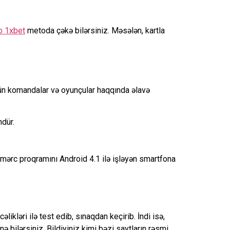
o 1xbet
metoda çəkə bilərsiniz. Məsələn, kartla
çün komandalar və oyunçular haqqında əlavə
ndür.
 mərc proqramını Android 4.1 ilə işləyən smartfona
ləri ilə test edib, sınaqdan keçirib. İndi isə,
 bilərsiniz. Bildiyiniz kimi bəzi saytların rəsmi