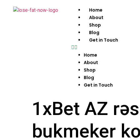
Home
About
Shop
Blog
Get in Touch
Home
About
Shop
Blog
Get in Touch
1xBet AZ rə
bukmeker kon