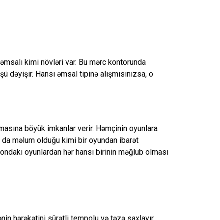
n əmsalı kimi növləri var. Bu mərc kontorunda
ü dəyişir. Hansı əmsal tipinə alışmısınızsa, o
zanmasına böyük imkanlar verir. Həmçinin oyunlara
n da məlum olduğu kimi bir oyundan ibarət
pondakı oyunlardan hər hansı birinin məğlub olması
in hərəkətini sürətli tempolu və təzə saxlayır.