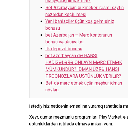
maliyyələşdirmək olar?
Bet Azərbaycan bukmeker: rəsmi saytın
nəzərdən keçirilməsi
Yeni bahisçilər üçün xoş gəlmisiniz
bonusu
bet Azerbaijan – Mərc kontorunun
bonus və aksiyaları
İlk depozit bonusu
bet azerbaycan dƏ HANSI
HADİSƏLƏRƏ ONLAYN MƏRC ETMƏK
MÜMKÜNDÜR? İDMAN ÜZRƏ HANSI
PROQNOZLARA ÜSTÜNLÜK VERİLİR?
Bet-də mərc etmək üçün məşhur idman
növləri
İstədiyiniz nəticənin əmsalına vuraraq rahatlıqla 
Xeyr, qumar məzmunlu proqramları PlayMarket-ə əl
üstünlüklərdən istifadə etməyə imkan verir.