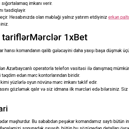
sığortalamaq imkanı verir.
ı təsdiqləyir.
keçir. Hesabınızda olan məbləği yalnız yatırım etdiyiniz
erkən palt
iniz.
ariflərMərclər 1xBet
ular hansı komandanın qalib gələcəyini daha yaxşı başa düşmək ü
ədən Azərbaycanlı operatorla telefon vasitəsi ilə danışmaq mümkü
 təqdim edən mərc kontorlarından biridir.
kimi yüzlərlə oyun növünə mərc imkanı təklif edir.
ını gözləmək qalır və siz idmana ilk mərcləri edə bilərsiniz. Siz
ari
ədər məşhurdur. Bu səbəbdən peşəkar komandamız saytı bütün incəlik
q. Məqaləmizi sonunadək oxuyub, bütün bu sözügedən detalları öyrənə