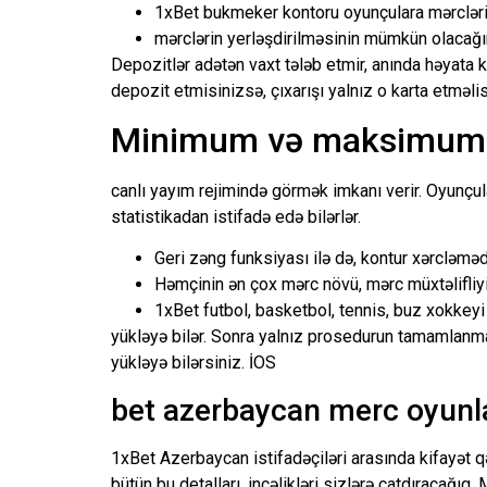
1xBet bukmeker kontoru oyunçulara mərcləri 
mərclərin yerləşdirilməsinin mümkün olacağın
Depozitlər adətən vaxt tələb etmir, anında həyata 
depozit etmisinizsə, çıxarışı yalnız o karta etməlis
Minimum və maksimum t
canlı yayım rejimində görmək imkanı verir. Oyunç
statistikadan istifadə edə bilərlər.
Geri zəng funksiyası ilə də, kontur xərcləm
Həmçinin ən çox mərc növü, mərc müxtəlifliyi
1xBet futbol, basketbol, tennis, buz xokkeyi 
yükləyə bilər. Sonra yalnız prosedurun tamamlanmas
yükləyə bilərsiniz. İOS
bet azerbaycan merc oyunl
1xBet Azerbaycan istifadəçiləri arasında kifayət q
bütün bu detalları, incəlikləri sizlərə çatdıracağı