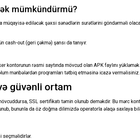
tmək mümkündürmü?
 müqayisə ediləcək şəxsi sənədlərin surətlərini göndərməli olaca
n cash-out (geri çəkmə) şansı da tanıyır.
r kontorunun rəsmi saytında mövcud olan APK faylını yükləmək ü
əlum mənbələrdən proqramları tətbiq etməsinə icazə verməlisiniz.
və güvənli ortam
 mövcuddursa, SSL sertifikatı təmin olunub deməkdir. Bu mərc konto
unub, bununla da öz doğma dilimizdə operatorla əlaqə saxlaya bilə
 seçməlidirlər.