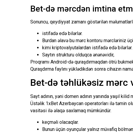
Bet-də mərcdən imtina e
Sonuncu, qeydiyyat zamanı göstərilən məlumatlarla
istifadə edə bilərlər.
Burdan əlavə bu mərc kontoru mərcləriniz üçü
kimi kriptovalyutalardan istifadə edə bilərlər.
Saytın strukturu olduqca ənənəvidir,
Proqramı Android-də quraşdırmaqdan ötrü bukmeke
Quraşdırma faylını yüklədikdən sonra cihazın nam
Bet-də təhlükəsiz mərc 
Sayt adının, yəni domen adının yanında yaşıl kilid
Üstəlik 1xBet Azerbaycan operatorları ilə təmin ol
vasitəsi ilə əlaqə saxlamaq mümkündür.
keçməli olacaqlar.
Bunun üçün oyunçular yalnız müvafiq bölməni