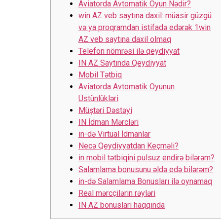
Aviatorda Avtomatik Oyun Nədir?
win AZ veb saytına daxil: müasir güzgü
və ya proqramdan istifadə edərək 1win
AZ veb saytına daxil olmaq
Telefon nömrəsi ilə qeydiyyat
IN AZ Saytında Qeydiyyat
Mobil Tətbiq
Aviatorda Avtomatik Oyunun
Üstünlükləri
Müştəri Dəstəyi
IN İdman Mərcləri
in-də Virtual İdmanlar
Necə Qeydiyyatdan Keçməli?
in mobil tətbiqini pulsuz endirə bilərəm?
Salamlama bonusunu əldə edə bilərəm?
in-də Salamlama Bonusları ilə oynamaq
Real mərcçilərin rəyləri
IN AZ bonusları haqqında