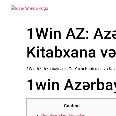
1Win AZ: Az
Kitabxana və
1Win AZ: Azərbaycanın Ən Yaxşı Kitabxana və Kaz
1win Azərbay
Content
Populyar Mərc Seçimləri