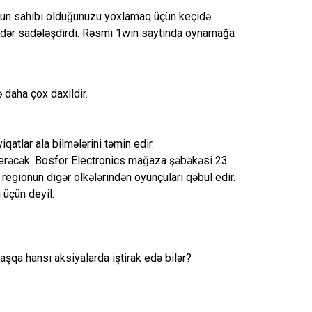
çtun sahibi olduğunuzu yoxlamaq üçün keçidə
ədər sadələşdirdi. Rəsmi 1win saytında oynamağa
ə daha çox daxildir.
atlar ala bilmələrini təmin edir.
 verəcək. Bosfor Electronics mağaza şəbəkəsi 23
regionun digər ölkələrindən oyunçuları qəbul edir.
 üçün deyil.
aşqa hansı aksiyalarda iştirak edə bilər?