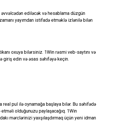
rc əvvəlcədən ediləcək və hesablama düzgün
 zamanı yayımdan istifadə etməklə izlənilə bilən
tikanı oxuya bilərsiniz. 1Win rəsmi veb-saytını və
 giriş edin və əsas səhifəyə keçin.
eal pul ilə oynamağa başlaya bilər. Bu səhifədə
ə etməli olduğunuzu paylaşacağıq. 1Win
uradakı mərclərinizi yaxşılaşdırmaq üçün yeni idman