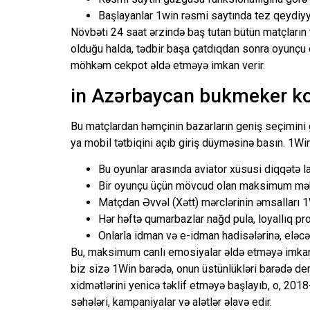
Başlayanlar 1win rəsmi saytında tez qeydiyya
Növbəti 24 saat ərzində baş tutan bütün matçlar
olduğu halda, tədbir başa çatdıqdan sonra oyunçu ö
möhkəm cekpot əldə etməyə imkan verir.
in Azərbaycan bukmeker ko
Bu matçlardan həmçinin bazarların geniş seçimini gö
ya mobil tətbiqini açıb giriş düyməsinə basın. 1Wi
Bu oyunlar arasında aviator xüsusi diqqətə la
Bir oyunçu üçün mövcud olan maksimum məbl
Matçdan Əvvəl (Xətt) mərclərinin əmsalları 1Wi
Hər həftə qumarbazlar nağd pula, loyallıq pro
Onlarla idman və e-idman hadisələrinə, eləcə
Bu, maksimum canlı emosiyalar əldə etməyə imkan 
biz sizə 1Win barədə, onun üstünlükləri barədə d
xidmətlərini yenicə təklif etməyə başlayıb, o, 2018-
səhələri, kampaniyalar və alətlər əlavə edir.