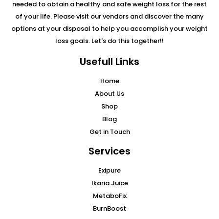
needed to obtain a healthy and safe weight loss for the rest
of your life. Please visit our vendors and discover the many
options at your disposal to help you accomplish your weight
loss goals. Let's do this together!!
Usefull Links
Home
About Us
Shop
Blog
Get in Touch
Services
Exipure
Ikaria Juice
MetaboFix
BurnBoost