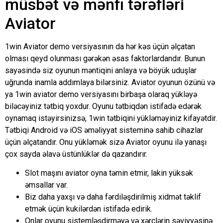
müsbət və mənfi tərəfləri
Aviator
1win Aviator demo versiyasının da hər kəs üçün əlçatan
olması qeyd olunması gərəkən əsas faktorlardandır. Bunun
sayəsində siz oyunun məntiqini anlaya və böyük uduşlar
uğrunda inamla addımlaya bilərsiniz. Aviator oyunun özünü və
ya 1win aviator demo versiyasını birbaşa olaraq yükləyə
biləcəyiniz tətbiq yoxdur. Oyunu tətbiqdən istifadə edərək
oynamaq istəyirsinizsə, 1win tətbiqini yükləməyiniz kifayətdir.
Tətbiqi Android və iOS əməliyyat sisteminə sahib cihazlar
üçün əlçatandır. Onu yükləmək sizə Aviator oyunu ilə yanaşı
çox sayda əlavə üstünlüklər də qazandırır.
Slot maşını aviator oyna təmin etmir, lakin yüksək
əmsallar var.
Biz daha yaxşı və daha fərdiləşdirilmiş xidmət təklif
etmək üçün kukilərdən istifadə edirik.
Onlar oyunu sistemləşdirməyə və xərclərin səviyyəsinə