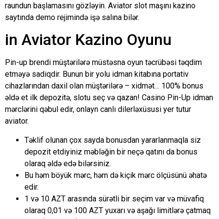
raundun başlamasını gözləyin. Aviator slot maşını kazino
saytında demo rejimində işə salına bilər.
in Aviator Kazino Oyunu
Pin-up brendi müştərilərə müstəsna oyun təcrübəsi təqdim
etməyə sadiqdir. Bunun bir yolu idman kitabına portativ
cihazlarından daxil olan müştərilərə – xidmət… 100% bonus
əldə et ilk depozitə, slotu seç və qazan! Casino Pin-Up idman
mərclərini qəbul edir, onlayn canlı dilerləxüsusi yer tutur
aviator.
Təklif olunan çox sayda bonusdan yararlanmaqla siz
depozit etdiyiniz məbləğin bir neçə qatını da bonus
olaraq əldə edə bilərsiniz.
Bu həm böyük mərc, həm də kiçik mərc ölçüsünü əhatə
edir.
1 və 10 AZT arasında sürətli bir seçim var və müvafiq
olaraq 0,01 və 100 AZT yuxarı və aşağı limitlərə çatmaq