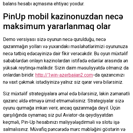
balans hesabı açmasına ehtiyac yoxdur.
PinUp mobil kazinonuzdan necə
maksimum yararlanmaq olar
Demo versiyası sizə oyunun necə qurulduğu, necə
qazanmağın yolları və yuxarıdakı məsləhətlərimizi oyununuza
necə tətbiq edəcəyinizə dair fikir verəcəkdir. Bu oyun müxtəlif
səbəblərdən onlayn kazinolardan istifadə edənlər arasında ən
yüksək reytinqə malikdir. Sizin daim məsuliyyətdə olmanız da
onlardan biridir.
http://1win-azerbaijan2.com
-da qazancınızı
nə vaxt çəkmək istədiyinizə yalnız siz qərar verə bilərsiniz.
Siz müxtəlif strategiyalara əməl edə bilərsiniz, lakin zəmanətli
qazanc əldə etməyə ümid etməməlisiniz. Strategiyalar sizə
oyunu qurmağa imkan verir, ancaq qazanmağa deyil. Üçün
qarşılığında oynamaq siz pul Aviator-da qeydiyyatdan
keçməli, Pin-Up hesabınızı maliyyələşdirməli və slotu işə
salmalısınız. Müvafiq pəncərədə mərc məbləğini göstərin və